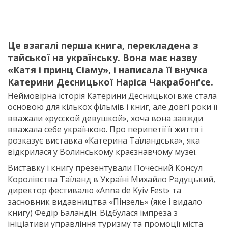
Це взагалі перша книга, перекладена з
тайської на українську. Вона має назву
«Катя і принц Сіаму», і написала її внучка
Катерини Десницької Наріса Чакрабонґсе.
Неймовірна історія Катерини Десницької вже стала
основою для кількох фільмів і книг, але довгі роки її
вважали «русской девушкой», хоча вона завжди
вважала себе українкою. Про перипетії її життя і
розказує виставка «Катерина Таїландська», яка
відкрилася у Волинському краєзнавчому музеї.
Виставку і книгу презентували Почесний Консул
Королівства Таїланд в Україні Михайло Радуцький,
директор фестивалю «Anna de Kyiv Fest» та
засновник видавництва «Пінзель» (яке і видало
книгу) Федір Баландін. Відбулася імпреза з
ініціативи управління туризму та промоції міста