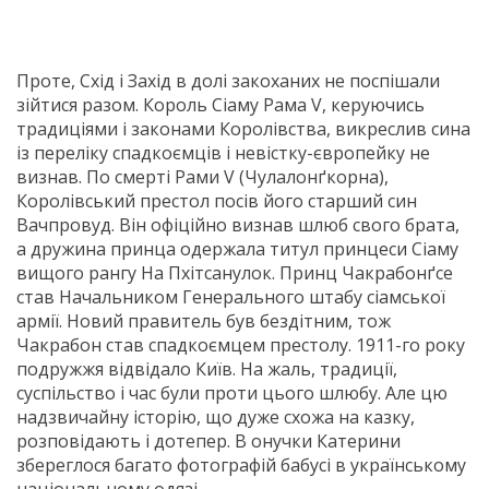
Проте, Схід і Захід в долі закоханих не поспішали
зійтися разом. Король Сіаму Рама V, керуючись
традиціями і законами Королівства, викреслив сина
із переліку спадкоємців і невістку-європейку не
визнав. По смерті Рами V (Чулалонґкорна),
Королівський престол посів його старший син
Вачпровуд. Він офіційно визнав шлюб свого брата,
а дружина принца одержала титул принцеси Сіаму
вищого рангу На Пхітсанулок. Принц Чакрабонґсе
став Начальником Генерального штабу сіамської
армії. Новий правитель був бездітним, тож
Чакрабон став спадкоємцем престолу. 1911-го року
подружжя відвідало Київ. На жаль, традиції,
суспільство і час були проти цього шлюбу. Але цю
надзвичайну історію, що дуже схожа на казку,
розповідають і дотепер. В онучки Катерини
збереглося багато фотографій бабусі в українському
національному одязі