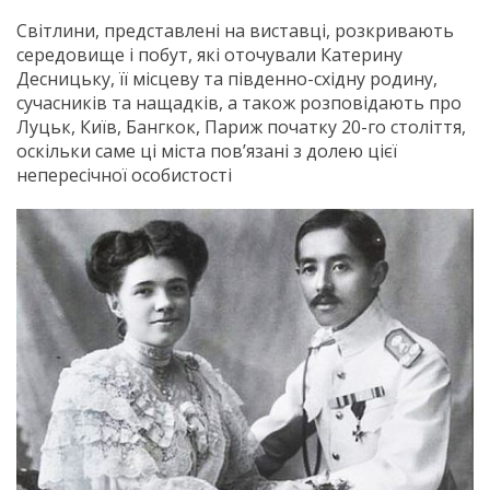
Світлини, представлені на виставці, розкривають
середовище і побут, які оточували Катерину
Десницьку, її місцеву та південно-східну родину,
сучасників та нащадків, а також розповідають про
Луцьк, Київ, Бангкок, Париж початку 20-го століття,
оскільки саме ці міста пов’язані з долею цієї
непересічної особистості