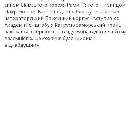
сином Сіамського короля Рами П’ятого – принцом
Чакрабонґсе. Він нещодавно блискуче закінчив
імператорський Пажеський корпус і вступив до
Академії Генштабу.У Катрусю заморський принц
закохався з першого погляду. Вона відповіла йому
взаємністю. Це кохання було щирим і
відчайдушним.