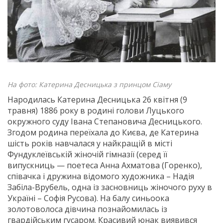
На фото: Катерина Десницька з принцом Сіаму
Народилась Катерина Десницька 26 квітня (9
травня) 1886 року в родині голови Луцького
окружного суду Івана Степановича Десницького.
Згодом родина переїхала до Києва, де Катерина
шість років навчалася у найкращій в місті
Фундуклеївській жіночій гімназії (серед її
випускниць — поетеса Анна Ахматова (Горенко),
співачка і дружина відомого художника – Надія
Забіла-Врубель, одна із засновниць жіночого руху в
Україні – Софія Русова). На балу синьоока
золотоволоса дівчина познайомилась із
гвардійським гусаром. Красивий юнак виявився