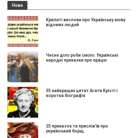
Нове
Крилаті вислови про Українську мову
відомих людей
Чесне діло роби сміло: Українські
народні приказки про працю
35 найкращих цитат Агати Крісті і
коротка біографія
25 приказок та прислів’їв про
український борщ