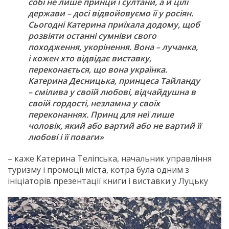
собі не лише принци і султани, а й цілі
держави – досі відвойовуємо її у росіян.
Сьогодні Катерина приїхала додому, щоб
розвіяти останні сумніви свого
походження, укорінення. Вона – лучанка,
і кожен хто відвідає виставку,
переконається, що вона українка.
Катерина Десницька, принцеса Тайланду
– смілива у своїй любові, відчайдушна в
своїй гордості, незламна у своїх
переконаннях. Принц для неї лише
чоловік, який або вартий або не вартий її
любові і її поваги»
– каже Катерина Теліпська, начальник управління
туризму і промоції міста, котра була одним з
ініціаторів презентації книги і виставки у Луцьку