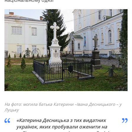
На фото: могила батька Катерини –Івана Десницького – у
Луцьку
«Катерина Десницька з тих видатних
українок, яких пробували оженити на