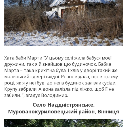
Хата баби Марти “У цьому селі жила бабуся моєї
дружини, так я й знайшов цю будиночок. Бабка
Марта – така крихітна була. І хлів у дворі такий же
маленький і двері вхідні. Розповідала, що в цьому
році, як я у неї був, до неї в будинок залізли сусіди.
Крупу забрали. А вона залізла під ліжко, щоб її не
забили. “, згадує Володимир.
Село Наддністрянське,
Мурованокуриловецький район, Вінниця