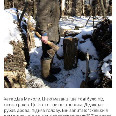
Хата діда Миколи. Цією мазанці ще тоді було під
сотню років. Це фото – не постановка. Дід якраз
рубав дрова, підняв голову. Він запитав: “скільки я
вам винен, що ви мене сфотографували?” Тут варто