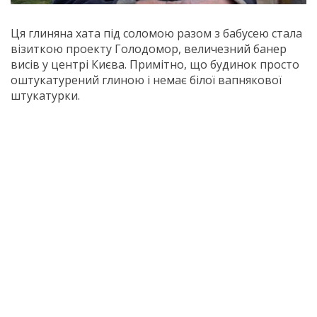
Ця глиняна хата під соломою разом з бабусею стала
візиткою проекту Голодомор, величезний банер
висів у центрі Києва. Примітно, що будинок просто
оштукатурений глиною і немає білої вапнякової
штукатурки.