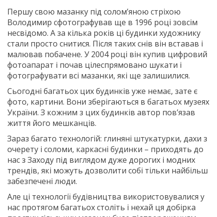
Першу свою мазанку під солом’яною стріхою
Володимир сфотографував ще в 1996 році зовсім
несвідомо. А за кілька років ці будинки художнику
стали просто снитися. Після таких снів він вставав і
малював побачене. У 2004 році він купив цифровий
фотоапарат і почав цілеспрямовано шукати і
фотографувати всі мазанки, які ще залишилися.
Сьогодні багатьох цих будинків уже немає, зате є
фото, картини. Вони зберігаються в багатьох музеях
України. З кожним з цих будинків автор пов’язав
життя його мешканців.
Зараз багато технологій: глиняні штукатурки, дахи з
очерету і соломи, каркасні будинки – приходять до
нас з Заходу під виглядом дуже дорогих і модних
трендів, які можуть дозволити собі тільки найбільш
забезпечені люди.
Але ці технології будівництва використовувалися у
нас протягом багатьох століть і нехай ця добірка