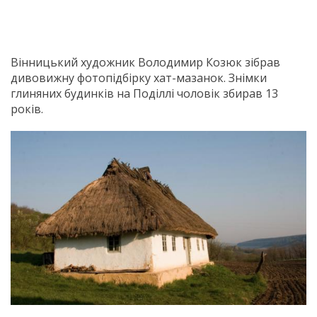
Вінницький художник Володимир Козюк зібрав
дивовижну фотопідбірку хат-мазанок. Знімки
глиняних будинків на Поділлі чоловік збирав 13
років.