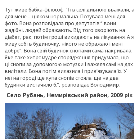
Тут живе бабка-філософ. “Її в селі дивною вважали, а
для мене – цілком нормальна. Позувала мені для
фото. Вона розповідала про депутатів:” вони
жадібні, людей ображають. Від того хворіють на
діабет, рак, потім гроші викидають на лікування. А я
живу собі в будиночку, нікого не ображаю і мені
добре”. Вона свій будинок снопами сама накривала.
Яке таке хитромудре спорядження придумала, що
ці снопи за допомогою мотузки і важеля самі на дах
вилітали. Вона потім вилазила і прив’язувала їх. У
неї на городі ще купа снопів стояла. ще на два
будинки вистачило б.”, розповідає Володимир.
Село Рубань, Немирівський район, 2009 рік