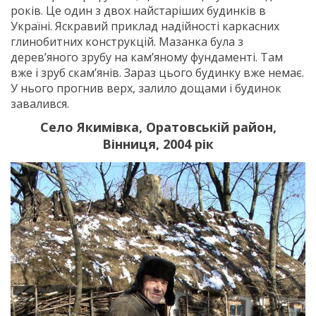
років. Це один з двох найстаріших будинків в
Україні. Яскравий приклад надійності каркасних
глинобитних конструкцій. Мазанка була з
дерев’яного зрубу на кам’яному фундаменті. Там
вже і зруб скам’янів. Зараз цього будинку вже немає.
У нього прогнив верх, залило дощами і будинок
завалився.
Село Якимівка, Оратовській район,
Вінниця, 2004 рік