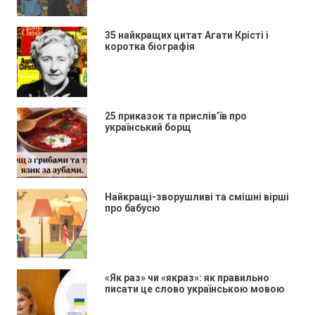
35 найкращих цитат Агати Крісті і
коротка біографія
25 приказок та прислів’їв про
український борщ
Найкращі-зворушливі та смішні вірші
про бабусю
«Як раз» чи «якраз»: як правильно
писати це слово українською мовою