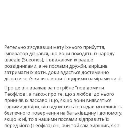
Ретельно з’ясувавши мету їхнього прибуття,
імператор дізнався, що вони походять із народу
шведів (Sueones), і, вважаючи їх радше
розвідниками, а не послами дружби, вирішив
затримати їх доти, доки вдасться достеменно
дізнатися, з’явились вони зі щирими намірами чи ні.
Про це він вважав за потрібне “повідомити
Теофілові, а також про те, що з любові до нього
прийняв їх ласкаво і що, якщо вони виявляться
гідними довіри, він відпустить їх, надав можливість
безпечного повернення на батьківщину і допомогу;
якщо ж ні, то з нашими послами відправить їх
перед його (Теофіла) очі, аби той сам вирішив, як з