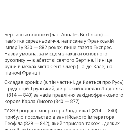
Бертинські хроніки (лат. Annales Bertiniani) —
пам’ятка середньовіччя, написана у Франкській
імперії у 830 — 882 роках, пише газета Експрес.
Назва умовна, за місцем знахідки основного
рукопису — в абатстві святого Бертіна. Нині це
руїни в межах міста Сент-Омер (Па-де-Кале) на
півночі Франції.
Складав хроніки (в тій частині, де йдеться про Русь)
Пруденцій Труаський, двірський капелан Людовіка
I (814 — 840) за часів правління західнофранкського
короля Карла Лисого (840 — 877).
“У 839 році до імператора Людовіка I (814 — 840)
прибуло посольство візантійського імператора
Теофіла (829 — 842), який “прислав також… деяких
людей, які стверджували, що вони і народ їх