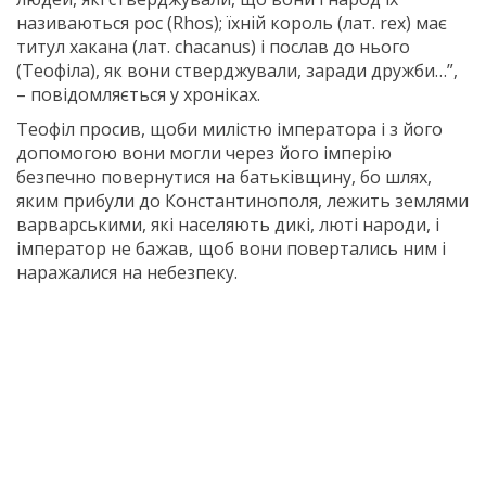
називаються рос (Rhos); їхній король (лат. rex) має
титул хакана (лат. chacanus) і послав до нього
(Теофіла), як вони стверджували, заради дружби…”,
– повідомляється у хроніках.
Теофіл просив, щоби милістю імператора і з його
допомогою вони могли через його імперію
безпечно повернутися на батьківщину, бо шлях,
яким прибули до Константинополя, лежить землями
варварськими, які населяють дикі, люті народи, і
імператор не бажав, щоб вони повертались ним і
наражалися на небезпеку.