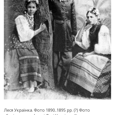
Леся Українка. Фото 1890..1895 рр. (?) Фото