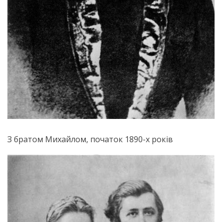
З братом Михайлом, початок 1890-х років