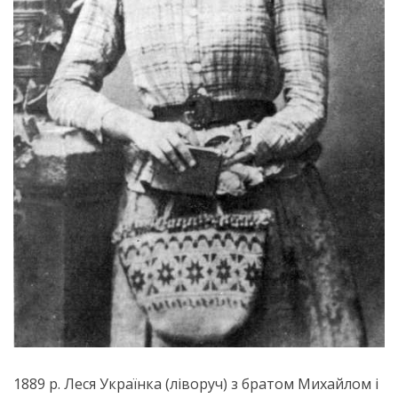
1889 р. Леся Українка (ліворуч) з братом Михайлом і