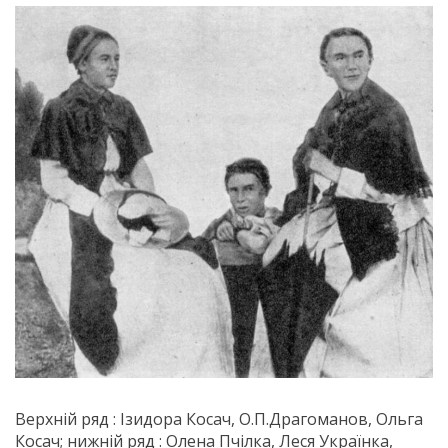
Верхній ряд : Ізидора Косач, О.П.Драгоманов, Ольга
Косач; нижній ряд : Олена Пчілка, Леся Українка,