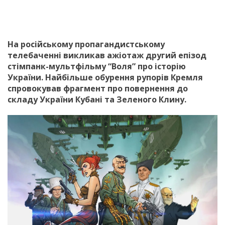
На російському пропагандистському
телебаченні викликав ажіотаж другий епізод
стімпанк-мультфільму “Воля” про історію
України. Найбільше обурення рупорів Кремля
спровокував фрагмент про повернення до
складу України Кубані та Зеленого Клину.