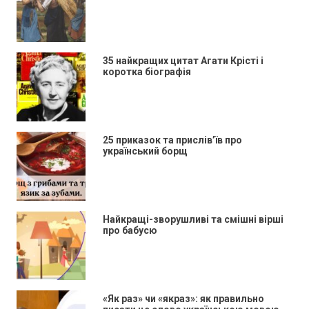
35 найкращих цитат Агати Крісті і
коротка біографія
25 приказок та прислів’їв про
український борщ
Найкращі-зворушливі та смішні вірші
про бабусю
«Як раз» чи «якраз»: як правильно