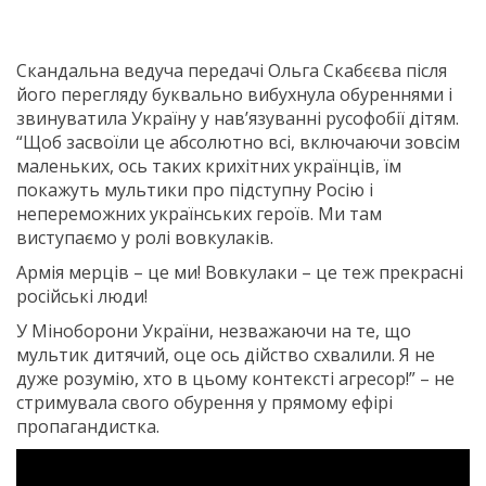
Скандальна ведуча передачі Ольга Скабєєва після
його перегляду буквально вибухнула обуреннями і
звинуватила Україну у нав’язуванні русофобії дітям.
“Щоб засвоїли це абсолютно всі, включаючи зовсім
маленьких, ось таких крихітних українців, їм
покажуть мультики про підступну Росію і
непереможних українських героїв. Ми там
виступаємо у ролі вовкулаків.
Армія мерців – це ми! Вовкулаки – це теж прекрасні
російські люди!
У Міноборони України, незважаючи на те, що
мультик дитячий, оце ось дійство схвалили. Я не
дуже розумію, хто в цьому контексті агресор!” – не
стримувала свого обурення у прямому ефірі
пропагандистка.