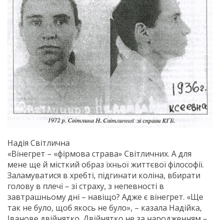
Надія Світлична
«Вінегрет – «фірмова страва» Світличних. А для
мене ще й місткий образ їхньої життєвої філософії.
Заламуватися в хребті, підгинати коліна, вбирати
голову в плечі – зі страху, з непевності в
завтрашньому дні – навіщо? Адже є вінегрет. «Ще
так не було, щоб якось не було», – казала Надійка,
Іванове двійнятко. Двійнятко не за народженням –