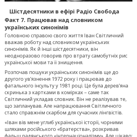
Шістдесятники в ефірі Радіо Свобода
Факт 7. Працював над словником
українських синонімів
Головною справою свого життя Іван Світличний
вважав роботу над словником українських
синонімів. Як й інші шістдесятники, він
неодноразово говорив про втрату самобутніх рис
української мови та її знищення.
Розпочав пошуки українських синонімів ще до
другого ув’язнення 1972 року і працював до
фатального інсульту у 1981 році. Це була дерев’яна
скринька з картками в комірках – саме так
Світличний укладав словник. Він не реалізував те,
що запланував. Але напрацювання Світличного
стало справжнім скарбом для сучасних лінгвістів.
«Іван вів мене углиб української історії, чорними
шляхами російського «братерства», розкривав
фальш радянського «інтернаціоналізму». Але цікаво: