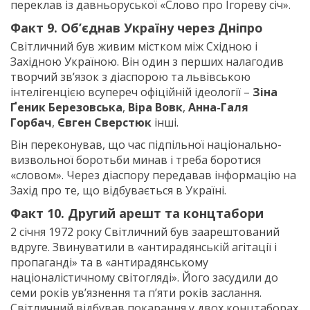
переклав із давньоруської «Слово про Ігореву січ».
Факт 9. Об’єднав Україну через Дніпро
Світличний був живим містком між Східною і
Західною Україною. Він один з перших налагодив
творчий зв’язок з діаспорою та львівською
інтелігенцією всупереч офіційній ідеології –
Зіна
Ґеник Березовська
,
Віра Вовк
,
Анна-Галя
Горбач
,
Євген Сверстюк
інші.
Він переконував, що час підпільної національно-
визвольної боротьби минав і треба боротися
«словом». Через діаспору передавав інформацію на
Захід про те, що відбувається в Україні.
Факт 10. Другий арешт та концтабори
2 січня 1972 року Світличний був заарештований
вдруге. Звинуватили в «антирадянській агітації і
пропаганді» та в «антирадянському
націоналістичному світогляді». Його засудили до
семи років ув’язнення та п’яти років заслання.
Світличний відбував покарання у двох концтаборах