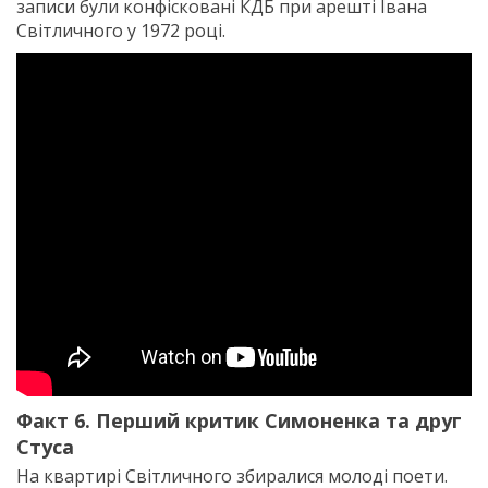
записи були конфісковані КДБ при арешті Івана
Світличного у 1972 році.
Факт 6. Перший критик Симоненка та друг
Стуса
На квартирі Світличного збиралися молоді поети.