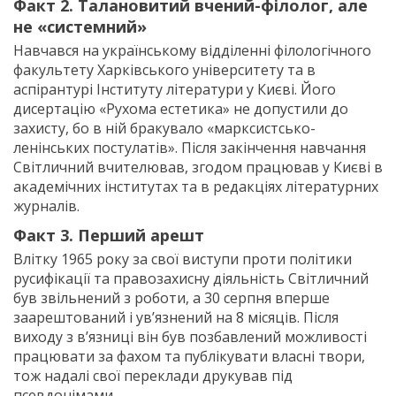
Факт 2. Талановитий вчений-філолог, але
не «системний»
Навчався на українському відділенні філологічного
факультету Харківського університету та в
аспірантурі Інституту літератури у Києві. Його
дисертацію «Рухома естетика» не допустили до
захисту, бо в ній бракувало «марксистсько-
ленінських постулатів». Після закінчення навчання
Світличний вчителював, згодом працював у Києві в
академічних інститутах та в редакціях літературних
журналів.
Факт 3. Перший арешт
Влітку 1965 року за свої виступи проти політики
русифікації та правозахисну діяльність Світличний
був звільнений з роботи, а 30 серпня вперше
заарештований і ув’язнений на 8 місяців. Після
виходу з в’язниці він був позбавлений можливості
працювати за фахом та публікувати власні твори,
тож надалі свої переклади друкував під
псевдонімами.