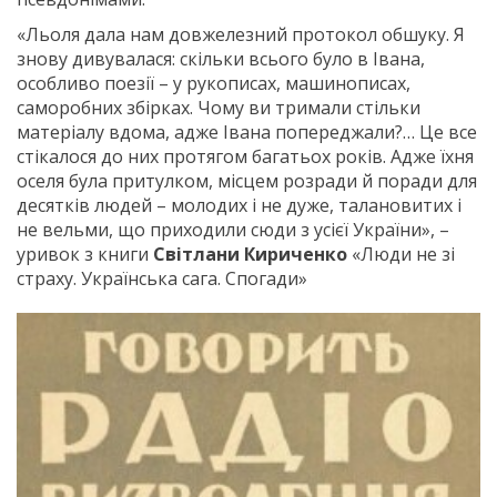
«Льоля дала нам довжелезний протокол обшуку. Я
знову дивувалася: скільки всього було в Івана,
особливо поезії – у рукописах, машинописах,
саморобних збірках. Чому ви тримали стільки
матеріалу вдома, адже Івана попереджали?… Це все
стікалося до них протягом багатьох років. Адже їхня
оселя була притулком, місцем розради й поради для
десятків людей – молодих і не дуже, талановитих і
не вельми, що приходили сюди з усієї України», –
уривок з книги
Світлани Кириченко
«Люди не зі
страху. Українська сага. Спогади»