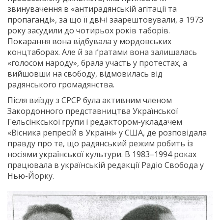
звинувачення в «антирадянській агітації та
пропаганді», за що її двічі заарештовували, а 1973
року засудили до чотирьох років таборів.
Покарання вона відбувала у мордовських
концтаборах. Але й за ґратами вона залишалась
«голосом народу», брала участь у протестах, а
вийшовши на свободу, відмовилась від
радянського громадянства.
Після виїзду з СРСР була активним членом
Закордонного представництва Української
Гельсінкської групи і редактором-укладачем
«Вісника репресій в Україні» у США, де розповідала
правду про те, що радянський режим робить із
носіями української культури. В 1983–1994 роках
працювала в українській редакції Радіо Свобода у
Нью-Йорку.