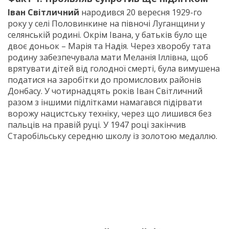
Іван Світличний
народився 20 вересня 1929-го
року у селі Половинкине на півночі Луганщини у
селянській родині. Окрім Івана, у батьків було ще
двоє доньок – Марія та Надія. Через хворобу тата
родину забезпечувала мати Меланія Іллівна, щоб
врятувати дітей від голодної смерті, була вимушена
податися на заробітки до промислових районів
Донбасу. У чотирнадцять років Іван Світличний
разом з іншими підлітками намагався підірвати
ворожу нацистську техніку, через що лишився без
пальців на правій руці. У 1947 році закінчив
Старобільську середню школу із золотою медаллю.