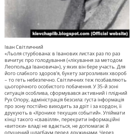
Іван Світличний
«Льоля стурбована: в Іванових листах раз по раз
вичитує про голодування («лікування за методом
Леопольда Івановича»), у яких він бере участь. Для
його слабкого здоров’я, букету загрозливих хвороб
– то геть небезпечно. Світличних теж позбавляють
цьогорічного особистого побачення. У 35-й зоні
ситуація особлива, сформувався активний і плідний
Рух Опору, адміністрація безсила: густа інформація
про зону постійно виходить за дріт і за кордон, її
друкують в «Хронике текущих событий». Упіймати
кінці такого «свавілля», перекрити інформаційні
«витоки» владі не вдається, не допомагає й
опущений шлагбаум перед дружинами. Через