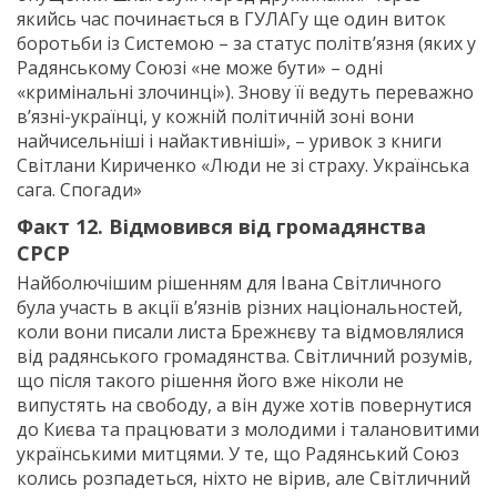
якийсь час починається в ГУЛАГу ще один виток
боротьби із Системою – за статус політв’язня (яких у
Радянському Союзі «не може бути» – одні
«кримінальні злочинці»). Знову її ведуть переважно
в’язні-українці, у кожній політичній зоні вони
найчисельніші і найактивніші», – уривок з книги
Світлани Кириченко «Люди не зі страху. Українська
сага. Спогади»
Факт 12. Відмовився від громадянства
СРСР
Найболючішим рішенням для Івана Світличного
була участь в акції в’язнів різних національностей,
коли вони писали листа Брежнєву та відмовлялися
від радянського громадянства. Світличний розумів,
що після такого рішення його вже ніколи не
випустять на свободу, а він дуже хотів повернутися
до Києва та працювати з молодими і талановитими
українськими митцями. У те, що Радянський Союз
колись розпадеться, ніхто не вірив, але Світличний