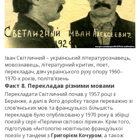
Іван Світличний – український літературознавець,
мовознавець, літературний критик, поет,
перекладач, діяч українського руху опору 1960–
1970-х років, політв’язень
Факт 8. Перекладав різними мовами
Перекладати Світличний почав у 1957 році з
Беранже, а далі в його доробку твори переважно зі
слов’янських мов та французької. Більшість
перекладів було опубліковано у 1970 року в збірці
поезій у серії «Перлини світової лірики». Крім того,
підготував «Антологію новітньою французької
поезії» у тандемі з
Григорієм Кочуром
, а також