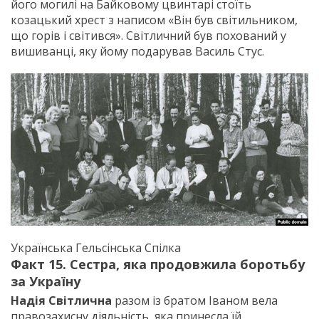
його могилі на Байковому цвинтарі стоїть
козацький хрест з написом «Він був світильником,
що горів і світився». Світличний був похований у
вишиванці, яку йому подарував Василь Стус.
Українська Гельсінська Спілка
Факт 15. Сестра, яка продовжила боротьбу
за Україну
Надія Світлична
разом із братом Іваном вела
правозахисну діяльність, яка принесла їй