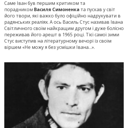
Саме Іван був першим критиком та
порадником
Василя Симоненка
та пускав у світ
його твори, які важко було офіційно надрукувати в
радянських реаліях. А ось Василь Стус називав Івана
Світличного своїм найкращим другом і дуже болісно
переживав його арешт в 1965 році. Тієї самої зими
Стус виступив на літературному вечорі із своїм
віршем «Не можу я без усмішки Івана…».