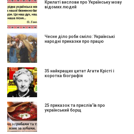
Крилаті вислови про Українську мову
відомих людей
Чесне діло роби сміло: Українські
народні приказки про працю
35 найкращих цитат Агати Крісті і
коротка біографія
25 приказок та прислів’їв про
український борщ