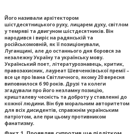
Його називали архітектором
шістдесятницького руху, лицарем духу, світлом
у темряві та двигуном шістдесятників. Він
народився і виріс на радянській та
російськомовній, як її позиціонували,
Луганщині, але до останнього дня боровся за
незалежну Україну та українську мову.
Український поет, літературознавець, критик,
правозахисник, лауреат Шевченківської премії –
все це про Івана Світличного, якому 20 вересня
виповнилося б 90 років. Друзі та колеги
згадували про його незламну позицію,
кришталеву чесність та доброту у ставленні до
кожної людини. Він був моральним авторитетом
для всіх дисидентів, справжнім українським
патріотом, але при цьому противником
фанатизму.
Факт 1. Проявляв супротив ще підлітком