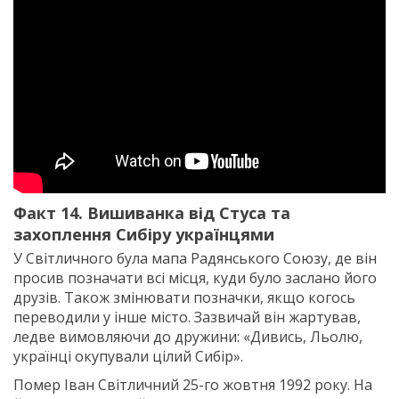
Факт 14. Вишиванка від Стуса та
захоплення Сибіру українцями
У Світличного була мапа Радянського Союзу, де він
просив позначати всі місця, куди було заслано його
друзів. Також змінювати позначки, якщо когось
переводили у інше місто. Зазвичай він жартував,
ледве вимовляючи до дружини: «Дивись, Льолю,
українці окупували цілий Сибір».
Помер Іван Світличний 25-го жовтня 1992 року. На