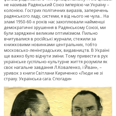
не називав Радянський Союз імперією чи Україну –
колонією. Гострих політичних виразів, заперечень
радянського ладу, системи, я від нього не чула… На
зламі 1950-60-х років нас захоплювали найменші
демократичні зрушення в Радянському Союзі, ми
були заряджені великим оптимізмом. Пильно
вчитувалися в російські журнали, стежили за
книжковими новинками центральних, тобто
московсько-ленінградських, видавництв. В Україні
ще важко було відчути зміни. Тому привести в рух
українське суспільно-культурне життя розуміли як
своє нагальне завдання Л.Коваленко, і Йван», –
уривок з книги Світлани Кириченко «Люди не зі
страху. Українська сага. Спогади»