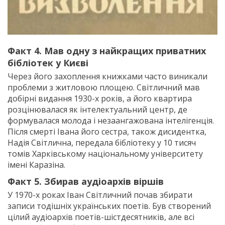
Факт 4. Мав одну з найкращих приватних
бібліотек у Києві
Через його захоплення книжками часто виникали
проблеми з житловою площею. Світличний мав
добірні видання 1930-х років, а його квартира
розцінювалася як інтелектуальний центр, де
формувалася молода і незаангажована інтелігенція.
Після смерті Івана його сестра, також дисидентка,
Надія Світлична, передала бібліотеку у 10 тисяч
томів Харківському національному університету
імені Каразіна.
Факт 5. Збирав аудіоархів віршів
У 1970-х роках Іван Світличний почав збирати
записи тодішніх українських поетів. Був створений
цілий аудіоархів поетів-шістдесятників, але всі