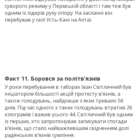
суворого режиму у Пермській області і там теж був
одним із лідерів руху опору. На засланні він
перебував у селі Усть-Кані на Алтаї.
Факт 11. Боровся за політв’язнів
У роки перебування в таборах Іван Світличний був
ініціатором більшості акцій протесту в’язнів, а
також голодувань, найдовше з яких тривало 56
днів. Під час одного з таких голодувань втратив 26
кілограмів і важив усього 44. Світличний був одним
із перших, хто запропонував записувати спогади
в’язнів, що стало найважливішим свідченням долі
радянських в’язнів сумління.