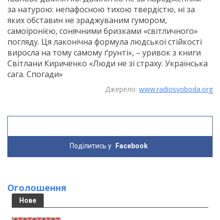
за натурою: непафосною тихою твердістю, ні за
яких обставин не зраджуваним гумором,
самоіронією, сонячними бризками «світличного»
погляду. Ця лаконічна формула людської стійкості
виросла на тому самому ґрунті», – уривок з книги
Світлани Кириченко «Люди не зі страху. Українська
сага. Спогади»
Джерело:
www.radiosvoboda.org
Поділитись у
Facebook
Оголошення
Нове