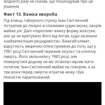
жодного разу не сказав, що пошкодував про це
рішення.
Факт 13. Важка хвороба
Під кінець таборного строку Іван Світличний
потрапив до лікарні зі спазмами судин мозку, хворів
майже рік. Далі «підхопив» важку форму жовтухи,
але це не врятувало його від Алтая, куди засилали
«найзапекліших рецидивістів». Важкий клімат,
відсутність медичної опіки привели до того, що у
1981 році Світличний пережив інсульт та клінічну
смерть. Його звільнили у 1983 році, але
повернутися додому не міг літаком і мусив їхати
потягом. Іван Світличний майже не говорив, а за
три роки перед смертю втратив мову і був
повністю паралізований.