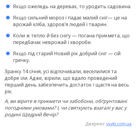
Якщо ожеледь на деревах, то уродить садовина.
Якщо сильний мороз і падає малий сніг— це на
врожай хліба, здоров’я людей і тварин.
Коли ж тепло й без снігу — погана прикмета, що
передбачає неврожай і хвороби.
Якщо під старий Новий рік добрий сніг — сій
гречку.
Зранку 14 січня, усі відпочивали, веселилися та
добре їли. Адже, вірили, що вдало проведений
перший день забезпечить достаток і щастя на весь
рік.
А, ви вірите в прикмети чи забобони, обґрунтовані
погодними умовами? І, чи святкують взагалі у вас у
родині Щедрий Вечір?
Джерело:
vsviti.com.ua