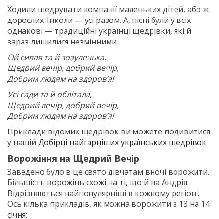
Ходили щедрувати компанії маленьких дітей, або ж
дорослих. Інколи — усі разом. А, пісні були у всіх
однакові — традиційні українці щедрівки, які й
зараз лишилися незмінними.
Ой сивая та й зозуленька.
Щедрий вечір, добрий вечір,
Добрим людям на здоров’я!
Усі сади та й облітала,
Щедрий вечір, добрий вечір,
Добрим людям на здоров’я!
Приклади відомих щедрівок ви можете подивитися
у нашій
Добірці найгарніших українських щедрівок
Ворожіння на Щедрий Вечір
Заведено було в це свято дівчатам вночі ворожити.
Більшість ворожінь схожі на ті, що й на Андрія.
Відрізняються найпопулярніші в кожному регіоні.
Ось кілька прикладів, як можна ворожити з 13 на 14
січня: