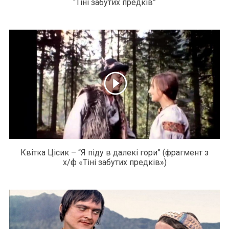
“Тіні забутих предків”
Квітка Цісик – “Я піду в далекі гори” (фрагмент з
х/ф «Тіні забутих предків»)