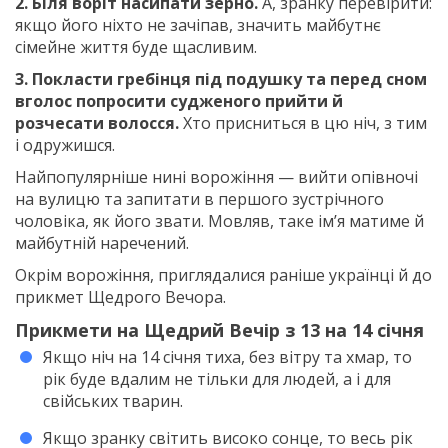
2. Біля воріт насипати зерно.
А, зранку перевірити:
якщо його ніхто не зачіпав, значить майбутнє
сімейне життя буде щасливим.
3. Покласти гребінця під подушку та перед сном
вголос попросити судженого прийти й
розчесати волосся.
Хто присниться в цю ніч, з тим
і одружишся.
Найпопулярніше нині ворожіння — вийти опівночі
на вулицю та запитати в першого зустрічного
чоловіка, як його звати. Мовляв, таке ім’я матиме й
майбутній наречений.
Окрім ворожіння, приглядалися раніше українці й до
прикмет Щедрого Вечора.
Прикмети на Щедрий Вечір з 13 на 14 січня
Якщо ніч на 14 січня тиха, без вітру та хмар, то
рік буде вдалим не тільки для людей, а і для
свійських тварин.
Якщо зранку світить високо сонце, то весь рік