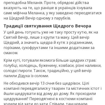
преподобна Меланія. Проте, обрядові дійства
вказують на те, що раніше в українців існувала
саме міфічна Меланка, у яку заведено переодягатися
на Щедрий Вечір одному з парубків.
Традиції святкування Щедрого Вечора
У цей день готують уже не таку просту кутю, як на
Святий Вечір, лише з крупи та маку. Цей вечір
Щедрий, а значить щедра й кутя: з родзинками,
горіхами, сухофруктами та іншими додатками за
смаком.
Крім куті, готували якомога більше щедрих страв:
голубці, холодець, буженину, ковбаси, різні наливки,
солодкі пироги. Також, традиційно, у цей вечір
палили Дідуха із соломи.
Не обходився вечір 13 січня без щедрівок. Цілі
компанії перевдягалися у тварин та містичних істот і
йшли щедрувати від дому до дому. Як проходили
щедрування? Переодягнені в костюми компанії
ходили від хати до хати. Співали, танцювали,