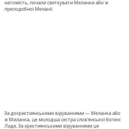
натомість, почали святкувати Меланки або ж
преподобної Меланії.
За дохристиянськими віруваннями — Меланка або
ж Миланка, це молодша сестра слов’янської богині
Лади. За християнськими віруваннями це