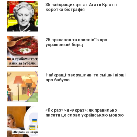
35 найкращих цитат Агати Крісті і
коротка біографія
25 приказок та прислів’їв про
український борщ
Найкращі-зворушливі та смішні вірші
про бабусю
«Як раз» чи «якраз»: як правильно
писати це слово українською мовою