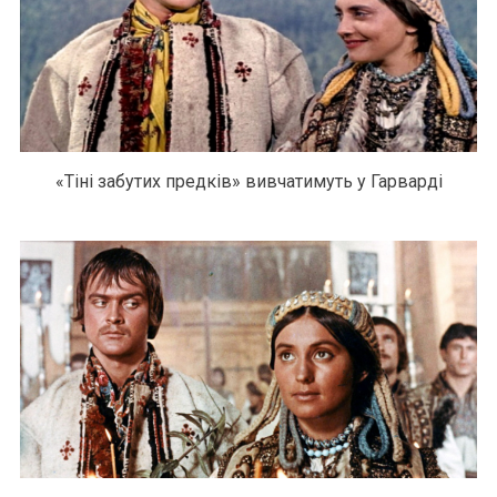
«Тіні забутих предків» вивчатимуть у Гарварді