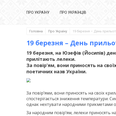
ПРО УКРАЇНУ
ПРО УКРАЇНЦІВ
Головна
Про Україну
19 березня – День прильот
19 березня – День прильо
19 березня, на Юзефів (Йосипів) ден
прилітають лелеки.
За повір’ям, вони приносять на свої
поетичних назв України.
За повір’ями, вони приносять на своїх крил
спостерігається зниження температури. Син
однак нехтувати народними прикметами о
За народним повір’ям, лелеки приносять на 