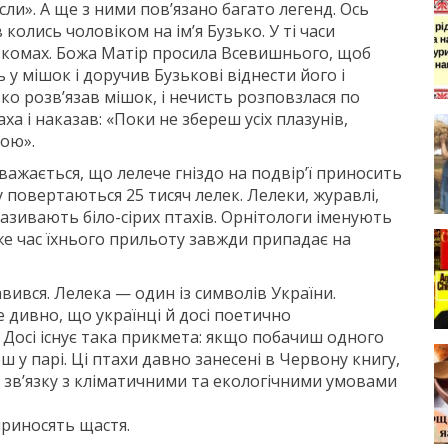
ли». А ще з ними пов’язано багато легенд. Ось
 колись чоловіком на ім’я Бузько. У ті часи
 комах. Божа Матір просила Всевишнього, щоб
 у мішок і доручив Бузькові віднести його і
ко розв’язав мішок, і нечисть розповзлася по
ха і наказав: «Поки не збереш усіх плазунів,
ною».
важається, що лелече гніздо на подвір’ї приносить
у повертаються 25 тисяч лелек. Лелеки, журавлі,
називають біло-сірих птахів. Орнітологи іменують
е час їхнього прильоту завжди припадає на
ився. Лелека — один із символів України.
е дивно, що українці й досі поетично
 Досі існує така прикмета: якщо побачиш одного
ш у парі. Ці птахи давно занесені в Червону книгу,
 у зв’язку з кліматичними та екологічними умовами
приносять щастя.