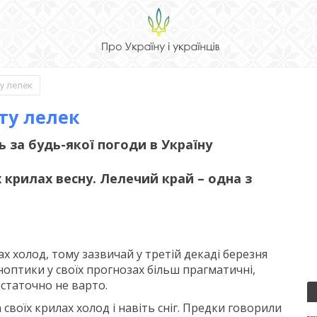
у лелек
ту лелек
ь за будь-якої погоди в Україну
х крилах весну. Лелечий край – одна з
ах холод, тому зазвичай у третій декаді березня
оптики у своїх прогнозах більш прагматичні,
статочно не варто.
своїх крилах холод і навіть сніг. Предки говорили