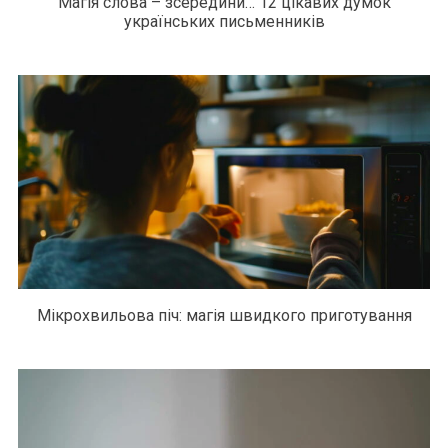
Магія слова – зсередини… 12 цікавих думок
українських письменників
Мікрохвильова піч: магія швидкого приготування