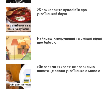
25 приказок та прислів’їв про
український борщ
Найкращі-зворушливі та смішні вірші
про бабусю
«Як раз» чи «якраз»: як правильно
писати це слово українською мовою