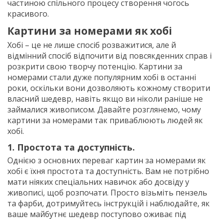
частиною спільного процесу створення чогось
красивого.
Картини за номерами як хобі
Хобі – це не лише спосіб розважитися, але й
відмінний спосіб відпочити від повсякденних справ і
розкрити свою творчу потенцію. Картини за
номерами стали дуже популярним хобі в останні
роки, оскільки вони дозволяють кожному створити
власний шедевр, навіть якщо ви ніколи раніше не
займалися живописом. Давайте розглянемо, чому
картини за номерами так приваблюють людей як
хобі.
1. Простота та доступність.
Однією з основних переваг картин за номерами як
хобі є їхня простота та доступність. Вам не потрібно
мати ніяких спеціальних навичок або досвіду у
живописі, щоб розпочати. Просто візьміть пензель
та фарби, дотримуйтесь інструкцій і наблюдайте, як
ваше майбутнє шедевр поступово оживає під