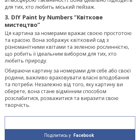
атмосферою таємничості. Вона ідеально підходить
для тих, хто любить міський пейзаж.
3. DIY Paint by Numbers “Квіткове
мистецтво”
Ця картина за номерами вражає своєю простотою
та красою. Вона зображує квітковий сад з
різноманітними квітами та зеленою рослинністю,
що робить її ідеальним вибором для тих, хто
любить природу.
Обираючи картину за номерами для себе або своєї
родини, важливо враховувати власні вподобання
та потреби. Незалежно від того, яку картину ви
оберете, вона стане відмінним способом
розслабитися, розважитися та виразити свою
творчість.
Поділитись у
Facebook