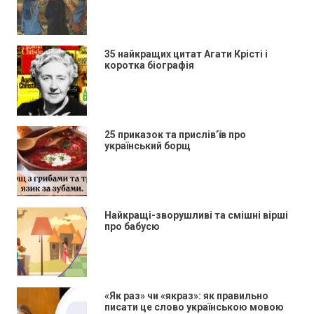
35 найкращих цитат Агати Крісті і
коротка біографія
25 приказок та прислів’їв про
український борщ
Найкращі-зворушливі та смішні вірші
про бабусю
«Як раз» чи «якраз»: як правильно
писати це слово українською мовою