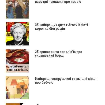
народні приказки про працю
35 найкращих цитат Агати Крісті і
коротка біографія
25 приказок та прислів’їв про
український борщ
Найкращі-зворушливі та смішні вірші
про бабусю