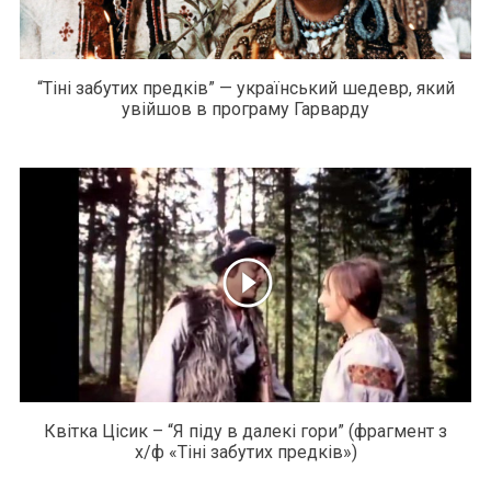
“Тіні забутих предків” — український шедевр, який
увійшов в програму Гарварду
Квітка Цісик – “Я піду в далекі гори” (фрагмент з
х/ф «Тіні забутих предків»)