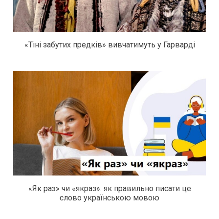
«Тіні забутих предків» вивчатимуть у Гарварді
«Як раз» чи «якраз»: як правильно писати це
слово українською мовою