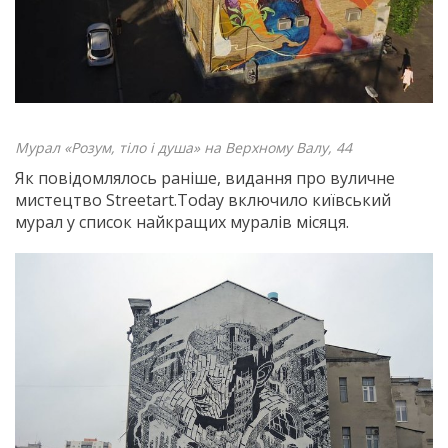
Мурал «Розум, тіло і душа» на Верхному Валу, 44
Як повідомлялось раніше, видання про вуличне
мистецтво Streetart.Today включило київський
мурал у список найкращих муралів місяця.