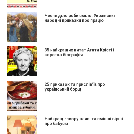
Чесне діло роби сміло: Українські
народні приказки про працю
35 найкращих цитат Агати Крісті і
коротка біографія
25 приказок та прислів’їв про
український борщ
Найкращі-зворушливі та смішні вірші
про бабусю