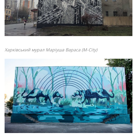
Харківський мурал Маріуша Варaса (M-City)