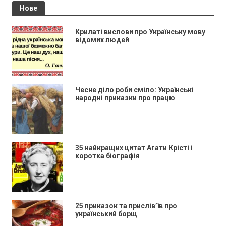
Нове
Крилаті вислови про Українську мову
відомих людей
Чесне діло роби сміло: Українські
народні приказки про працю
35 найкращих цитат Агати Крісті і
коротка біографія
25 приказок та прислів’їв про
український борщ