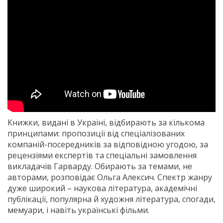
Книжки, видані в Україні, відбирають за кількома
принципами: пропозиції від спеціалізованих
компаній-посередників за відповідною угодою, за
рецензіями експертів та спеціальні замовлення
викладачів Гарварду. Обирають за темами, не
авторами, розповідає Ольга Алексич. Спектр жанру
дуже широкий – наукова література, академічні
публікації, популярна й художня література, спогади,
мемуари, і навіть українські фільми.