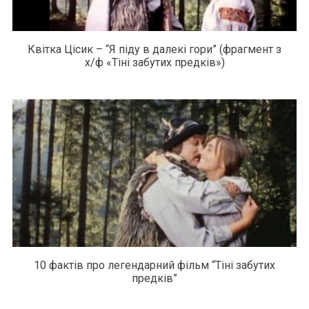
Квітка Цісик – “Я піду в далекі гори” (фрагмент з
х/ф «Тіні забутих предків»)
10 фактів про легендарний фільм “Тіні забутих
предків”