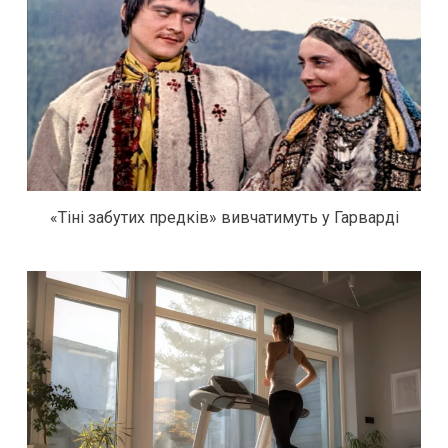
«Тіні забутих предків» вивчатимуть у Гарварді