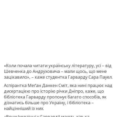
«Коли почала читати українську літературу, усі – від
Шевченка до Андруховича – мали щось, що мене
зацікавило», – каже студентка Гарварду Сара Пауел.
Аспірантка Меґан Данкен Сміт, яка нині працює над
дисертацією про історію річки Дніпро, каже, що
бібліотека Гарварду пропонує багато способів, як
дізнатись більше про Україну, і бібліотека –
найцінніший із них.
«Вони (українці у Гарварді) мають кілька