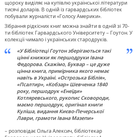
щороку виділяє на купівлю української літератури
тисячі доларів. В одній із гарвардських бібліотек
побували журналісти «Голосу Америки».
Зібрання рідкісних книг можна знайти в одній зі 70-
ти бібліотек Гарвардського Університету – Гоутон. У
колекції чимало і українських стародруків.
«У Бібліотеці Гоутон зберігаються такі
цінні книжки як першодруки Івана
Федорова. Скажімо, Буквар – це дуже
цінна книга, примірника якого немає
навіть в Україні. «Острозька Біблія»,
«Псалтир», «Кобзар» Шевченка 1840
року, першодрук «Енеїди»
Котляревського, рукопис Сковороди,
маємо першодрук, оригінал книги
Куліша, видання Києво-Печерської
Лаври, грамоти Івана Мазепи»
– розповідає Ольга Алексич, бібліотекар