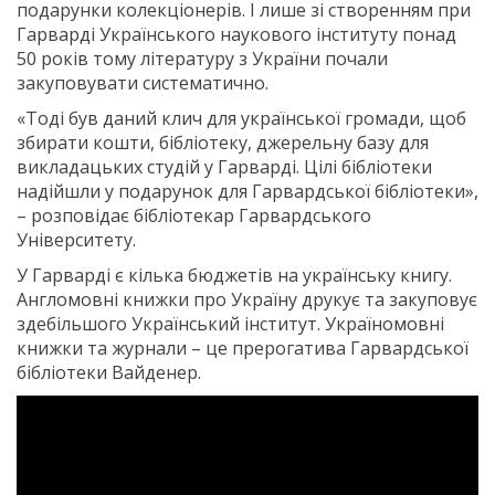
подарунки колекціонерів. І лише зі створенням при
Гарварді Українського наукового інституту понад
50 років тому літературу з України почали
закуповувати систематично.
«Тоді був даний клич для української громади, щоб
збирати кошти, бібліотеку, джерельну базу для
викладацьких студій у Гарварді. Цілі бібліотеки
надійшли у подарунок для Гарвардської бібліотеки»,
– розповідає бібліотекар Гарвардського
Університету.
У Гарварді є кілька бюджетів на українську книгу.
Англомовні книжки про Україну друкує та закуповує
здебільшого Український інститут. Україномовні
книжки та журнали – це прерогатива Гарвардської
бібліотеки Вайденер.