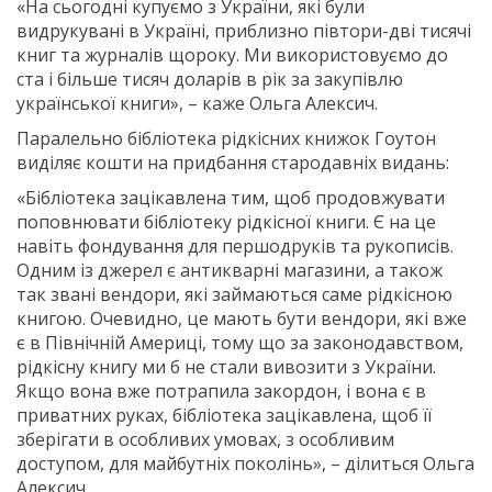
«На сьогодні купуємо з України, які були
видрукувані в Україні, приблизно півтори-дві тисячі
книг та журналів щороку. Ми використовуємо до
ста і більше тисяч доларів в рік за закупівлю
української книги», – каже Ольга Алексич.
Паралельно бібліотека рідкісних книжок Гоутон
виділяє кошти на придбання стародавніх видань:
«Бібліотека зацікавлена тим, щоб продовжувати
поповнювати бібліотеку рідкісної книги. Є на це
навіть фондування для першодруків та рукописів.
Одним із джерел є антикварні магазини, а також
так звані вендори, які займаються саме рідкісною
книгою. Очевидно, це мають бути вендори, які вже
є в Північній Америці, тому що за законодавством,
рідкісну книгу ми б не стали вивозити з України.
Якщо вона вже потрапила закордон, і вона є в
приватних руках, бібліотека зацікавлена, щоб її
зберігати в особливих умовах, з особливим
доступом, для майбутніх поколінь», – ділиться Ольга
Алексич.