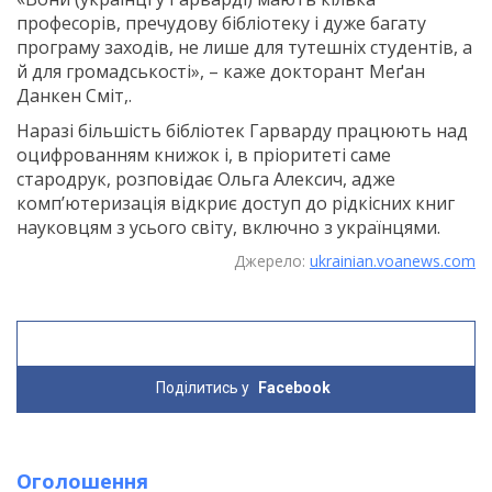
професорів, пречудову бібліотеку і дуже багату
програму заходів, не лише для тутешніх студентів, а
й для громадськості», – каже докторант Меґан
Данкен Сміт,.
Наразі більшість бібліотек Гарварду працюють над
оцифрованням книжок і, в пріоритеті саме
стародрук, розповідає Ольга Алексич, адже
комп’ютеризація відкриє доступ до рідкісних книг
науковцям з усього світу, включно з українцями.
Джерело:
ukrainian.voanews.com
Поділитись у
Facebook
Оголошення