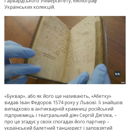
Гарвардського Університету, бібліограф
Українських колекцій.
«Буквар», або як його ще називають, «Абетку»
видав Іван Федоров 1574 року у Львові. Її знайшов
випадково в антикварній крамниці російський
підприємець і театральний діяч Сергій Дягілєв, –
про це згадує у своїх спогадах його партнер –
український балетний танцюрист і заповзятий