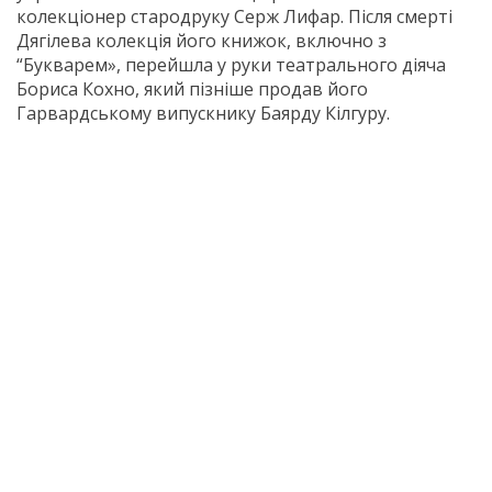
колекціонер стародруку Серж Лифар. Після смерті
Дягілева колекція його книжок, включно з
“Букварем», перейшла у руки театрального діяча
Бориса Кохно, який пізніше продав його
Гарвардському випускнику Баярду Кілгуру.