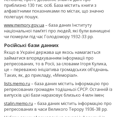
приблизно 130 тис. осіб. База містить книги з
алфавітними показниками по містах, що значно
полегшує пошук.
www.memory.gov.ua
– база даних Інституту
національної пам’яті про людей, які були винищені
чи померли під час Голодомору 1932-33 рр.
Російські бази данних
Якщо в Україні держава ще якось намагається
займатися впорядкуванням інформації про
репресованих, то в Росії, за словами Ігоря Кулика,
це – переважно ініціатива громадських об’єднань.
Таких, як, до прикладу, «Меморіал».
lists.memo.ru
– база даних містить інформацію про
репресованих громадян тодішньої СРСР. Останній із
випусків цієї бази нараховує близько 4 млн імен;
stalin.memo.ru
– база даних містить інформацію про
репресованих в часи Великого Терору 1936-38 рр.