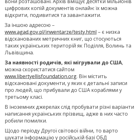
вони розташовані. Архів вміщує десятки мільйонів
цифрових копій документів онлайн: їх можна
відкрити, подивитися та завантажити.
За іншою адресою –
www.agad.gov.pl/inwentarze/testy.html
– є низка
відсканованих метричних книг, що стосуються
таких українських територій як Поділля, Волинь та
Львівщина.
За наявності родичів, які мігрували до США
,
можна скористатися сайтом
www.libertyellisfoundation.org
. Він містить
відскановані документи, у яких є детальні записи
про людей, що прибували до США кораблями у
третьому класі.
В іноземних джерелах слід пробувати різні варіанти
написання українських прізвищ, адже в них часто
робили помилки.
Щодо періоду Другої світової війни, то варто
шукати інформацію у російській базі ОБД