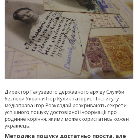
Директор Галузевого державного архіву Служби
безпеки України Ігор Кулик та юрист Інституту
медіаправа Ігор Розкладай розкривають секрети
успішного пошуку достовірної інформації про
родинне коріння, якими може скористатись кожен
українець.
Методика пошуку достатньо проста, але