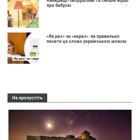
Найкращі-зворушливі та смішні вірші
про бабусю
«Як раз» чи «якраз»: як правильно
писати це слово українською мовою
Не пропустіть