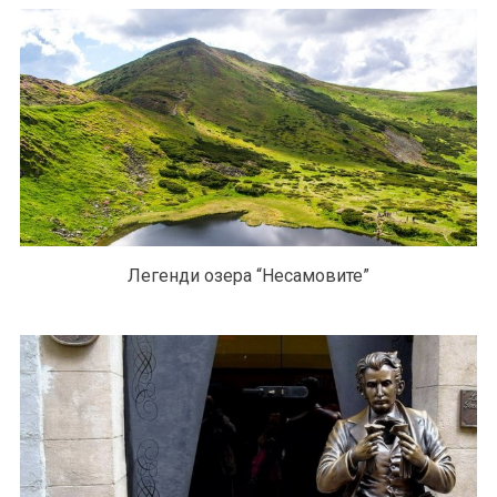
Легенди озера “Несамовите”