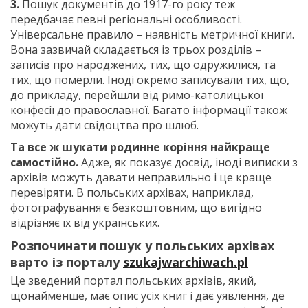
3.
Пошук документів до 1917-го року теж
передбачає певні регіональні особливості.
Універсальне правило – наявність метричної книги.
Вона зазвичай складається із трьох розділів –
записів про народжених, тих, що одружилися, та
тих, що померли. Іноді окремо записували тих, що,
до прикладу, перейшли від римо-католицької
конфесії до православної. Багато інформації також
можуть дати свідоцтва про шлюб.
Та все ж шукати родинне коріння найкраще
самостійно.
Адже, як показує досвід, іноді виписки з
архівів можуть давати неправильно і це краще
перевіряти. В польських архівах, наприклад,
фотографування є безкоштовним, що вигідно
відрізняє їх від українських.
Розпочинати пошук у польських архівах
варто із порталу
szukajwarchiwach.pl
Це зведений портал польських архівів, який,
щонайменше, має опис усіх книг і дає уявлення, де