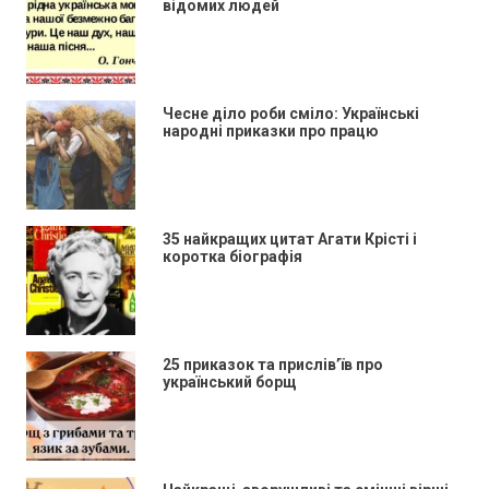
відомих людей
Чесне діло роби сміло: Українські
народні приказки про працю
35 найкращих цитат Агати Крісті і
коротка біографія
25 приказок та прислів’їв про
український борщ