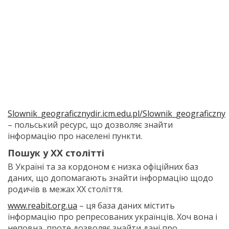
Slownik_geograficznydir.icm.edu.pl/Slownik_geograficzny
– польський ресурс, що дозволяє знайти
інформацію про населені пункти.
Пошук у ХХ столітті
В Україні та за кордоном є низка офіційних баз
даних, що допомагають знайти інформацію щодо
родичів в межах ХХ століття.
www.reabit.org.ua
– ця база даних містить
інформацію про репресованих українців. Хоч вона і
неповна, проте дозволяє знайти дані про