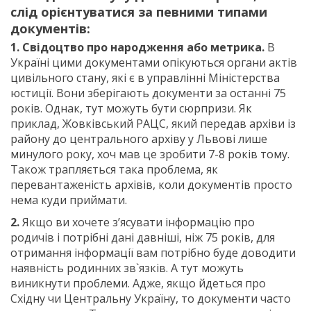
слід орієнтуватися за певними типами
документів:
1. Свідоцтво про народження або метрика.
В
Україні цими документами опікуються органи актів
цивільного стану, які є в управлінні Міністерства
юстиції. Вони зберігають документи за останні 75
років. Однак, тут можуть бути сюрпризи. Як
приклад, Жовківський РАЦС, який передав архіви із
району до центрального архіву у Львові лише
минулого року, хоч мав це зробити 7-8 років тому.
Також трапляється така проблема, як
перевантаженість архівів, коли документів просто
нема куди приймати.
2.
Якщо ви хочете з’ясувати інформацію про
родичів і потрібні дані давніші, ніж 75 років, для
отримання інформації вам потрібно буде доводити
наявність родинних зв`язків. А тут можуть
виникнути проблеми. Адже, якщо йдеться про
Східну чи Центральну Україну, то документи часто