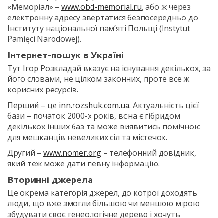
«Меморіал» –
www.obd-memorial.ru
, або ж через
електронну адресу звертатися безпосередньо до
Інституту національної пам’яті Польщі (Instytut
Pamięci Narodowej).
Інтернет-пошук в Україні
Тут Ігор Розкладай вказує на існування декількох, за
його словами, не цілком законних, проте все ж
корисних ресурсів.
Перший – це
inn.rozshuk.com.ua
. Актуальність цієї
бази – початок 2000-х років, вона є гібридом
декількох інших баз та може виявитись помічною
для мешканців невеликих сіл та містечок.
Другий –
www.nomer.org
– телефонний довідник,
який теж може дати певну інформацію.
Вторинні джерела
Це окрема категорія джерел, до котрої доходять
люди, що вже змогли більшою чи меншою мірою
збудувати своє генеологічне дерево і хочуть