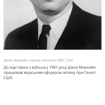
Джон Маккейн служив пілотом у МВС США
До відставки з війська у 1981 році Джон Маккейн
працював морським офіцером зв’язку при Сенаті
США.