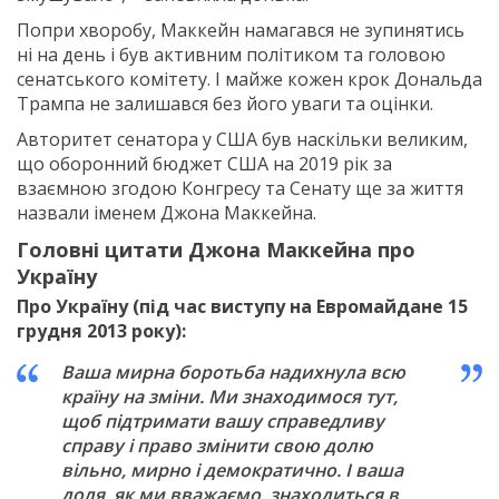
Попри хворобу, Маккейн намагався не зупинятись
ні на день і був активним політиком та головою
сенатського комітету. І майже кожен крок Дональда
Трампа не залишався без його уваги та оцінки.
Авторитет сенатора у США був наскільки великим,
що оборонний бюджет США на 2019 рік за
взаємною згодою Конгресу та Сенату ще за життя
назвали іменем Джона Маккейна.
Головні цитати Джона Маккейна про
Україну
Про Україну (під час виступу на Евромайдане 15
грудня 2013 року):
Ваша мирна боротьба надихнула всю
країну на зміни. Ми знаходимося тут,
щоб підтримати вашу справедливу
справу і право змінити свою долю
вільно, мирно і демократично. І ваша
доля, як ми вважаємо, знаходиться в