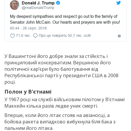
У Вашингтоні його добре знали за стійкість і
принциповий консерватизм. Вершиною його
політичної кар’єри було балотування від
Республіканської партії у президенти США в 2008
році.
Полон у В’єтнамі
У 1967 році на службі військовим пілотом у В’єтнамі
Маккейн кілька разів ледве уник смерті.
Вперше, коли його літак стояв на авіаносці, а
бойова ракета випадково вибухнула біля бака з
пальним його літака.