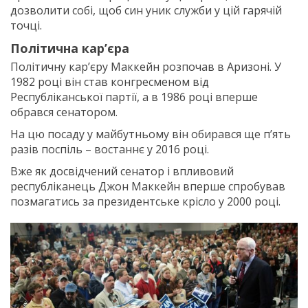
дозволити собі, щоб син уник служби у цій гарячій
точці.
Політична кар’єра
Політичну кар’єру Маккейн розпочав в Аризоні. У
1982 році він став конгресменом від
Республіканської партії, а в 1986 році вперше
обрався сенатором.
На цю посаду у майбутньому він обирався ще п’ять
разів поспіль – востаннє у 2016 році.
Вже як досвідчений сенатор і впливовий
республіканець Джон Маккейн вперше спробував
позмагатись за президентське крісло у 2000 році.