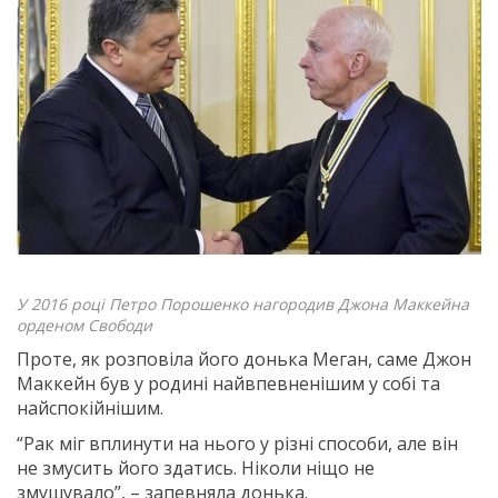
У 2016 році Петро Порошенко нагородив Джона Маккейна
орденом Свободи
Проте, як розповіла його донька Меган, саме Джон
Маккейн був у родині найвпевненішим у собі та
найспокійнішим.
“Рак міг вплинути на нього у різні способи, але він
не змусить його здатись. Ніколи ніщо не
змушувало”, – запевняла донька.