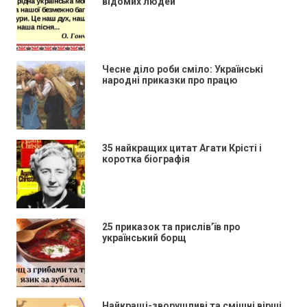
відомих людей
Чесне діло роби сміло: Українські
народні приказки про працю
35 найкращих цитат Агати Крісті і
коротка біографія
25 приказок та прислів’їв про
український борщ
Найкращі-зворушливі та смішні вірші