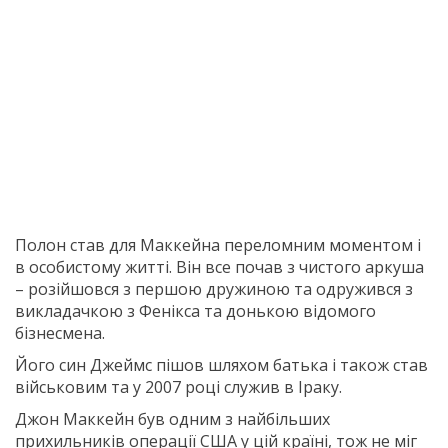
Полон став для Маккейна переломним моментом і
в особистому житті. Він все почав з чистого аркуша
– розійшовся з першою дружиною та одружився з
викладачкою з Фенікса та донькою відомого
бізнесмена.
Його син Джеймс пішов шляхом батька і також став
військовим та у 2007 році служив в Іраку.
Джон Маккейн був одним з найбільших
прихильників операції США у цій країні, тож не міг