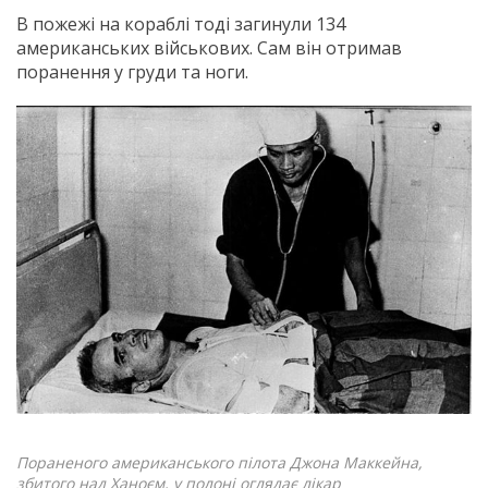
В пожежі на кораблі тоді загинули 134
американських військових. Сам він отримав
поранення у груди та ноги.
Пораненого американського пілота Джона Маккейна,
збитого над Ханоєм, у полоні оглядає лікар