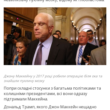
Джону Маккейну у 2017 році робили операцію біля ока та
знайшли пухлину мозку
Попри складні стосунки з багатьма політиками та
колишніми президентами, всі вони одразу
підтримали Маккейна.
Дональд Трамп, якого Джон Маккейн нещадно