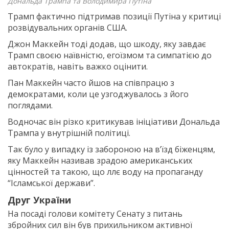
Дональда Трампа та Володимира Путіна
Трамп фактично підтримав позиції Путіна у критиці
розвідувальних органів США.
Джон Маккейн тоді додав, що шкоду, яку завдає
Трамп своєю наївністю, егоїзмом та симпатією до
автократів, навіть важко оцінити.
Пан Маккейн часто йшов на співпрацю з
демократами, коли це узгоджувалось з його
поглядами.
Водночас він різко критикував ініціативи Дональда
Трампа у внутрішній політиці.
Так було у випадку із забороною на в’їзд біженцям,
яку Маккейн називав зрадою американських
цінностей та такою, що ллє воду на пропаганду
“Ісламської держави”.
Друг України
На посаді голови комітету Сенату з питань
збройних сил він був прихильником активної