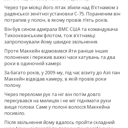
Через три місяці його літак збили над В’єтнамом з
радянської зенітної установки С-75. Пораненим він
потрапив у полон, в якому провів п’ять років.
Він був сином адмірала ВМС США та командувача
Тихоокеанським флотом, тож в’єтнамці
запропонували йому швидке звільнення.
Проте Маккейн відмовився йти раніше інших
полонених і пережив важкі часи катувань та два
роки в одиночній камері.
За багато років, у 2009-му, під час візиту до Азії пан
Маккейн відвідав камеру, в якій провів роки
полону.
Через переломи рук та ніг він потім довго
пересувався на милицях і не міг піднімати руки
вище голови. Саме у полоні волосся Маккейна
посивіло.
Після звільнення йому вдалось пройти складний