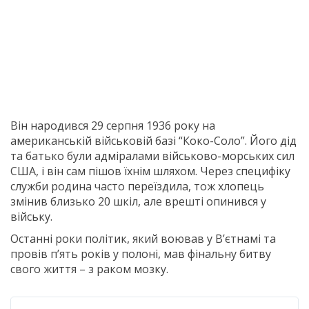
Він народився 29 серпня 1936 року на
американській військовій базі “Коко-Соло”. Його дід
та батько були адміралами військово-морських сил
США, і він сам пішов їхнім шляхом. Через специфіку
служби родина часто переїздила, тож хлопець
змінив близько 20 шкіл, але врешті опинився у
війську.
Останні роки політик, який воював у В’єтнамі та
провів п’ять років у полоні, мав фінальну битву
свого життя – з раком мозку.