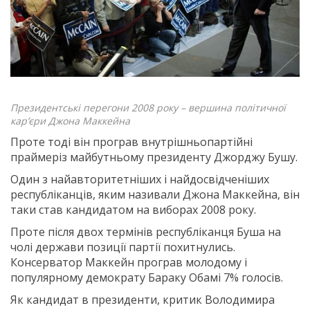
Президентські перегони 2008 року – вершина політичної
кар’єри Джона Маккейна
Проте тоді він програв внутрішньопартійні
праймеріз майбутньому президенту Джорджу Бушу.
Один з найавторитетніших і найдосвідченіших
республіканців, яким називали Джона Маккейна, він
таки став кандидатом на виборах 2008 року.
Проте після двох термінів республіканця Буша на
чолі держави позиції партії похитнулись.
Консерватор Маккейн програв молодому і
популярному демократу Бараку Обамі 7% голосів.
Як кандидат в президенти, критик Володимира