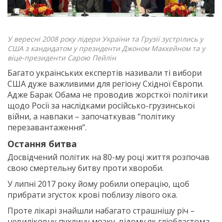
У вересні 2008 року лідери України та Грузії зустрілись у
США з кандидатом у президенти Джоном Маккейном та у
віце-президенти Сарою Пейлін
Багато українських експертів називали ті вибори
США дуже важливими для регіону Східної Європи.
Адже Барак Обама не проводив жорсткої політики
щодо Росії за наслідками російсько-грузинської
війни, а навпаки – започаткував “політику
перезавантаження”.
Остання битва
Досвідчений політик на 80-му році життя розпочав
свою смертельну битву проти хвороби.
У липні 2017 року йому робили операцію, щоб
прибрати згусток крові поблизу лівого ока.
Проте лікарі знайшли набагато страшнішу річ –
невиліковну пухлину мозку, відому як гліобластома.