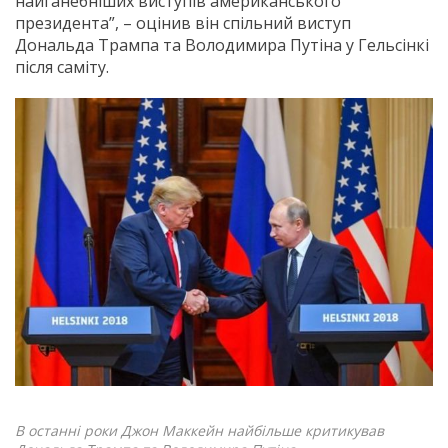
найганебніших виступів американського
президента”, – оцінив він спільний виступ
Дональда Трампа та Володимира Путіна у Гельсінкі
після саміту.
В останні роки Джон Маккейн найбільше критикував