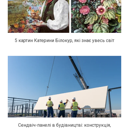
5 картин Катерини Білокур, які знає увесь світ
Сендвіч-панелі в будівництві: конструкція,