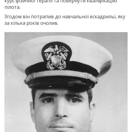
курс фізичної терапії та повернути кваліфікацію
пілота.
Згодом він потрапив до навчальної ескадрильї, яку
за кілька років очолив.