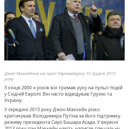
Джон Маккейнна на сцені Євромайдану 15 грудня 2013
року
З кінця 2000-х років він тримав руку на пульсі подій
у Східній Європі. Він часто відвідував Грузію та
Україну.
У середині 2013 року Джон Маккейн різко
критикував Володимира Путіна за його підтримку
режиму президента Сирії Башара Асада. У вересні
2013 року пан Маккейн навіть написав спеціальну