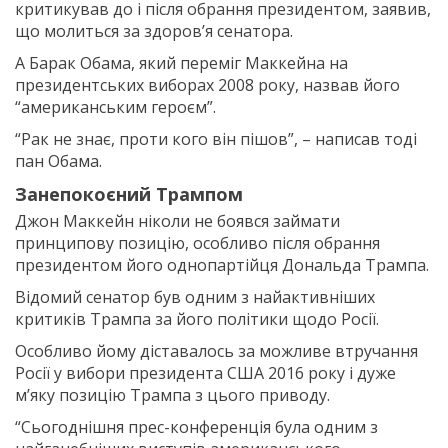
критикував до і після обрання президентом, заявив,
що молиться за здоров’я сенатора.
А Барак Обама, який переміг Маккейна на
президентських виборах 2008 року, назвав його
“американським героєм”.
“Рак не знає, проти кого він пішов”, – написав тоді
пан Обама.
Занепокоєний Трампом
Джон Маккейн ніколи не боявся займати
принципову позицію, особливо після обрання
президентом його однопартійця Дональда Трампа.
Відомий сенатор був одним з найактивніших
критиків Трампа за його політики щодо Росії.
Особливо йому діставалось за можливе втручання
Росії у вибори президента США 2016 року і дуже
м’яку позицію Трампа з цього приводу.
“Сьогоднішня прес-конференція була одним з