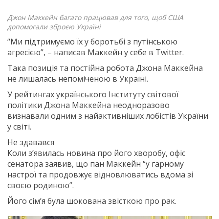
Джон Маккейн багато працював для того, щоб США
допомогали зброєю Україні
“Ми підтримуємо їх у боротьбі з путінською
агресією”, – написав Маккейн у себе в Twitter.
Така позиція та постійна робота Джона Маккейна
не лишалась непоміченою в Україні.
У рейтингах українського Інституту світової
політики Джона Маккейна неодноразово
визнавали одним з найактивніших лобістів України
у світі.
Не здавався
Коли з’явилась новина про його хворобу, офіс
сенатора заявив, що пан Маккейн “у гарному
настрої та продовжує відновлюватись вдома зі
своєю родиною”.
Його сім’я була шокована звісткою про рак.