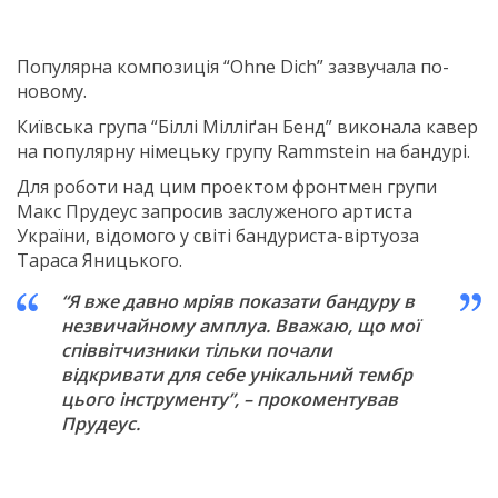
Популярна композиція “Ohne Dich” зазвучала по-
новому.
Київська група “Біллі Мілліґан Бенд” виконала кавер
на популярну німецьку групу Rammstein на бандурі.
Для роботи над цим проектом фронтмен групи
Макс Прудеус запросив заслуженого артиста
України, відомого у світі бандуриста-віртуоза
Тараса Яницького.
“Я вже давно мріяв показати бандуру в
незвичайному амплуа. Вважаю, що мої
співвітчизники тільки почали
відкривати для себе унікальний тембр
цього інструменту”, – прокоментував
Прудеус.