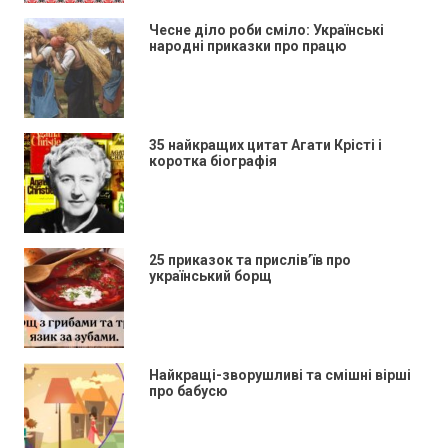
Чесне діло роби сміло: Українські
народні приказки про працю
35 найкращих цитат Агати Крісті і
коротка біографія
25 приказок та прислів’їв про
український борщ
Найкращі-зворушливі та смішні вірші
про бабусю