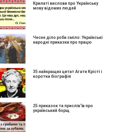
Крилаті вислови про Українську
мову відомих людей
Чесне діло роби сміло: Українські
народні приказки про працю
35 найкращих цитат Агати Крісті і
коротка біографія
25 приказок та прислів’їв про
український борщ