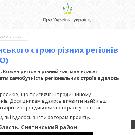
Особливості і краса українського строю різних регіонів – в проекті “Спадок” (ВІДЕО)
нського строю різних регіонів
ЕО)
 Кожен регіон у різний час мав власні
ати самобутність регіональних строїв вдалось
 роликів, що присвячені традиційному
онів. Дослідникам вдалось виявити найбільш
дтворити строї дивовижної краси у наш час.
, які вдалось зняти авторам проекту…
бласть. Снятинський район