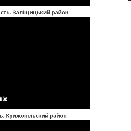
асть. Заліщицький район
ь. Крижопільский район