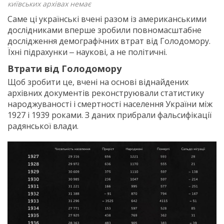
київських архівах немає
Саме ці українські вчені разом із американськими
дослідниками вперше зробили повномасштабне
дослідження демографічних втрат від Голодомору.
Їхні підрахунки ‒ наукові, а не політичні.​
Втрати від Голодомору
Щоб зробити це, вчені на основі віднайдених
архівних документів реконструювали статистику
народжуваності і смертності населення України між
1927 і 1939 роками. З даних прибрали фальсифікації
радянської влади.