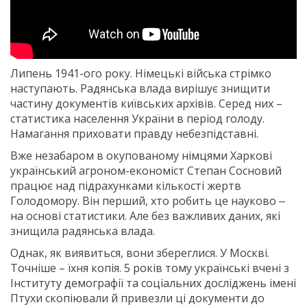
Липень 1941-ого року. Німецькі війська стрімко
наступають. Радянська влада вирішує знищити
частину документів київських архівів. Серед них –
статистика населення України в період голоду.
Намагання приховати правду небезпідставні.
Вже незабаром в окупованому німцями Харкові
український агроном-економіст Степан Сосновий
працює над підрахунками кількості жертв
Голодомору. Він перший, хто робить це науково ‒
на основі статистики. Але без важливих даних, які
знищила радянська влада.
Однак, як виявиться, вони збереглися. У Москві.
Точніше – їхня копія. 5 років тому українські вчені з
Інституту демографії та соціальних досліджень імені
Птухи скопіювали й привезли ці документи до