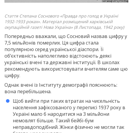
Стаття Степана Соснового «Правда про голод в Україні
1932-1933 роках». Матеріал розміщений харківській
окупаційній газеті Нова Україна» (8 Листопада, 1942 року)
Попередньо вважали, що Сосновий назвав цифру у
7,5 мільйонів померлих. Ця цифра стала
популярною серед української діаспори. Її
об’єктивність наполегливо відстоюють деякі
українські вчені та державні інституції. В школах
рекомендують використовувати вчителям саме цю
цифру.
Однак вчені із Інституту демографії пояснюють:
вона перебільшена.
Щоб вийти при таких втратах на чисельність
населення зафіксованого у переписі 1937 року в
Україні мало б народитися на 3 мільйони
немовлят більше. Такий бейбі-бум
неправдоподібний. Жінки фізично не могли так