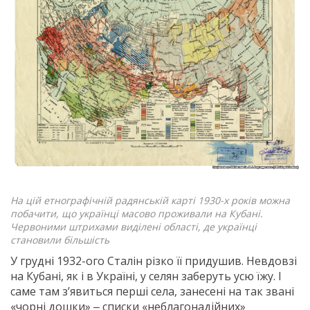
На цій етнографічній радянській карті 1930-х років можна
побачити, що українці масово проживали на Кубані.
Червоними штрихами виділені області, де українці
становили більшість
У грудні 1932-ого Сталін різко її придушив. Невдовзі
на Кубані, як і в Україні, у селян заберуть усю їжу. І
саме там з’явиться перші села, занесені на так звані
«чорні дошки» ‒ списки «неблагонадійних»