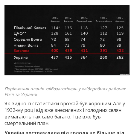
Порівняння планів хлібозаготівель у хліборобних районах
Росії та України
Як видно із статистики врожай був хорошим. Але у
1932-му році від вже знесилених і голодних селян
вимагають так само багато. І це вже був
смертельний план.​
Україна постраждала від голоду не більше від