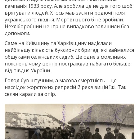
кампанія 1933 року. Але зробила це не для того щоб
врятувати людей. Хтось мав засіяти родючі поля
українського півдня. Мертві цього б не зробили.
Нехліборобний центр не випадково залишили без
допомоги.
Саме на Київщину та Харківщину надіслали
найбільшу кількість буксирних бригад, які займалися
обшуками селянських садиб. Це одне з можливих
пояснень чому центр постраждав набагато більше
від півдня України.
Голод був штучним, а масова смертність – це
наслідок жорстоких репресій й реквізицій їжі. Так
селян карали за опір.