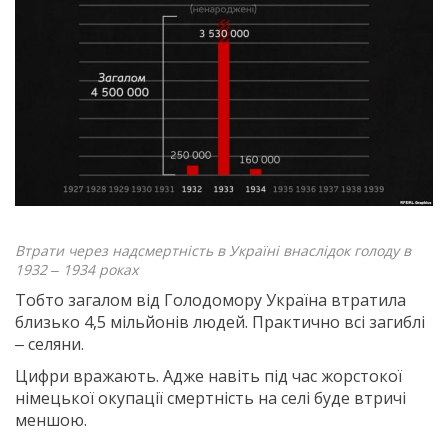
Втрати через надсмертність в Україні внаслідок голоду в
1932 ‒ 1934 роках
Тобто загалом від Голодомору Україна втратила
близько 4,5 мільйонів людей. Практично всі загиблі
‒ селяни.
Цифри вражають. Адже навіть під час жорстокої
німецької окупації смертність на селі буде втричі
меншою.