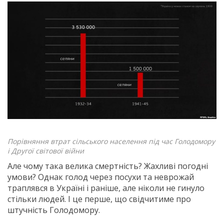
Порівняння втрат сільського населення під час Голодомору
і Другої світової війни
Але чому така велика смертність? Жахливі погодні
умови? Однак голод через посухи та неврожай
траплявся в Україні і раніше, але ніколи не гинуло
стільки людей. І це перше, що свідчитиме про
штучність Голодомору.