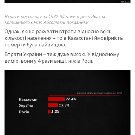
Втрати від голоду за 1932-34 роки в республіках
колишнього СРСР. Абсолютні показники
Однак, якщо рахувати втрати відносно всієї
кількості населення ‒ то в Казахстані ймовірність
померти була найвищою.
Втрати України ‒ теж дуже високі. У відносному
вимірі вони у 4 рази вищі, ніж в Росії.