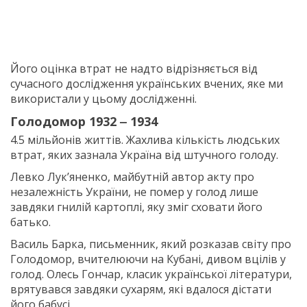
Його оцінка втрат не надто відрізняється від
сучасного дослідження українських вчених, яке ми
використали у цьому дослідженні.
Голодомор 1932 ‒ 1934
4.5 мільйонів життів. Жахлива кількість людських
втрат, яких зазнала Україна від штучного голоду.
Левко Лук’яненко, майбутній автор акту про
незалежність України, не помер у голод лише
завдяки гнилій картоплі, яку зміг сховати його
батько.
Василь Барка, письменник, який розказав світу про
Голодомор, вчителюючи на Кубані, дивом вцілів у
голод. Олесь Гончар, класик української літератури,
врятувався завдяки сухарям, які вдалося дістати
його бабусі.