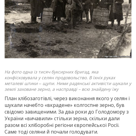
На фото одна із тисяч буксирних бригад, яка
конфісковувала у селян продовольство. В їхніх руках
металеві штики ‒ щупи. Ними радянські активісти шукали у
землі заховане зерно, а насправді – всю знайдену їжу
План хлібозаготівлі, через виконання якого у селян і
шукали начебто «вкрадене» колгоспне зерно, був
свідомо завищеними. За два роки до Голодомору з
України «вичавили» стільки зерна, скільки дали
разом всі хліборобні регіони європейської Росії.
Саме тоді селяни й почали голодувати.