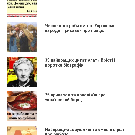
Чесне діло роби сміло: Українські
народні приказки про працю
35 найкращих цитат Агати Крісті і
коротка біографія
25 приказок та прислів’їв про
український борщ
Найкращі-зворушливі та смішні вірші
про бабусю