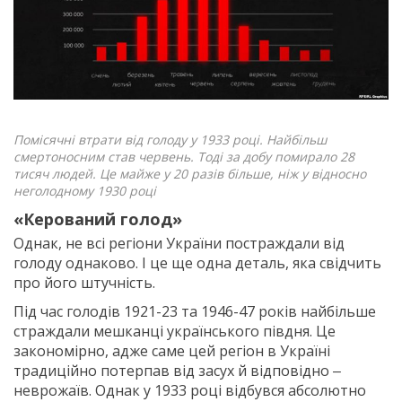
Помісячні втрати від голоду у 1933 році. Найбільш
смертоносним став червень. Тоді за добу помирало 28
тисяч людей. Це майже у 20 разів більше, ніж у відносно
неголодному 1930 році
«Керований голод»
Однак, не всі регіони України постраждали від
голоду однаково. І це ще одна деталь, яка свідчить
про його штучність.
Під час голодів 1921-23 та 1946-47 років найбільше
страждали мешканці українського півдня. Це
закономірно, адже саме цей регіон в Україні
традиційно потерпав від засух й відповідно ‒
неврожаїв. Однак у 1933 році відбувся абсолютно