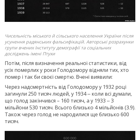
Чисельність міського й сільського населення України після
усунення радянських фальсифікацій. Авторські розрахунки
групи вчених Інституту демографії та соціальних
досліджень імені Птухи
Потім, після визначення реальної статистики, від
усіх померлих у роки Голодомору відняли тих, хто
помер і так би своєї смертю. Вчені виявили:
Через надсмертність від Голодомору у 1932 році
загинули 250 тисяч людей, у 1934 ‒ коли всі думали,
що голод закінчився – 160 тисяч, а у 1933 ‒ 3
мільйони 530 тисяч. Всього близько 4 мільйонів (3.9).
Також через голод не народилися ще близько 600
тисяч.