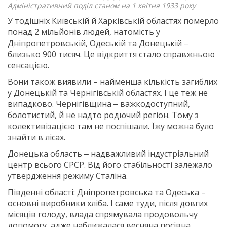
Адміністративний поділ станом на 1 квітня 1933 року
У тодішніх Київській й Харківській областях померло
понад 2 мільйонів людей, натомість у
Дніпропетровській, Одеській та Донецькій ‒
близько 900 тисяч. Це відкриття стало справжньою
сенсацією.
Вони також виявили – найменша кількість загиблих
у Донецькій та Чернігівській областях. І це теж не
випадково. Чернігівщина ‒ важкодоступний,
болотистий, й не надто родючий регіон. Тому з
колективізацією там не поспішали. Їжу можна було
знайти в лісах.
Донецька область ‒ надважливий індустріальний
центр всього СРСР. Від його стабільності залежало
утвердження режиму Сталіна.
Південні області: Дніпропетровська та Одеська –
основні виробники хліба. І саме туди, після довгих
місяців голоду, влада спрямувала продовольчу
допомогу, адже наближалася весняна посівна