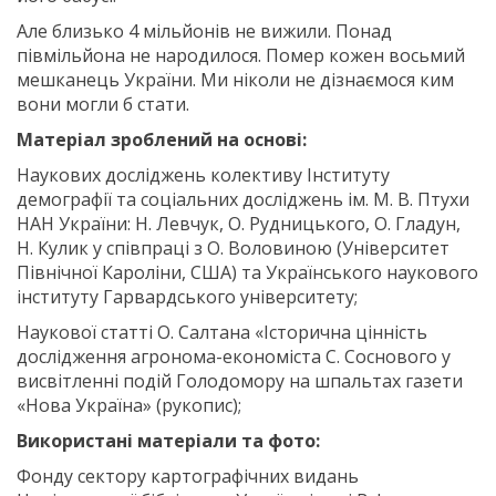
Але близько 4 мільйонів не вижили. Понад
півмільйона не народилося. Помер кожен восьмий
мешканець України. Ми ніколи не дізнаємося ким
вони могли б стати.
Матеріал зроблений на основі:
Наукових досліджень колективу Інституту
демографії та соціальних досліджень ім. М. В. Птухи
НАН України: Н. Левчук, О. Рудницького, О. Гладун,
Н. Кулик у співпраці з О. Воловиною (Університет
Північної Кароліни, США) та Українського наукового
інституту Гарвардського університету;
Наукової статті О. Салтана «Історична цінність
дослідження агронома-економіста С. Соснового у
висвітленні подій Голодомору на шпальтах газети
«Нова Україна» (рукопис);
Використані матеріали та фото:
Фонду сектору картографічних видань