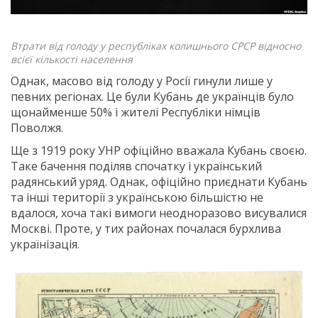
Втрати від голоду у республіках колишнього СРСР відносно
всієї кількості населення
​Однак, масово від голоду у Росії гинули лише у
певних регіонах. Це були Кубань де українців було
щонайменше 50% і жителі Республіки німців
Поволжя.
Ще з 1919 року УНР офіційно вважала Кубань своєю.
Таке бачення поділяв спочатку і український
радянський уряд. Однак, офіційно приєднати Кубань
та інші території з українською більшістю не
вдалося, хоча такі вимоги неодноразово висувалися
Москві. Проте, у тих районах почалася бурхлива
українізація.