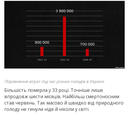
Порівняння втрат під час різних голодів в Україні
Більшість померла у 33 році. Точніше лише
впродовж шести місяців. Найбільш смертоносним
став червень. Так масово й швидко від природного
голоду не гинули ніде й ніколи у світі.