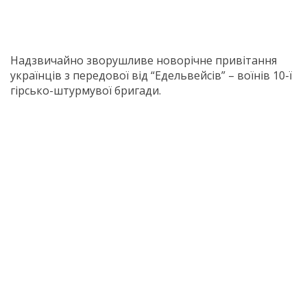
Надзвичайно зворушливе новорічне привітання
українців з передової від “Едельвейсів” – воїнів 10-ї
гірсько-штурмувої бригади.