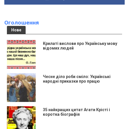
Оголошення
Нове
Крилаті вислови про Українську мову
відомих людей
Чесне діло роби сміло: Українські
народні приказки про працю
35 найкращих цитат Агати Крісті і
коротка біографія