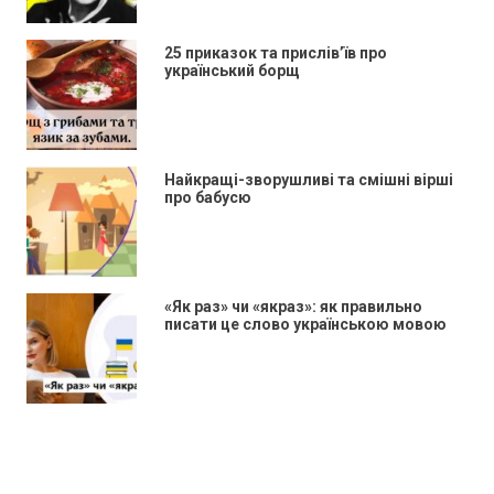
25 приказок та прислів’їв про
український борщ
Найкращі-зворушливі та смішні вірші
про бабусю
«Як раз» чи «якраз»: як правильно
писати це слово українською мовою