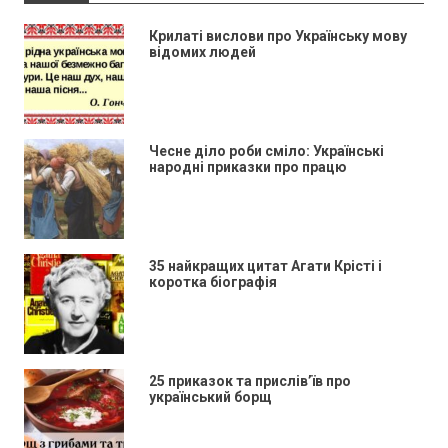
Крилаті вислови про Українську мову
відомих людей
Чесне діло роби сміло: Українські
народні приказки про працю
35 найкращих цитат Агати Крісті і
коротка біографія
25 приказок та прислів’їв про
український борщ