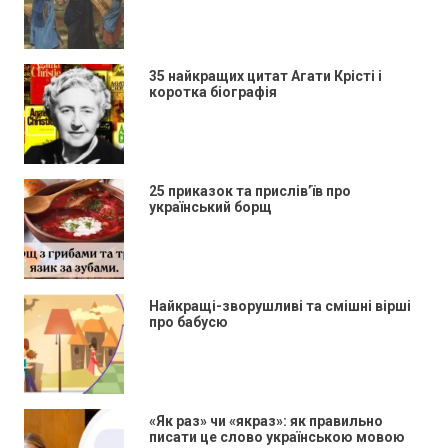
35 найкращих цитат Агати Крісті і
коротка біографія
25 приказок та прислів’їв про
український борщ
Найкращі-зворушливі та смішні вірші
про бабусю
«Як раз» чи «якраз»: як правильно
писати це слово українською мовою