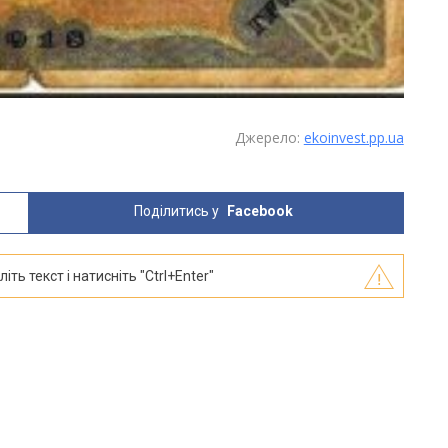
Джерело:
ekoinvest.pp.ua
Поділитись у
Facebook
ть текст і натисніть "Ctrl+Enter"