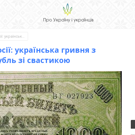
Про це ніхто не скаже в Росії: українська гривня з тризубом, а російський рубль зі свастикою
сії: українська гривня з
убль зі свастикою