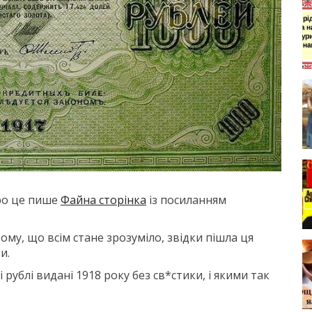
Про це пише
Файна сторінка
із посиланням
тому, що всім стане зрозуміло, звідки пішла ця
и.
рублі видані 1918 року без св*стики, і якими так