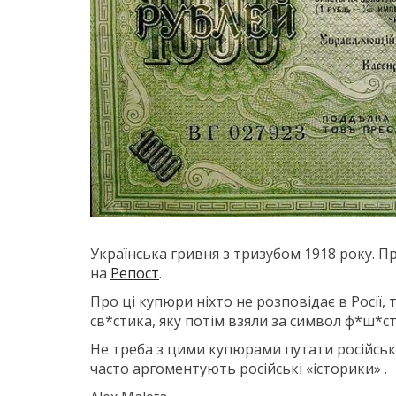
Українська гривня з тризубом 1918 року. 
на
Репост
.
Про ці купюри ніхто не розповідає в Росiї, 
св*стика, яку потім взяли за символ ф*ш*ст
Не треба з цими купюрами путати російські 
часто аргоментують російські «історики» .