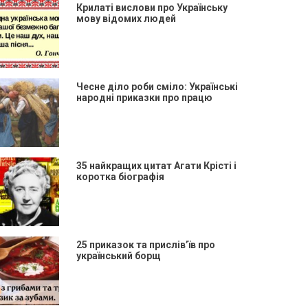
Крилаті вислови про Українську
мову відомих людей
Чесне діло роби сміло: Українські
народні приказки про працю
35 найкращих цитат Агати Крісті і
коротка біографія
25 приказок та прислів’їв про
український борщ