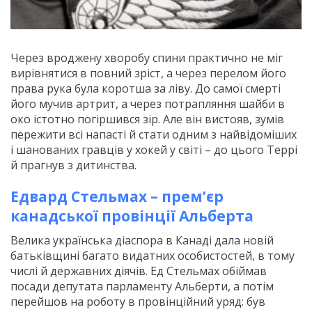
Через вроджену хворобу спини практично не міг
вирівнятися в повний зріст, а через перелом його
права рука була коротша за ліву. До самої смерті
його мучив артрит, а через потрапляння шайби в
око істотно погіршився зір. Але він вистояв, зумів
пережити всі напасті й стати одним з найвідоміших
і шанованих гравців у хокей у світі – до цього Террі
й прагнув з дитинства.
Едвард Стельмах – прем’єр
канадської провінції Альберта
Велика українська діаспора в Канаді дала новій
батьківщині багато видатних особистостей, в тому
числі й державних діячів. Ед Стельмах обіймав
посади депутата парламенту Альберти, а потім
перейшов на роботу в провінційний уряд: був