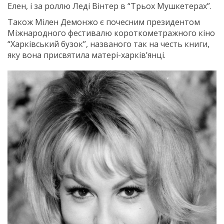
Елен, і за роллю Леді Вінтер в “Трьох Мушкетерах”.
Також Мілен Демонжо є почесним президентом
Міжнародного фестивалю короткометражного кіно
“Харківський бузок”, названого так на честь книги,
яку вона присвятила матері-харків’янці.