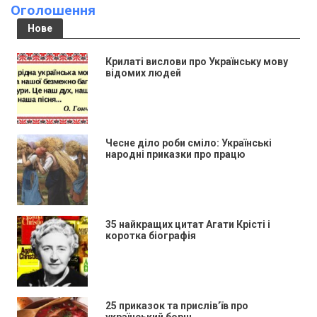
Оголошення
Нове
Крилаті вислови про Українську мову
відомих людей
Чесне діло роби сміло: Українські
народні приказки про працю
35 найкращих цитат Агати Крісті і
коротка біографія
25 приказок та прислів’їв про