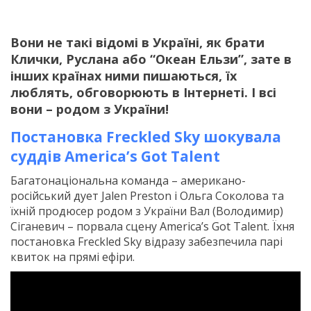
Вони не такі відомі в Україні, як брати
Клички, Руслана або “Океан Ельзи”, зате в
інших країнах ними пишаються, їх
люблять, обговорюють в Інтернеті. І всі
вони – родом з України!
Постановка Freckled Sky шокувала
суддів America’s Got Talent
Багатонаціональна команда – американо-
російський дует Jalen Preston і Ольга Соколова та
їхній продюсер родом з України Вал (Володимир)
Сіганевич – порвала сцену America’s Got Talent. Їхня
постановка Freckled Sky відразу забезпечила парі
квиток на прямі ефіри.