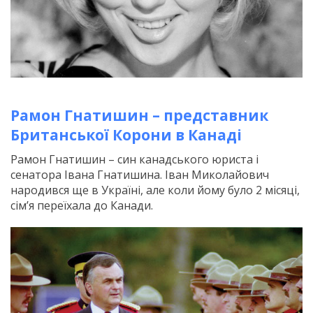
Рамон Гнатишин – представник
Британської Корони в Канаді
Рамон Гнатишин – син канадського юриста і
сенатора Івана Гнатишина. Іван Миколайович
народився ще в Україні, але коли йому було 2 місяці,
сім’я переїхала до Канади.