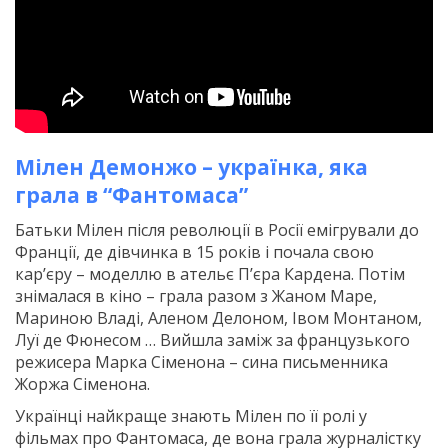
Мілен Демонжо – українка, яка
грала в “Фантомаса”
Батьки Мілен після революції в Росії емігрували до
Франції, де дівчинка в 15 років і почала свою
кар’єру – моделлю в ательє П’єра Кардена. Потім
знімалася в кіно – грала разом з Жаном Маре,
Мариною Владі, Аленом Делоном, Івом Монтаном,
Луї де Фюнесом … Вийшла заміж за французького
режисера Марка Сіменона – сина письменника
Жоржа Сіменона.
Українці найкраще знають Мілен по її ролі у
фільмах про Фантомаса, де вона грала журналістку