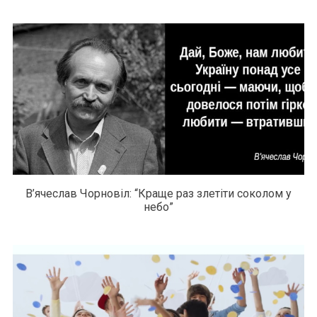
В’ячеслав Чорновіл: “Краще раз злетіти соколом у
небо”