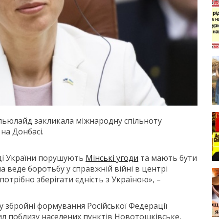
альюлайд закликала міжнародну спільноту
на Донбасі.
оді України порушують
Мінські угоди
та мають бути
 веде боротьбу у справжній війні в центрі
потрібно зберігати єдність з Україною», –
у збройні формування Російської Федерації
сил поблизу населених пунктів Новотошківське,