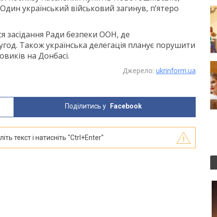
 Один український військовий загинув, п’ятеро
я засідання Ради безпеки ООН, де
год. Також українська делегація планує порушити
виків на Донбасі.
Джерело:
ukrinform.ua
Поділитись у
Facebook
ть текст і натисніть "Ctrl+Enter"