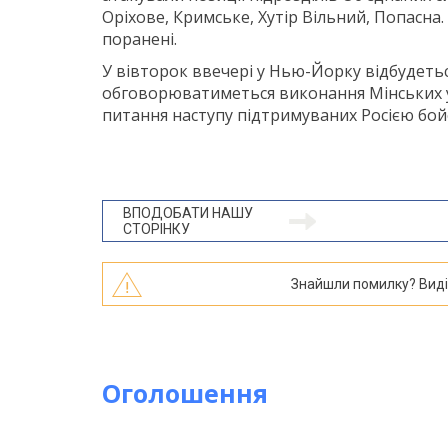
Оріхове, Кримське, Хутір Вільний, Попасна.
поранені.
У вівторок ввечері у Нью-Йорку відбудетьс
обговорюватиметься виконання Мінських у
питання наступу підтримуваних Росією бойо
ВПОДОБАТИ НАШУ
СТОРІНКУ
Знайшли помилку? Виділі
Оголошення