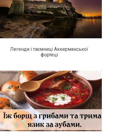
Легенди і таємниці Аккерманської
фортеці