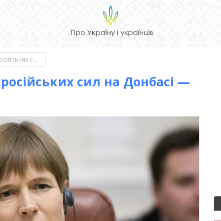
Світ має засудити наступ російських сил на Донбасі — президент Естонії
 російських сил на Донбасі —