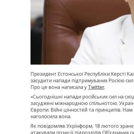
Президент Естонської Республіки Керсті К
засудити напади підтримуваних Росією сил 
Про це вона написала у
Twitter
.
«Сьогоднішні напади російських сил на сх
засуджені міжнародною спільнотою. Україна
Європи. Війні цінностей та принципів. Нам 
наголосила вона.
Як повідомляв Укрінформ, 18 лютого зранк
атакували позиції підрозділів Об’єднаних 