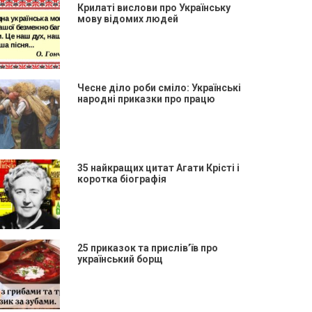
Крилаті вислови про Українську
мову відомих людей
Чесне діло роби сміло: Українські
народні приказки про працю
35 найкращих цитат Агати Крісті і
коротка біографія
25 приказок та прислів’їв про
український борщ