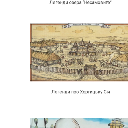
Легенди озера “Несамовите”
Легенди про Хортицьку Січ