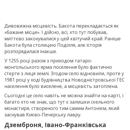
Дивовижна місцевість. Бакота перекладається як
«бажане місце». І дійсно, всі, хто тут побував,
миттєво закохувалися у цей квітучий край. Раніше
Бакота була столицею Поділля, але історія
розпорядилася інакше.
У 1255 році разом з приходом татаро-
монгольського ярма поселення було фактично
стерте з лиця землі. Згодом село відновили, проте у
1981 році у ході будівництва Новодністровської ГЕС
населення було виселене, а місцевість затоплена.
Сьогодні це село навіть не можна знайти на карті, і
багато хто не знає, що тут є залишки скельного
монастиря, створеного тим самим Антонієм, який
заснував Києво-Печерську лавру.
Дземброня, Івано-Франківська