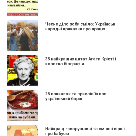
Чесне діло роби сміло: Українські
народні приказки про працю
35 найкращих цитат Агати Крісті і
коротка біографія
25 приказок та прислів’їв про
український борщ
Найкращі-зворушливі та смішні вірші
про бабусю