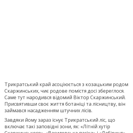
Трикратський край асоціюється з козацьким родом
Скаржинських, чиє родове помістя досі збереглося.
Саме тут народився відомий Віктор Скаржинський.
Присвятивши своє життя ботаніці та лісництву, він
займався насадженням штучних лісів.
Завдяки йому зараз існує Трикратський ліс, що
включає такі заповідні зони, як: «Літній хутір