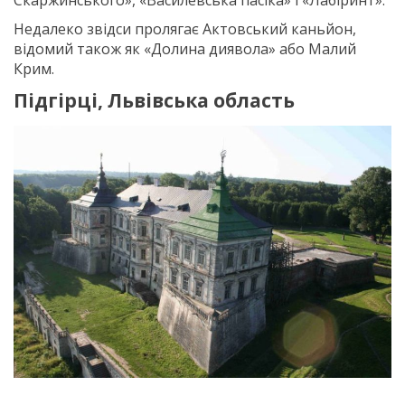
Скаржинського», «Василевська пасіка» і «Лабіринт».
Недалеко звідси пролягає Актовський каньйон,
відомий також як «Долина диявола» або Малий
Крим.
Підгірці, Львівська область