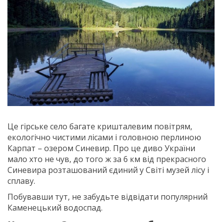
Це гірське село багате кришталевим повітрям,
екологічно чистими лісами і головною перлиною
Карпат – озером Синевир. Про це диво України
мало хто не чув, до того ж за 6 км від прекрасного
Синевира розташований єдиний у Світі музей лісу і
сплаву.
Побувавши тут, не забудьте відвідати популярний
Каменецький водоспад.