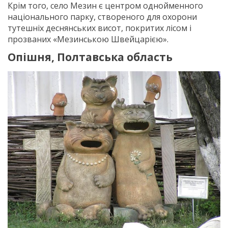
Крім того, село Мезин є центром однойменного
національного парку, створеного для охорони
тутешніх деснянських висот, покритих лісом і
прозваних «Мезинською Швейцарією».
Опішня, Полтавська область