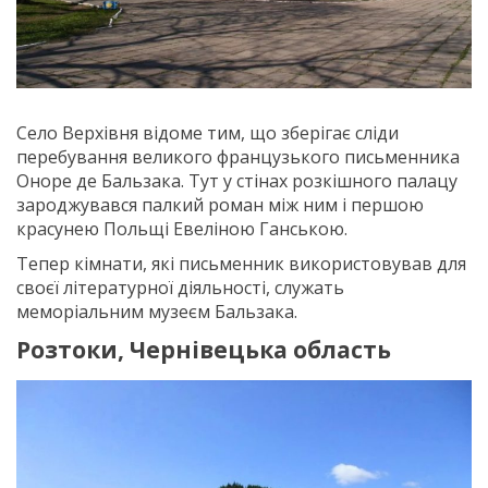
Село Верхівня відоме тим, що зберігає сліди
перебування великого французького письменника
Оноре де Бальзака. Тут у стінах розкішного палацу
зароджувався палкий роман між ним і першою
красунею Польщі Евеліною Ганською.
Тепер кімнати, які письменник використовував для
своєї літературної діяльності, служать
меморіальним музеєм Бальзака.
Розтоки, Чернівецька область