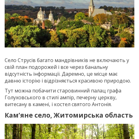
Село Струсів багато мандрівників не включають у
свій план подорожей і все через банальну
відсутність інформації. Даремно, це місце має
давню історію і відрізняється красивою природою.
Тут можна побачити старовинний палац графа
Голуховського в стилі ампір, печерну церкву,
витесану в камені, і костел святого Антонія.
Кам’яне село, Житомирська область