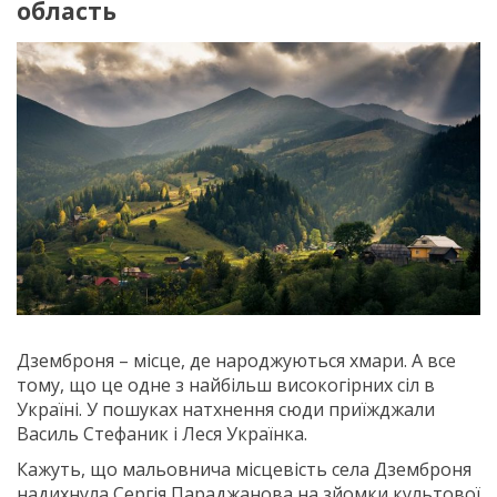
область
Дземброня – місце, де народжуються хмари. А все
тому, що це одне з найбільш високогірних сіл в
Україні. У пошуках натхнення сюди приїжджали
Василь Стефаник і Леся Українка.
Кажуть, що мальовнича місцевість села Дземброня
надихнула Сергія Параджанова на зйомки культової