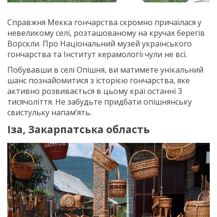
Справжня Мекка гончарства скромно причаїлася у
невеликому селі, розташованому на кручах берегів
Ворскли. Про Національний музей українського
гончарства та Інститут керамології чули не всі.
Побувавши в селі Опішня, ви матимете унікальний
шанс познайомитися з історією гончарства, яке
активно розвивається в цьому краї останні 3
тисячоліття. Не забудьте придбати опішнянську
свистульку напам’ять.
Іза, Закарпатська область