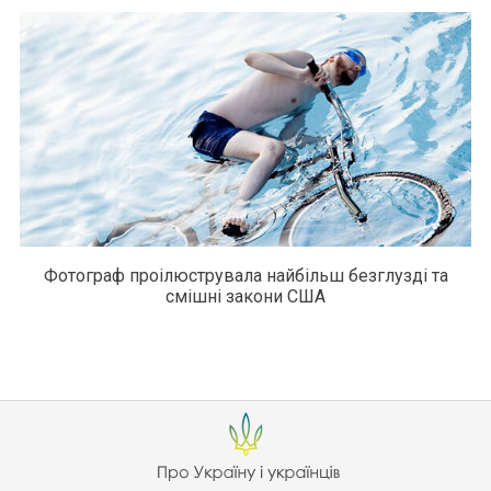
Фотограф проілюструвала найбільш безглузді та
смішні закони США