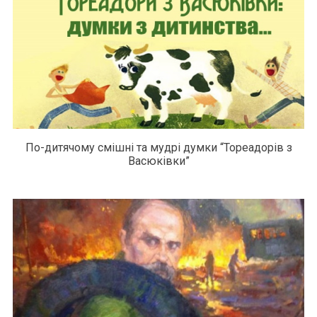
По-дитячому смішні та мудрі думки “Тореадорів з
Васюківки”