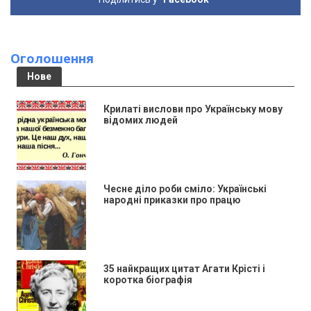
Оголошення
Нове
Крилаті вислови про Українську мову
відомих людей
Чесне діло роби сміло: Українські
народні приказки про працю
35 найкращих цитат Агати Крісті і
коротка біографія