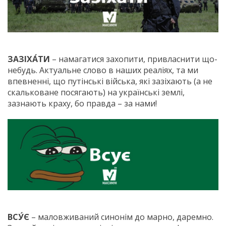
ЗАЗІХА́ТИ
– намагатися захопити, привласнити що-
небудь. Актуальне слово в наших реаліях, та ми
впевненні, що путінські війська, які зазіхають (а не
скальковане посягають) на українські землі,
зазнають краху, бо правда – за нами!
ВСУ́Є
– маловживаний синонім до марно, даремно​.