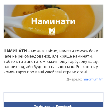
НАМИНА́ТИ
– можна, звісно, нам’яти комусь боки
(але не рекомендовано!), але краще наминати,
тобто їсти з апетитом, смачнющу гарбузову кашу,
наприклад, або будь-що на ваш смак. Розкажіть у
коментарях про ваші улюблені страви осені!
Джерело:
maximum.fm
Поділитись у
Facebook