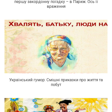
першу закордонну поїздку – в Париж. Ось її
враження
Український гумор: Смішні приказки про життя та
побут