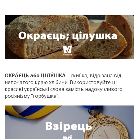
ОКРА́ЄЦЬ або ЦІЛУ́ШКА
– скибка, відрізана від
непочатого краю хлібини. Використовуйте ці
красиві українські слова замість надокучливого
росіянізму “горбушка”.