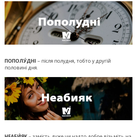
ПОПОЛУ́ДНІ
– після полудня, тобто у другій
половині дня.
НЕАБИ́ЯК
– замість дуже чи надто добре візьміть на