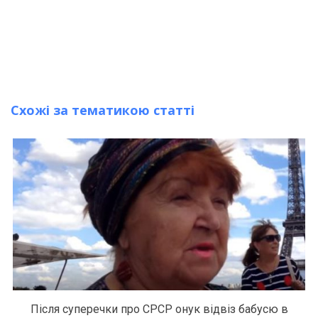
Схожі за тематикою статті
Після суперечки про СРСР онук відвіз бабусю в