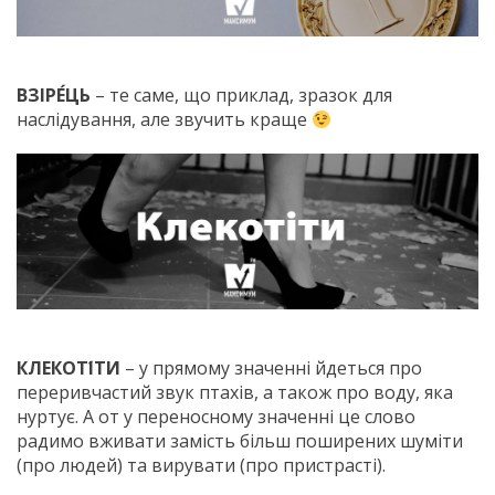
ВЗІРЕ́ЦЬ
– те саме, що приклад, зразок для
наслідування, але звучить краще
КЛЕКОТІ́ТИ
– у прямому значенні йдеться про
переривчастий звук птахів, а також про воду, яка
нуртує. А от у переносному значенні це слово
радимо вживати замість більш поширених шуміти
(про людей) та вирувати (про пристрасті).