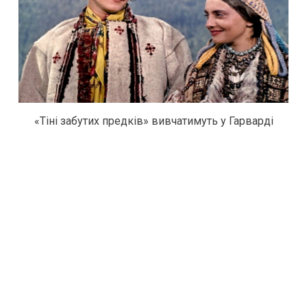
«Тіні забутих предків» вивчатимуть у Гарварді