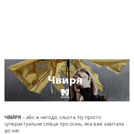
ЧВИ́РЯ
– або ж негода, сльота. Ну просто
суперактуальне слівце про осінь, яка вже завітала
до нас.