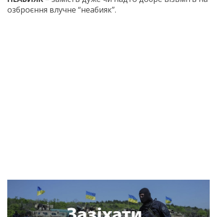
озброєння влучне “неабияк”.