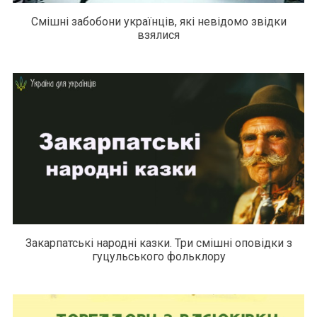
Смішні забобони українців, які невідомо звідки
взялися
Закарпатські народні казки. Три смішні оповідки з
гуцульського фольклору