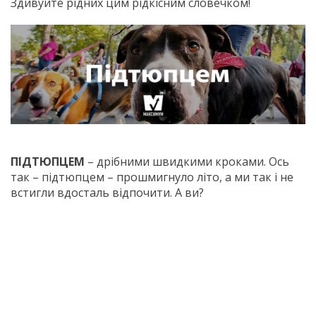
Здивуйте рідних цим рідкісним словечком!
ПІ́ДТЮПЦЕМ
– дрібними швидкими кроками. Ось
так – підтюпцем – прошмигнуло літо, а ми так і не
встигли вдосталь відпочити. А ви?