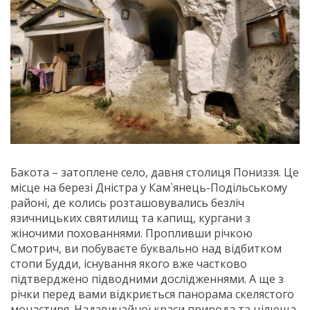
Бакота – затоплене село, давня столиця Пониззя. Це
місце на березі Дністра у Кам`янець-Подільському
районі, де колись розташовувались безліч
язичницьких святилищ та капищ, кургани з
жіночими похованнями. Пропливши річкою
Смотрич, ви побуваєте буквально над відбитком
стопи Будди, існування якого вже частково
підтверджено підводними дослідженнями. А ще з
річки перед вами відкриється панорама скелястого
монастиря. Надзвичайної краси природа та цілюща