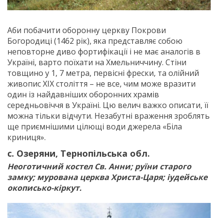
Аби побачити оборонну церкву Покрови
Богородиці (1462 рік), яка представляє собою
неповторне диво фортифікації і не має аналогів в
Україні, варто поїхати на Хмельниччину. Стіни
товщино у 1, 7 метра, первісні фрески, та олійний
живопис ХІХ століття – не все, чим може вразити
один із найдавніших оборонних храмів
середньовіччя в Україні. Цю велич важко описати, її
можна тільки відчути. Незабутні враження зроблять
ще приємнішими цілющі води джерела «Біла
криниця».
с. Озеряни, Тернопільська обл.
Неоготичний костел Св. Анни; руїни старого
замку; мурована церква Христа-Царя; іудейське
окописько-кіркут.