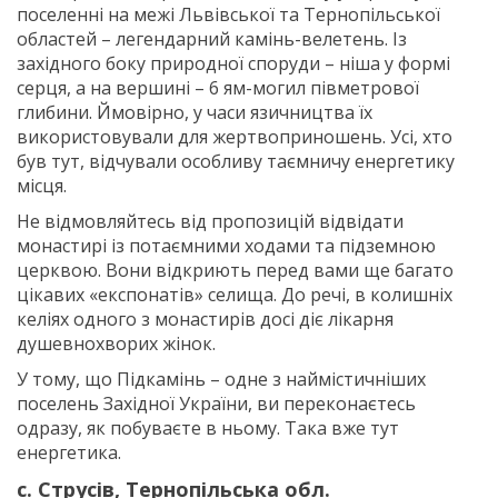
поселенні на межі Львівської та Тернопільської
областей – легендарний камінь-велетень. Із
західного боку природної споруди – ніша у формі
серця, а на вершині – 6 ям-могил півметрової
глибини. Ймовірно, у часи язичництва їх
використовували для жертвоприношень. Усі, хто
був тут, відчували особливу таємничу енергетику
місця.
Не відмовляйтесь від пропозицій відвідати
монастирі із потаємними ходами та підземною
церквою. Вони відкриють перед вами ще багато
цікавих «експонатів» селища. До речі, в колишніх
келіях одного з монастирів досі діє лікарня
душевнохворих жінок.
У тому, що Підкамінь – одне з наймістичніших
поселень Західної України, ви переконаєтесь
одразу, як побуваєте в ньому. Така вже тут
енергетика.
с. Струсів, Тернопільська обл.