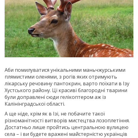
Аби помилуватися унікальними маньчжурськими
плямистими оленями, з рогів яких отримують
лікарську речовину пантокрин, варто поїхати в Ізу
Хустського району. Ці красиві благородні тварини
були доправлені сюди гелікоптером аж із
Калінінградської області.
А ще ніде, крім як в Ізі, не побачите такої
різноманітності витворів мистецтва лозоплетіння.
Достатньо лише пройтись центральною вулицею
села – і ви будете вражені майстерністю українців