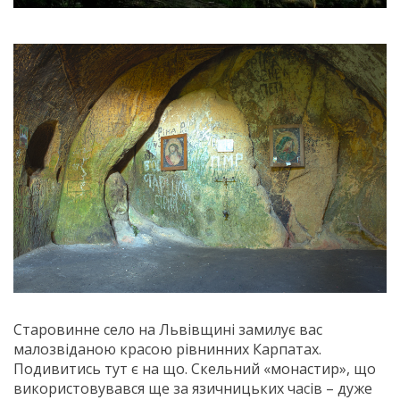
Старовинне село на Львівщині замилує вас
малозвіданою красою рівнинних Карпатах.
Подивитись тут є на що. Скельний «монастир», що
використовувався ще за язичницьких часів – дуже