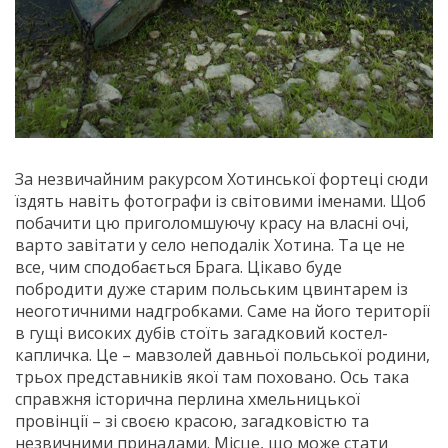
За незвичайним ракурсом Хотинської фортеці сюди
їздять навіть фотографи із світовими іменами. Щоб
побачити цю приголомшуючу красу на власні очі,
варто завітати у село неподалік Хотина. Та це не
все, чим сподобається Брага. Цікаво буде
побродити дуже старим польським цвинтарем із
неоготичними надгробками. Саме на його території
в гущі високих дубів стоїть загадковий костел-
капличка. Це – мавзолей давньої польської родини,
трьох представників якої там поховано. Ось така
справжня історична перлина хмельницької
провінції – зі своєю красою, загадковістю та
незвичними принадами. Місце, що може стати