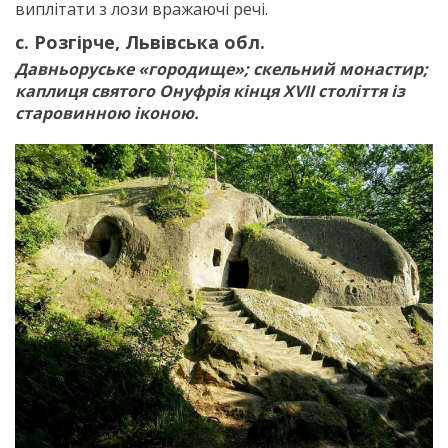
виплітати з лози вражаючі речі.
с. Розгірче, Львівська обл.
Давньоруське «городище»; скельний монастир;
каплиця святого Онуфрія кінця ХVІІ століття із
старовинною іконою.