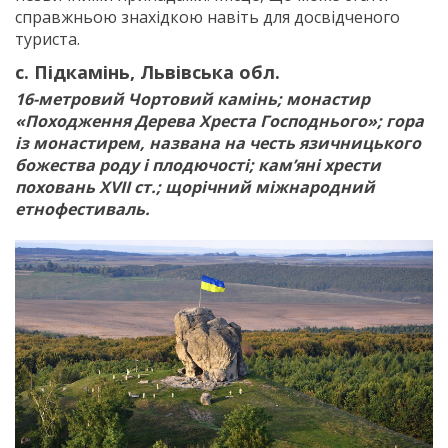
справжньою знахідкою навіть для досвідченого
туриста.
с. Підкамінь, Львівська обл.
16-метровий Чортовий камінь; монастир
«Походження Дерева Хреста Господнього»; гора
із монастирем, названа на честь язичницького
божества роду і плодючості; кам’яні хрести
поховань XVII ст.; щорічний міжнародний
етнофестиваль.