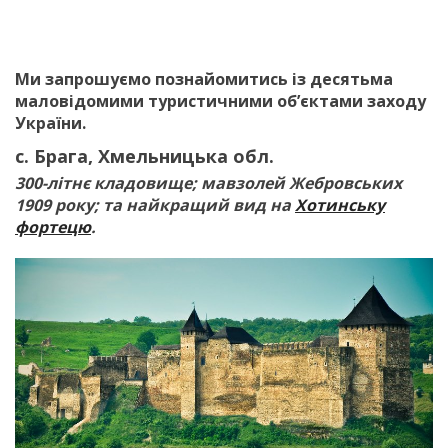
Ми запрошуємо познайомитись із десятьма
маловідомими туристичними об’єктами заходу
України.
с. Брага, Хмельницька обл.
300-літнє кладовище; мавзолей Жебровських
1909 року; та найкращий вид на
Хотинську
фортецю
.