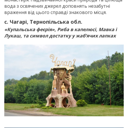
вода з освячених джерел доповнять незабутні
враження від цього справді знакового місця.
с. Чагарі, Тернопільська обл.
«Купальська феєрія», Риба в капелюсі, Мавка і
Лукаш, та символ достатку у жаб’ячих лапках