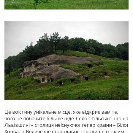
Це воістину унікальне місце, яке відкриє вам те,
чого не побачите більше ніде. Село Стільсько, що на
Львівщині – столиця неіснуючої тепер країни – Білої
Хорватії. Величезне стародавнє городище із цілим