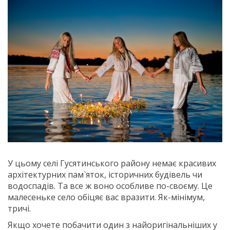
У цьому селі Гусятинського району немає красивих
архітектурних пам`яток, історичних будівель чи
водоспадів. Та все ж воно особливе по-своєму. Це
малесеньке село обіцяє вас вразити. Як-мінімум,
тричі.
Якщо хочете побачити один з найоригінальніших у