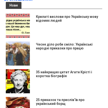
Нове
Крилаті вислови про Українську мову
відомих людей
Чесне діло роби сміло: Українські
народні приказки про працю
35 найкращих цитат Агати Крісті і
коротка біографія
25 приказок та прислів’їв про
український борщ