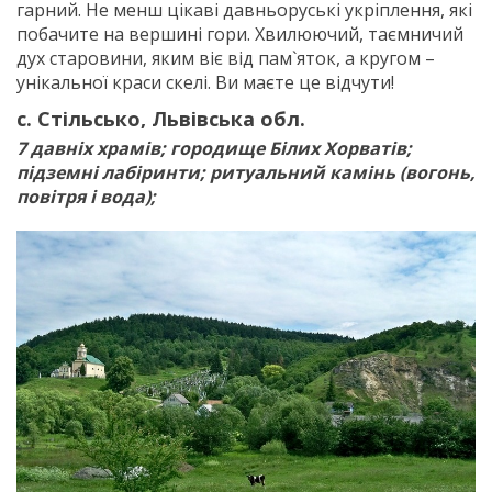
гарний. Не менш цікаві давньоруські укріплення, які
побачите на вершині гори. Хвилюючий, таємничий
дух старовини, яким віє від пам`яток, а кругом –
унікальної краси скелі. Ви маєте це відчути!
с. Стільсько, Львівська обл.
7 давніх храмів; городище Білих Хорватів;
підземні лабіринти; ритуальний камінь (вогонь,
повітря і вода);