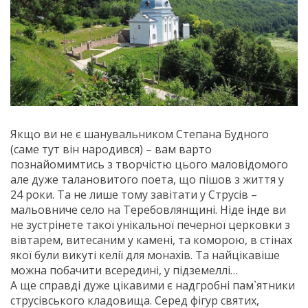
Якщо ви не є шанувальником Степана Будного
(саме тут він народився) – вам варто
познайомимтись з творчістю цього маловідомого
але дуже талановитого поета, що пішов з життя у
24 роки. Та не лише тому завітати у Струсів –
мальовниче село на Теребовлянщині. Ніде інде ви
не зустрінете такої унікальної печерної церковки з
вівтарем, витесаним у камені, та коморою, в стінах
якої були викуті келії для монахів. Та найцікавіше
можна побачити всередині, у підземеллі…
А ще справді дуже цікавими є надгробні пам`ятники
струсівського кладовища. Серед фігур святих,