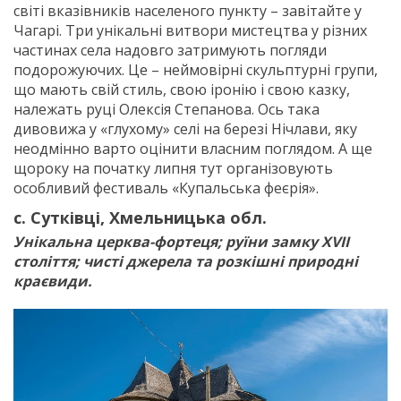
світі вказівників населеного пункту – завітайте у
Чагарі. Три унікальні витвори мистецтва у різних
частинах села надовго затримують погляди
подорожуючих. Це – неймовірні скульптурні групи,
що мають свій стиль, свою іронію і свою казку,
належать руці Олексія Степанова. Ось така
дивовижа у «глухому» селі на березі Нічлави, яку
неодмінно варто оцінити власним поглядом. А ще
щороку на початку липня тут організовують
особливий фестиваль «Купальська феєрія».
с. Сутківці, Хмельницька обл.
Унікальна церква-фортеця; руїни замку XVІІ
століття; чисті джерела та розкішні природні
краєвиди.