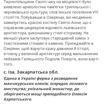
Тернопільщини. Свого часу на місцевості було
виявлено археологічні пам’ятки трипільської і
черняхівської культури, слов`янське поселення VIII
століття. Побувавши в Озерянах, ви неодмінно
замилуєтесь красою костелу Святої Анни, що є
справжнім шедевром відомого львівського
архітектора, виконаним у стилі історизму. Не
меншої уваги заслуговує стародавній замок з
товстезними стінами із каменю. Приїжджайте в
Озеряни, щоб відчути красу давнини й історії,
втілену у величній архітектурі серед мальовничих
пейзажів Галицького Поділля. Повірте, вони варті
того.
с. Іза, Закарпатська обл.
Єдина в Україні ферма з розведення
манчжурських оленів; осередок лозового
мистецтва; унікальний монастир, де
зберігаються мощі преподобного Олексія
Карпатського.