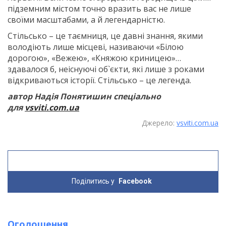
підземним містом точно вразить вас не лише
своїми масштабами, а й легендарністю.
Стільсько – це таємниця, це давні знання, якими
володіють лише місцеві, називаючи «Білою
дорогою», «Вежею», «Княжою криницею»…
здавалося б, неіснуючі об`єкти, які лише з роками
відкриваються історії. Стільсько – це легенда.
автор Надія Понятишин спеціально
для
vsviti.com.ua
Джерело:
vsviti.com.ua
Поділитись у
Facebook
Оголошення