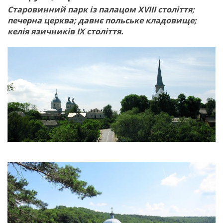
Старовинний парк із палацом XVIII століття;
печерна церква; давнє польське кладовище;
келія язичників ІX століття.