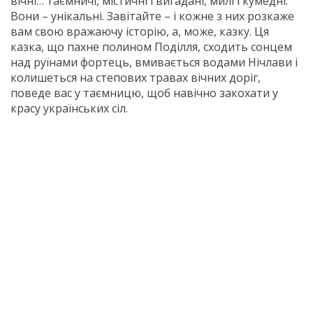
вічні… таємничі, містичні і вигадані, милі і кумедні.
Вони – унікальні. Завітайте – і кожне з них розкаже
вам свою вражаючу історію, а, може, казку. Ця
казка, що пахне полином Поділля, сходить сонцем
над руїнами фортець, вмивається водами Нічлави і
колишеться на степових травах вічних доріг,
поведе вас у таємницю, щоб навічно закохати у
красу українських сіл.