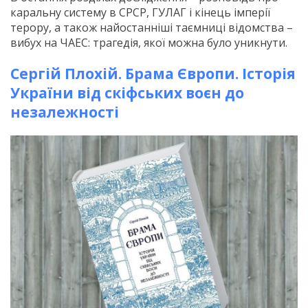
каральну систему в СРСР, ГУЛАГ і кінець імперії
терору, а також найостанніші таємниці відомства –
вибух на ЧАЕС: трагедія, якої можна було уникнути.
Сергій Плохій. Брама Європи. Історія
України від скіфських воєн до
незалежності