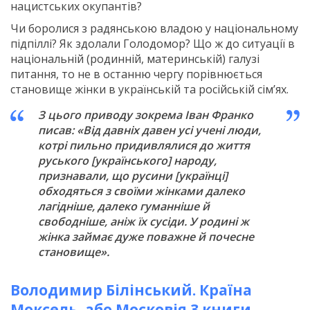
нацистських окупантів?
Чи боролися з радянською владою у національному
підпіллі? Як здолали Голодомор? Що ж до ситуації в
національній (родинній, материнській) галузі
питання, то не в останню чергу порівнюється
становище жінки в українській та російській сім’ях.
З цього приводу зокрема Іван Франко
писав: «Від давніх давен усі учені люди,
котрі пильно придивлялися до життя
руського [українського] народу,
признавали, що русини [українці]
обходяться з своїми жінками далеко
лагідніше, далеко гуманніше й
свободніше, аніж їх сусіди. У родині ж
жінка займає дуже поважне й почесне
становище».
Володимир Білінський. Країна
Моксель, або Московія 3 книги