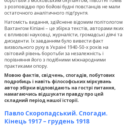
боротьби з московським окупантом, півсотні томів
з розповіддю про бойові будні повстанців не мали
остаточного аналітичного підґрунтя.
Натомість видання, здійснене відомим політологом
Вахтангом Кіпіані – це збірка текстів, авторами яких
є впливові науковці, журналісти, громадські діячі та
дисиденти. Їх завданням було вивести факт
визвольного руху в Україні 1940-50-х років на
світовий рівень боротьби за незалежність і
порівняння його з подібними міжнародними
практиками опору.
Мовою фактів, свідчень, спогадів, побутових
подробиць і навіть філософських міркувань
автор збірки відповідають на гострі питання,
намагаючись відшукати правду про цей
складний період нашої історії.
Павло Скоропадський. Спогади.
Кінець 1917 – грудень 1918