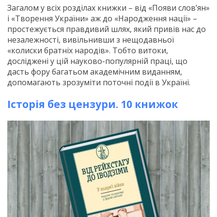
Загалом у всіх розділах книжки – від «Появи слов’ян»
і «Творення України» аж до «Народження нації» –
простежується правдивий шлях, який привів нас до
незалежності, вивільнивши з нещодавньої
«колиски братніх народів». Тобто витоки,
досліджені у цій науково-популярній праці, що
дасть фору багатьом академічним виданням,
допомагають зрозуміти поточні події в Україні.
Історія без цензури. 10 книжок