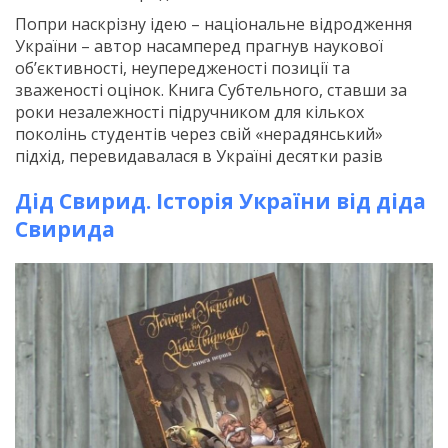
Попри наскрізну ідею – національне відродження
України – автор насамперед прагнув наукової
об’єктивності, неупередженості позиції та
зваженості оцінок. Книга Субтельного, ставши за
роки незалежності підручником для кількох
поколінь студентів через свій «нерадянський»
підхід, перевидавалася в Україні десятки разів
Дід Свирид. Історія України від діда
Свирида