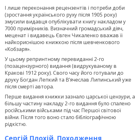
І лише переконання рецензентів і потреби доби
(зростання українського руху після 1905 року)
змусили видавця опублікувати книгу накладом у
7000 примірників. Визначний громадський діяч,
меценат і видавець Євген Чикаленко вважав її
найкориснішою книжкою після шевченкового
«Кобзаря».
У цьому репринтному перевиданні 2-го
(позацензурного) видання (видрукуваному в
Кракові 1912 року). Свого часу його готували до
друку Богдан Лепкий та В’ячеслав Липинський уже
після смерті автора.
Перше видання книжки зазнало царської цензури, а
більшу частину накладу 2-го видання було спалено
російськими військами під час Першої світової
війни. Після того воно стало бібліографічною
рідкістю.
Сергій Плохій. Походження