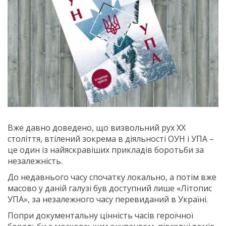
Вже давно доведено, що визвольний рух XX
століття, втілений зокрема в діяльності ОУН і УПА –
це один із найяскравіших прикладів боротьби за
незалежність.
До недавнього часу спочатку локально, а потім вже
масово у даній галузі був доступний лише «Літопис
УПА», за незалежного часу перевиданий в Україні.
Попри документальну цінність часів героїчної