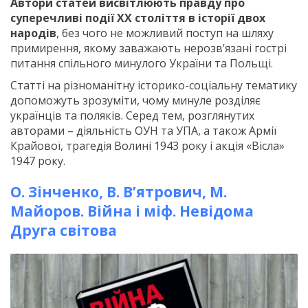
Автори статей висвітлюють правду про
суперечливі події XX століття в історії двох
народів
, без чого не можливий поступ на шляху
примирення, якому заважають нерозв’язані гострі
питання спільного минулого України та Польщі.
Статті на різноманітну історико-соціальну тематику
допоможуть зрозуміти, чому минуле розділяє
українців та поляків. Серед тем, розглянутих
авторами – діяльність ОУН та УПА, а також Армії
Крайової, трагедія Волині 1943 року і акція «Вісла»
1947 року.
О. Зінченко, В. В’ятрович, М.
Майоров. Війна і міф. Невідома
Друга світова