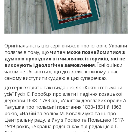
Оригінальність цієї серії книжок про історію України
полягає в тому, що
читач може познайомитися з
думкою провідних вітчизняних істориків, які не
виконують ідеологічне замовлення
. Їхні оцінки
часом не збігаються, що дозволяє кожному з нас
самому виступити суддею в цих суперечках.
До серії входять такі видання, як «Князі і гетьмани
усієї Русі» С. Горобця про злети і падіння козацької
держави 1648–1783 рр., «У кігтях двоглавих орлів» А.
Галушка про польські повстання 1830-1831 й 1863
років, «На бій за волю» М. Ковальчука та ін. про
Центральну раду, війну з Росією та Польщею 1917-
1919 років, «Україна радянська» під редакцією Г.