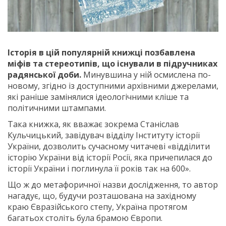
Історія в цій популярній книжці позбавлена
міфів та стереотипів, що існували в підручниках
радянської доби.
Минувшина у ній осмислена по-
новому, згідно із доступними архівними джерелами,
які раніше замінялися ідеологічними кліше та
політичними штампами.
Така книжка, як вважає зокрема Станіслав
Кульчицький, завідувач відділу Інституту історії
України, дозволить сучасному читачеві «відділити
історію України від історії Росії, яка причепилася до
історії України і поглинула її років так на 600».
Що ж до метафоричної назви дослідження, то автор
нагадує, що, будучи розташована на західному
краю Євразійського степу, Україна протягом
багатьох століть була брамою Європи.