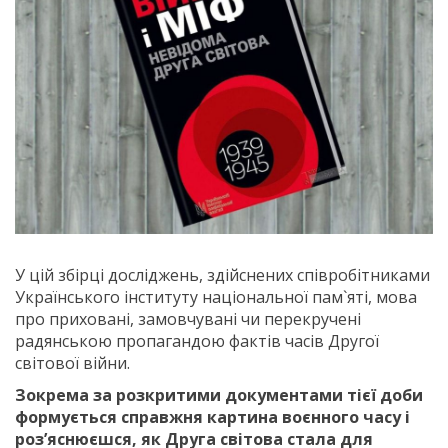
У цій збірці досліджень, здійснених співробітниками
Українського інституту національної пам`яті, мова
про приховані, замовчувані чи перекручені
радянською пропагандою фактів часів Другої
світової війни.
Зокрема за розкритими документами тієї доби
формується справжня картина воєнного часу і
роз’яснюєшся, як Друга світова стала для