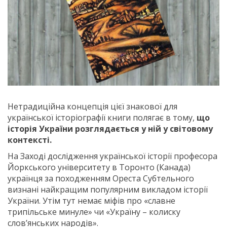
Нетрадиційна концепція цієї знакової для
української історіографії книги полягає в тому,
що
історія України розглядається у ній у світовому
контексті.
На Заході дослідження української історії професора
Йоркського університету в Торонто (Канада)
українця за походженням Ореста Субтельного
визнані найкращим популярним викладом історії
України. Утім тут немає міфів про «славне
трипільське минуле» чи «Україну – колиску
слов’янських народів».