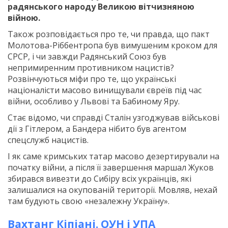
радянського народу Великою вітчизняною
війною.
Також розповідається про те, чи правда, що пакт
Молотова-Ріббентропа був вимушеним кроком для
СРСР, і чи завжди Радянський Союз був
непримиренним противником нацистів?
Розвінчуються міфи про те, що українські
націоналісти масово винищували євреїв під час
війни, особливо у Львові та Бабиному Яру.
Стає відомо, чи справді Сталін узгоджував військові
дії з Гітлером, а Бандера нібито був агентом
спецслужб нацистів.
І як саме кримських татар масово дезертирували на
початку війни, а після її завершення маршал Жуков
збирався вивезти до Сибіру всіх українців, які
залишалися на окупованій території. Мовляв, нехай
там будують свою «незалежну Україну».
Вахтанг Кіпіані. ОУН і УПА