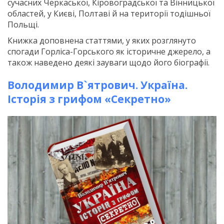
сучасних Черкаської, Кіровоградської та Вінницької
областей, у Києві, Полтаві й на території тодішньої
Польщі.
Книжка доповнена статтями, у яких розглянуто
спогади Горліса-Горського як історичне джерело, а
також наведено деякі зауваги щодо його біографії.
Володимир В`ятрович. Україна.
Історія з грифом «Секретно»