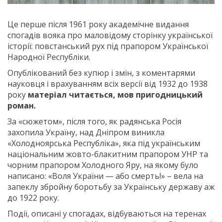
Це перше після 1961 року академічне видання
спогадів вояка про маловідому сторінку української
історії: повстанський рух під прапором Української
Народної Республіки.
Опублікований без купюр і змін, з коментарями
науковця і врахуванням всіх версії від 1932 до 1938
року
матеріал читається, мов пригодницький
роман.
За «сюжетом», після того, як радянська Росія
захопила Україну, над Дніпром виникла
«Холодноярська Республіка», яка під українським
національним жовто-блакитним прапором УНР та
чорним прапором Холодного Яру, на якому було
написано: «Воля України — або смерть!» – вела на
запеклу збройну боротьбу за Українську державу аж
до 1922 року.
Події, описані у спогадах, відбуваються на теренах