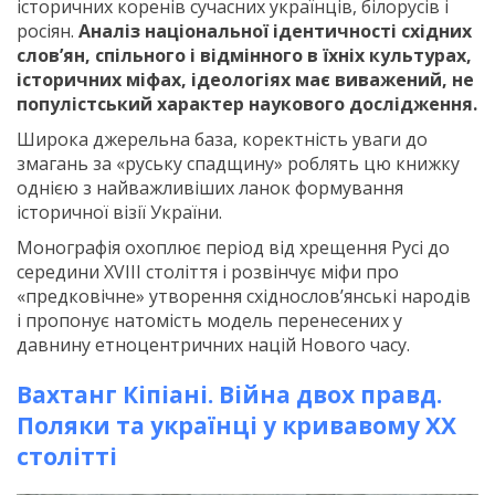
історичних коренів сучасних українців, білорусів і
росіян.
Аналіз національної ідентичності східних
слов’ян, спільного і відмінного в їхніх культурах,
історичних міфах, ідеологіях має виважений, не
популістський характер наукового дослідження.
Широка джерельна база, коректність уваги до
змагань за «руську спадщину» роблять цю книжку
однією з найважливіших ланок формування
історичної візії України.
Монографія охоплює період від хрещення Русі до
середини XVIII століття і розвінчує міфи про
«предковічне» утворення східнослов’янські народів
і пропонує натомість модель перенесених у
давнину етноцентричних націй Нового часу.
Вахтанг Кіпіані. Війна двох правд.
Поляки та українці у кривавому ХХ
столітті