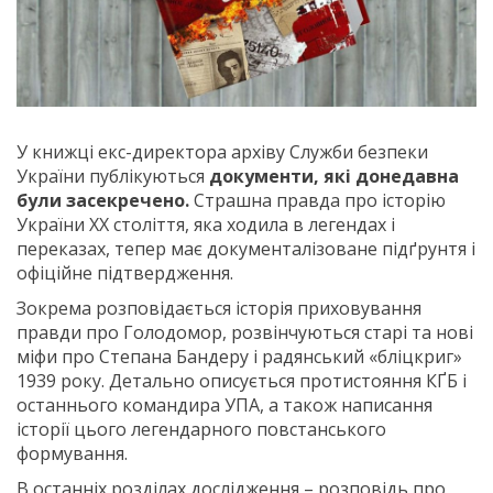
У книжці екс-директора архіву Служби безпеки
України публікуються
документи, які донедавна
були засекречено.
Страшна правда про історію
України ХХ століття, яка ходила в легендах і
переказах, тепер має документалізоване підґрунтя і
офіційне підтвердження.
Зокрема розповідається історія приховування
правди про Голодомор, розвінчуються старі та нові
міфи про Степана Бандеру і радянський «бліцкриг»
1939 року. Детально описується протистояння КҐБ і
останнього командира УПА, а також написання
історії цього легендарного повстанського
формування.
В останніх розділах дослідження – розповідь про