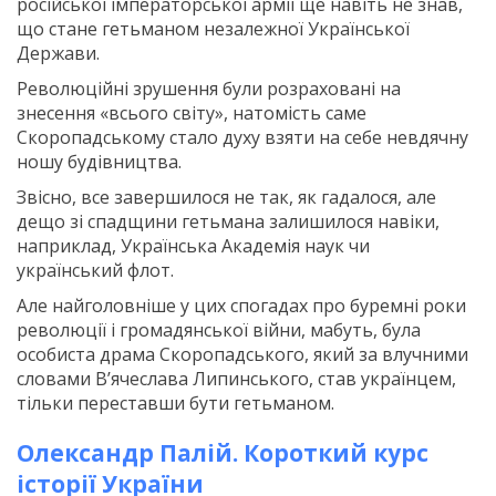
російської імператорської армії ще навіть не знав,
що стане гетьманом незалежної Української
Держави.
Революційні зрушення були розраховані на
знесення «всього світу», натомість саме
Скоропадському стало духу взяти на себе невдячну
ношу будівництва.
Звісно, все завершилося не так, як гадалося, але
дещо зі спадщини гетьмана залишилося навіки,
наприклад, Українська Академія наук чи
український флот.
Але найголовніше у цих спогадах про буремні роки
революції і громадянської війни, мабуть, була
особиста драма Скоропадського, який за влучними
словами В’ячеслава Липинського, став українцем,
тільки переставши бути гетьманом.
Олександр Палій. Короткий курс
історії України