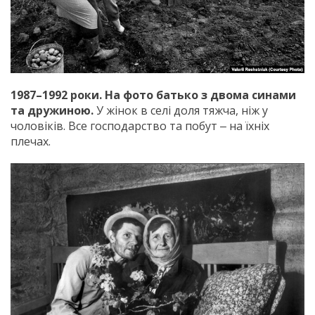
1987–1992 роки. На фото батько з двома синами
та дружиною.
У жінок в селі доля тяжча, ніж у
чоловіків. Все господарство та побут ‒ на їхніх
плечах.