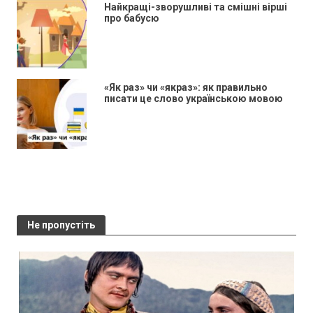
Найкращі-зворушливі та смішні вірші
про бабусю
«Як раз» чи «якраз»: як правильно
писати це слово українською мовою
Не пропустіть