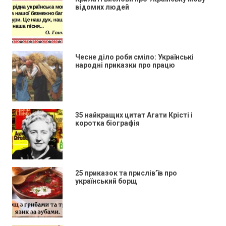
відомих людей
Чесне діло роби сміло: Українські
народні приказки про працю
35 найкращих цитат Агати Крісті і
коротка біографія
25 приказок та прислів’їв про
український борщ