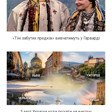
«Тіні забутих предків» вивчатимуть у Гарварді
5 міст України куди поїхати на вихідні