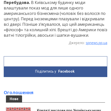
Перебудова.
В Київському будинку моди
влаштували показ мод для лише одного
американського бізнесмена (чоловік без волосся по
центру). Перед іноземцями плазували і відкривали
всі двері. Пізніше з’ясувалося, що цей американець
«філософ» та колишній хіпі. Врешті до Америки повіз
ватні тілогрійки, авоськи і шапки-вушанки.
Джерело:
spnews.pp.ua
Поділитись у
Facebook
Оголошення
Нове
Крилаті вислови про Українську мову