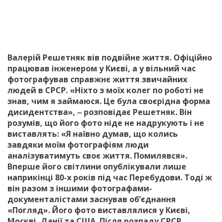
Валерій Решетняк вів подвійне життя. Офіційно
працював інженером у Києві, а у вільний час
фотографував справжнє життя звичайних
людей в СРСР. «Ніхто з моїх колег по роботі не
знав, чим я займаюся. Це була своєрідна форма
дисидентства», ‒ розповідає Решетняк. Він
розумів, що його фото ніде не надрукують і не
виставлять: «Я наївно думав, що колись
завдяки моїм фотографіям люди
аналізуватимуть своє життя. Помилявся».
Вперше його світлини опублікували лише
наприкінці 80-х років під час Перебудови. Тоді ж
він разом з іншими фотографами-
документалістами заснував об’єднання
«Погляд». Його фото виставлялися у Києві,
Москві, Данії та США. Після розпаду СРСР