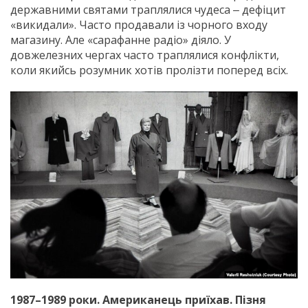
державними святами траплялися чудеса ‒ дефіцит
«викидали». Часто продавали із чорного входу
магазину. Але «сарафанне радіо» діяло. У
довжелезних чергах часто траплялися конфлікти,
коли якийсь розумник хотів пролізти поперед всіх.
1987–1989 роки. Американець приїхав. Пізня