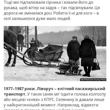
Тоді ми підпалювали сірника і ховали його до
рукава, щоб вітер на задув ‒ так підсвічували. Ця
дорога не змінилася досі. Робити її ні для кого ‒ в
селі залишилося дуже мало людей.
1977–1987 роки. Ліворуч ‒ елітний пасажирський
транспорт.
У таких санях міг їздити голова колгоспу
або місцеві «князі» з КПРС. Селянину їх давали лише
у найкритичніший момент. Наприклад, відвезти