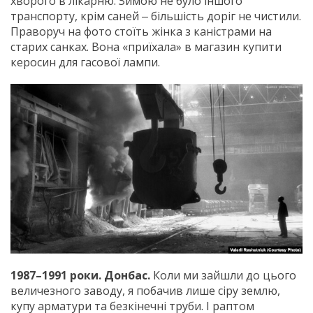
хворого в лікарню. Зимою не було іншого
транспорту, крім саней ‒ більшість доріг не чистили.
Праворуч на фото стоїть жінка з каністрами на
старих санках. Вона «приїхала» в магазин купити
керосин для гасової лампи.
1987–1991 роки. Донбас.
Коли ми зайшли до цього
величезного заводу, я побачив лише сіру землю,
купу арматури та безкінечні труби. І раптом