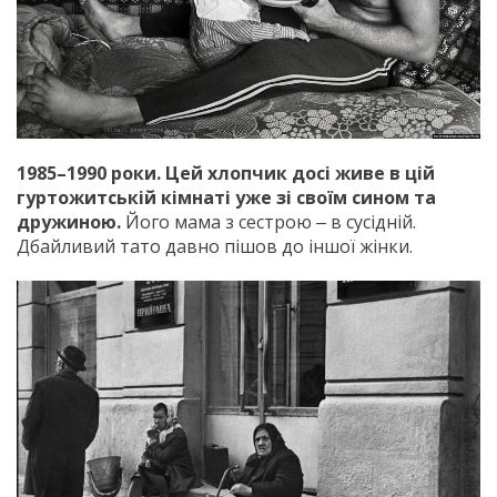
1985–1990 роки. Цей хлопчик досі живе в цій
гуртожитській кімнаті у
же зі своїм сином та
дружиною.
Його мама з сестрою ‒ в сусідній.
Дбайливий тато давно пішов до іншої жінки.