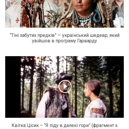
“Тіні забутих предків” — український шедевр, який
увійшов в програму Гарварду
Квітка Цісик – “Я піду в далекі гори” (фрагмент з