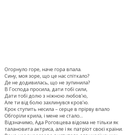
Огорнуло горе, наче гора впала.
Сину, моя зоре, що це нас спіткало?
Де не додивилась, що не зупинила?
В Господа просила, дати тобі сили,
Дати тобі долю з ніжною любов’ю,
Але ти від болю захлинувся кров’ю.
Крок ступить несила – серце в прірву впало
Обгоріли крила, і мене не стало…
Відзначимо, Ада Роговцева відома не тільки як
талановита актриса, але і як патріот своєї країни.