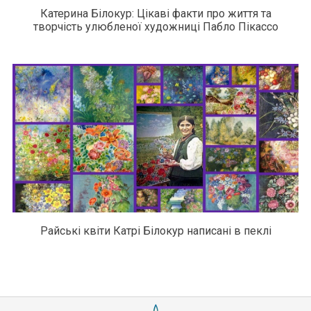
Катерина Білокур: Цікаві факти про життя та
творчість улюбленої художниці Пабло Пікассо
Райські квіти Катрі Білокур написані в пеклі