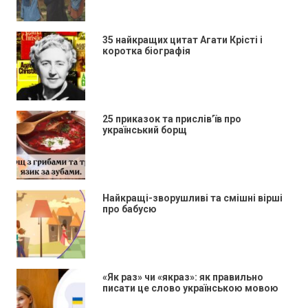
35 найкращих цитат Агати Крісті і
коротка біографія
25 приказок та прислів’їв про
український борщ
Найкращі-зворушливі та смішні вірші
про бабусю
«Як раз» чи «якраз»: як правильно
писати це слово українською мовою