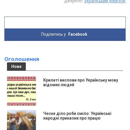
Джерело:
Український Фейсбук
Поділитись у
Facebook
Оголошення
Нове
Крилаті вислови про Українську мову
відомих людей
Чесне діло роби сміло: Українські
народні приказки про працю