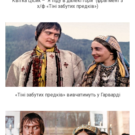
Квітка Цісик – “Я піду в далекі гори” (фрагмент з
х/ф «Тіні забутих предків»)
«Тіні забутих предків» вивчатимуть у Гарварді