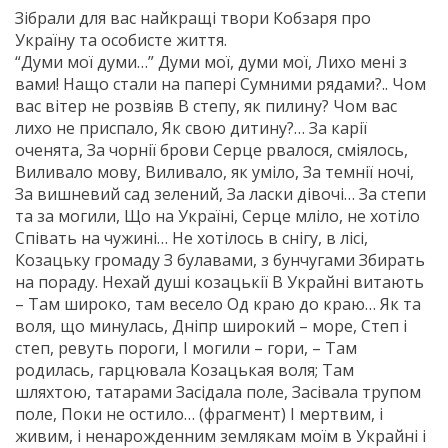
Зібрали для вас найкращі твори Кобзаря про
Україну та особисте життя.
“Думи мої думи…” Думи мої, думи мої, Лихо мені з
вами! Нащо стали на папері Сумними рядами?.. Чом
вас вітер не розвіяв В степу, як пилину? Чом вас
лихо не приспало, Як свою дитину?… За карії
оченята, За чорнії брови Серце рвалося, сміялось,
Виливало мову, Виливало, як уміло, За темнії ночі,
За вишневий сад зелений, За ласки дівочі… За степи
та за могили, Що на Україні, Серце мліло, не хотіло
Співать на чужині… Не хотілось в снігу, в лісі,
Козацьку громаду З булавами, з бунчугами Збирать
на пораду. Нехай душі козацькії В Украйні витають
– Там широко, там весело Од краю до краю… Як та
воля, що минулась, Дніпр широкий – море, Степ і
степ, ревуть пороги, І могили – гори, – Там
родилась, гарцювала Козацькая воля; Там
шляхтою, татарами Засідала поле, Засівала трупом
поле, Поки не остило… (фрагмент) І мертвим, і
живим, і ненарожденним землякам моїм в Украйні і