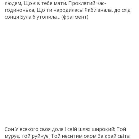
людям, Що є в тебе мати. Проклятий час-
годинонька, Що ти народилась! Якби знала, до схід
сонця Була б утопила… (фрагмент)
Сон У всякого своя доля І свій шлях широкий: Той
мурує, той руйнує, Той неситим оком За край світа