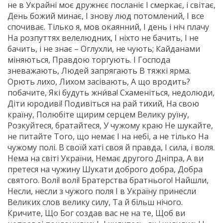
не в Украйні моє дружнєє посланіє І смеркає, і світає,
День божий минає, І знову люд потомлений, І все
спочиває. Тілько я, мов окаянний, І день і ніч плачу
На розпуттях велелюдних, І ніхто не бачить, І не
бачить, і не знає – Оглухли, не чують; Кайданами
міняються, Правдою торгують. І Господа
зневажають, Людей запрягають В тяжкі ярма.
Орють лихо, Лихом засівають, А що вродить?
побачите, Які будуть жни́ва! Схаменіться, недолюди,
Діти юродиві! Подивіться на рай тихий, На свою
країну, Полюбіте щирим серцем Велику руїну,
Розкуйтеся, братайтеся, У чужому краю Не шукайте,
не питайте Того, що немає І на небі, а не тілько На
чужому полі. В своїй хаті своя й правда, І сила, і воля.
Нема на світі України, Немає другого Дніпра, А ви
претеся на чужину Шукати доброго добра, Добра
святого. Волі! волі! Братерства братнього! Найшли,
Несли, несли з чужого поля І в Україну принесли
Великих слов велику силу, Та й більш нічого.
Кричите, Що Бог создав вас не на те, Щоб ви