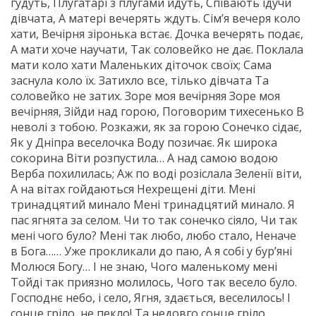
гудуть, Плугатарі з плугами йдуть, Співають ідучи
дівчата, А матері вечерять ждуть. Сім’я вечеря коло
хати, Вечірня зіронька встає. Дочка вечерять подає,
А мати хоче научати, Так соловейко не дає. Поклала
мати коло хати Маленьких діточок своїх; Сама
заснула коло їх. Затихло все, тілько дівчата Та
соловейко не затих. Зоре моя вечірняя Зоре моя
вечірняя, Зійди над горою, Поговорим тихесенько В
неволі з тобою. Розкажи, як за горою Сонечко сідає,
Як у Дніпра веселочка Воду позичає. Як широка
сокорина Віти розпустила… А над самою водою
Верба похилилась; Аж по воді розіслала Зеленії віти,
А на вітах гойдаються Нехрещені діти. Мені
тринадцятий минало Мені тринадцятий минало. Я
пас ягнята за селом. Чи то так сонечко сіяло, Чи так
мені чого було? Мені так любо, любо стало, Неначе
в Бога…… Уже прокликали до паю, А я собі у бур’яні
Молюся Богу… І не знаю, Чого маленькому мені
Тойді так приязно молилось, Чого так весело було.
Господнє небо, і село, Ягня, здається, веселилось! І
сонце гріло, не пекло! Та недовго сонце гріло,