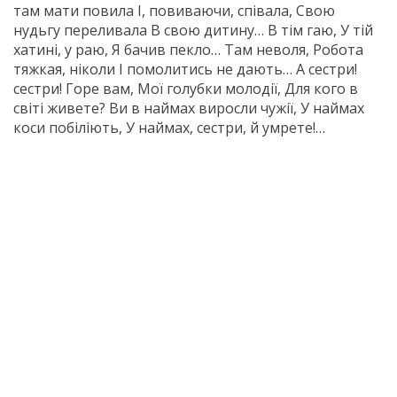
там мати повила І, повиваючи, співала, Свою
нудьгу переливала В свою дитину… В тім гаю, У тій
хатині, у раю, Я бачив пекло… Там неволя, Робота
тяжкая, ніколи І помолитись не дають… А сестри!
сестри! Горе вам, Мої голубки молодії, Для кого в
світі живете? Ви в наймах виросли чужії, У наймах
коси побіліють, У наймах, сестри, й умрете!…