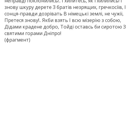
неправді поклонились!.. І хилитесь, як і хилились! І
знову шкуру дерете З братів незрящих, гречкосіїв, І
сонця-правди дозрівать В німецькі землі, не чужії,
Претеся знову!.. Якби взять І всю мізерію з собою,
Дідами крадене добро, Тойді оставсь би сиротою З
святими горами Дніпро!
(фрагмент)