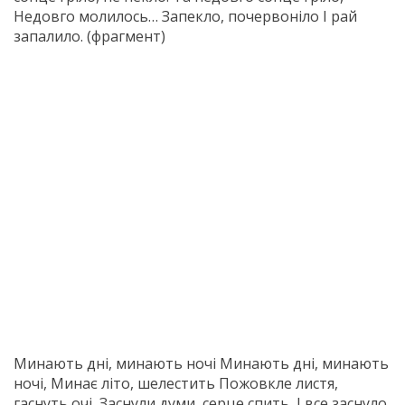
Недовго молилось… Запекло, почервоніло І рай
запалило. (фрагмент)
Минають дні, минають ночі Минають дні, минають
ночі, Минає літо, шелестить Пожовкле листя,
гаснуть очі, Заснули думи, серце спить, І все заснуло,