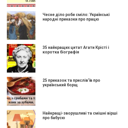
Чесне діло роби сміло: Українські
народні приказки про працю
35 найкращих цитат Агати Крісті і
коротка біографія
25 приказок та прислів’їв про
український борщ
Найкращі-зворушливі та смішні вірші
про бабусю