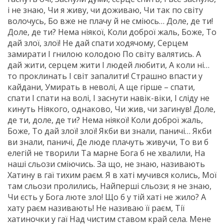
і не знаю, Чи я живу, чи доживаю, Чи так по світу
волочусь, Бо вже не плачу й не сміюсь… Доле, де ти!
Доле, де ти? Нема ніякої, Коли доброї жаль, Боже, То
дай злої, злої! Не дай спати ходячому, Серцем
замирати І гнилою колодою По світу валятись. А
дай жити, серцем жити І людей любити, А коли ні…
то проклинать І світ запалити! Страшно впасти у
кайдани, Умирать в неволі, А ще гірше – спати,
спати І спати на волі, І заснути навік-віки, І сліду не
кинуть Ніякого, однаково, Чи жив, чи загинув! Доле,
де ти, доле, де ти? Нема ніякої! Коли доброї жаль,
Боже, То дай злої! злої! Якби ви знали, паничі… Якби
ви знали, паничі, Де люде плачуть живучи, То ви б
елегій не творили Та марне Бога б не хвалили, На
наші сльози сміючись. За що, не знаю, називають
Хатину в гаї тихим раєм. Я в хаті мучився колись, Мої
там сльози пролились, Найперші сльози; я не знаю,
Чи єсть у Бога люте зло! Що б у тій хаті не жило? А
хату раєм називають! Не називаю її раєм, Тії
хатиночки у гаї Над чистим ставом край села. Мене