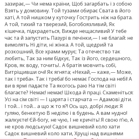
зазирає,— Чи нема країни, Щоб загарбать і з собою
Взять у домовину. Той тузами обирає Свата в його
хаті, А той нишком у куточку Гострить ніж на брата.
А той, тихий та тверезий, Богобоязливий, Як
кішечка, підкрадеться, Вижде нещасливий У тебе
час та й запустить Пазурі в печінки,— І не благай: не
вимолять Ні діти, ні жінка. А той, щедрий та
розкошний, Все храми мурує; Та отечество так
любить, Так за ним бідкує, Так із його, сердешного,
Кров, як воду, точить!.. А братія мовчить собі,
Витріщивши очі! Як ягнята; «Нехай,— каже,— Може,
так і треба». Так і треба! бо немає Господа на небі! А
ви в ярмі падаєте Та якогось раю На тім світі
благаєте? Немає! немає! Шкода й праці. Схаменіться:
Усі на сім світі — І царята і старчата — Адамові діти.
І той… і той… а що ж то я?! Ось що, добрі люди: Я
гуляю, бенкетую В неділю і в будень. А вам нудно!
жалкуєте! Єй-богу, не чую, І не кричіть! Я свою п’ю, А
не кров людськую! Садок вишневий коло хати
Садок вишневий коло хати, Хрущі над вишнями