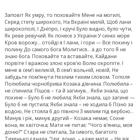
Заповіт Як умру, то поховайте Мене на могилі,
Серед степу широкого, На Вкраїні милій, Щоб лани
широкополі, І Дніпро, і кручі Було видно, було чути,
Як реве ревучий. Як понесе з України У синєє море
Кров ворожу… отойді я І лани, і гори — Все покину і
полину До самого бога Молитися… а до того Я не
знаю бога. Поховайте та вставайте, Кайдани
порвіте І вражою злою кров’ю Волю окропіте. І
мене в сем’ї великій, В сем’ї вольній, новій, Не
забудьте пом’янути Незлим тихим словом. Тополя
Полюбила чорнобрива Козака дівчина. Полюбила –
не спинила: Пішов – та й загинув… Якби знала, що
покине – Було б не любила; Якби знала, що загине —
Було б не пустила; Якби знала – не ходила б Пізно за
водою, Не стояла б до півночі З милим під вербою…
Минув і рік, минув другий – Козака немає; Сохне
вона, як квіточка; Мати не питає: “Чого в’янеш, моя
доню?” Стара не спитала, За сивого, багатого
Тихенько єднала. “Іди, доню, – каже мати, – Не вік