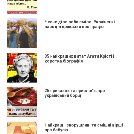
Чесне діло роби сміло: Українські
народні приказки про працю
35 найкращих цитат Агати Крісті і
коротка біографія
25 приказок та прислів’їв про
український борщ
Найкращі-зворушливі та смішні вірші
про бабусю