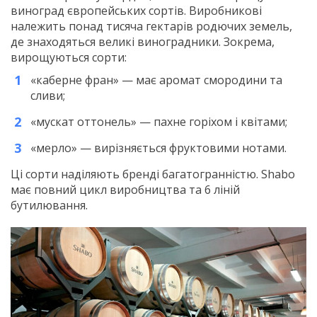
виноград європейських сортів. Виробникові
належить понад тисяча гектарів родючих земель,
де знаходяться великі виноградники. Зокрема,
вирощуються сорти:
«каберне фран» — має аромат смородини та
сливи;
«мускат оттонель» — пахне горіхом і квітами;
«мерло» — вирізняється фруктовими нотами.
Ці сорти наділяють бренді багатогранністю. Shabo
має повний цикл виробництва та 6 ліній
бутилювання.