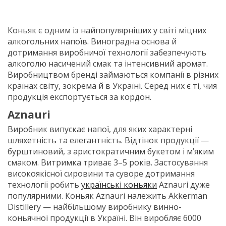
Коньяк є одним із найпопулярніших у світі міцних
алкогольних напоїв. Виноградна основа й
дотримання виробничої технології забезпечують
алкоголю насичений смак та інтенсивний аромат.
Виробництвом бренді займаються компанії в різних
країнах світу, зокрема й в Україні. Серед них є ті, чия
продукція експортується за кордон.
Aznauri
Виробник випускає напої, для яких характерні
шляхетність та елегантність. Відтінок продукції —
бурштиновий, з аристократичним букетом і м’яким
смаком. Витримка триває 3–5 років. Застосування
високоякісної сировини та суворе дотримання
технології робить
українські коньяки
Aznauri дуже
популярними. Коньяк Aznauri належить Akkerman
Distillery — найбільшому виробнику винно-
коньячної продукції в Україні. Він виробляє 6000