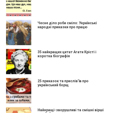
Чесне діло роби сміло: Українські
народні приказки про працю
35 найкращих цитат Агати Крісті і
коротка біографія
25 приказок та прислів’їв про
український борщ
Найкращі-зворушливі та смішні вірші