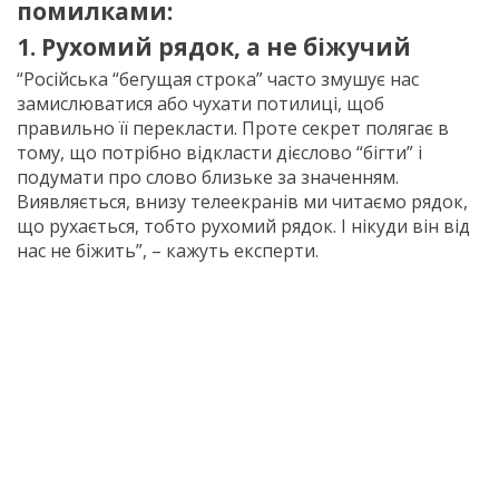
помилками:
1. Рухомий рядок, а не біжучий
“Російська “бегущая строка” часто змушує нас
замислюватися або чухати потилиці, щоб
правильно її перекласти. Проте секрет полягає в
тому, що потрібно відкласти дієслово “бігти” і
подумати про слово близьке за значенням.
Виявляється, внизу телеекранів ми читаємо рядок,
що рухається, тобто рухомий рядок. І нікуди він від
нас не біжить”, – кажуть експерти.