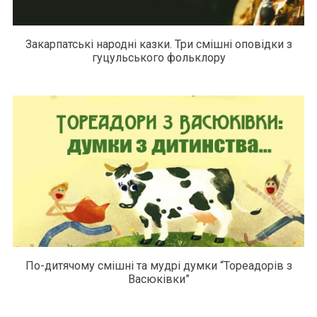
Закарпатські народні казки. Три смішні оповідки з
гуцульського фольклору
По-дитячому смішні та мудрі думки “Тореадорів з
Васюківки”