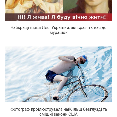
Найкращі вірші Лесі Українки, які вразять вас до
мурашок
Фотограф проілюструвала найбільш безглузді та
смішні закони США