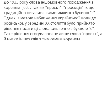
До 1933 року слова іншомовного походження з
коренем -ject-, такі як “проєкт”, “проєкція” тощо,
традиційно писалися і вимовлялися з буквою “є”.
Однак, з метою наближення української мови до
російської, у середині ХХ століття було прийнято
рішення писати ці слова виключно з буквою “е”.
Таке рішення стосувалося не лише слова “проект”, а
й низки інших слів з тим самим коренем.