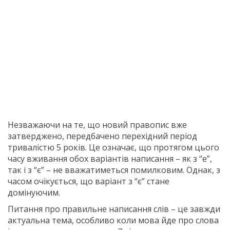
Незважаючи на те, що новий правопис вже
затверджено, передбачено перехідний період
тривалістю 5 років. Це означає, що протягом цього
часу вживання обох варіантів написання – як з “е”,
так і з “є” – не вважатиметься помилковим. Однак, з
часом очікується, що варіант з “є” стане
домінуючим.
Питання про правильне написання слів – це завжди
актуальна тема, особливо коли мова йде про слова