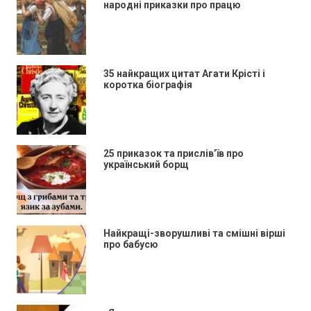
народні приказки про працю
35 найкращих цитат Агати Крісті і
коротка біографія
25 приказок та прислів’їв про
український борщ
Найкращі-зворушливі та смішні вірші
про бабусю