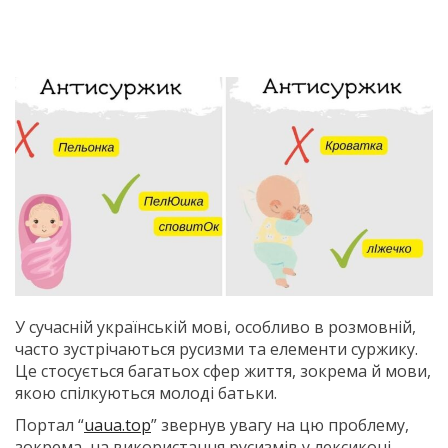
У сучасній українській мові, особливо в розмовній,
часто зустрічаються русизми та елементи суржику.
Це стосується багатьох сфер життя, зокрема й мови,
якою спілкуються молоді батьки.
Портал “
uaua.top
” звернув увагу на цю проблему,
зокрема, на використання русизмів у лексиконі