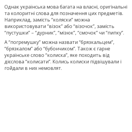
Однак українська мова багата на власні, оригінальні
та колоритні слова для позначення цих предметів.
Наприклад, замість “коляски” можна
використовувати “візок” або “візочок”, замість
“пустушки” – “дурник”, “мізюк”, “смочок” чи “пипку”.
А “погремушку” можна назвати “брязкальцем”,
“брязкалом” або “бубончиком”. Також є гарне
українське слово “колиска”, яке походить від
дієслова “колисати”. Колись колиски підвішували і
гойдали в них немовлят.