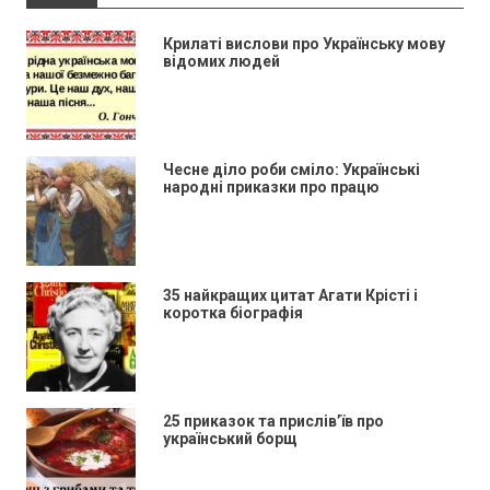
Крилаті вислови про Українську мову
відомих людей
Чесне діло роби сміло: Українські
народні приказки про працю
35 найкращих цитат Агати Крісті і
коротка біографія
25 приказок та прислів’їв про
український борщ