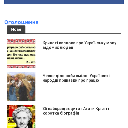
Оголошення
Нове
Крилаті вислови про Українську мову
відомих людей
Чесне діло роби сміло: Українські
народні приказки про працю
35 найкращих цитат Агати Крісті і
коротка біографія