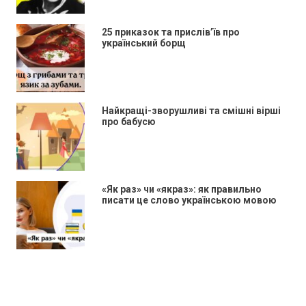
25 приказок та прислів’їв про
український борщ
Найкращі-зворушливі та смішні вірші
про бабусю
«Як раз» чи «якраз»: як правильно
писати це слово українською мовою