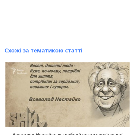
Схожі за тематикою статті
Всеволод Нестайко – «добрий янгол української