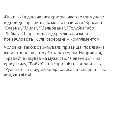
Жінки, які відзначалися красою, часто отримували
відповідні прізвища. Їх могли називати “Красива”,
“Славна”, “Мила”, “Мальована”, “Голубка” або
“Лебідь”. Ці прізвища підкреслювали їхню
привабливість і були своєрідним компліментом.
Чоловіки також отримували прізвища, пов’язані з
їхньою зовнішністю або характером. Наприклад,
“Бравий” вказував на мужність, “Левенець” – на
красу і силу, “Бойко” – на спритність і вправність,
“Руденко” – на рудий колір волосся, а “Селепій” – на
ясні, світлі очі.