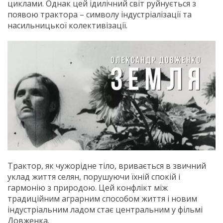
циклами. Однак цей ідилічний світ руйнується з
появою трактора – символу індустріалізації та
насильницької колективізації.
Трактор, як чужорідне тіло, вривається в звичний
уклад життя селян, порушуючи їхній спокій і
гармонію з природою. Цей конфлікт між
традиційним аграрним способом життя і новим
індустріальним ладом стає центральним у фільмі
Довженка.