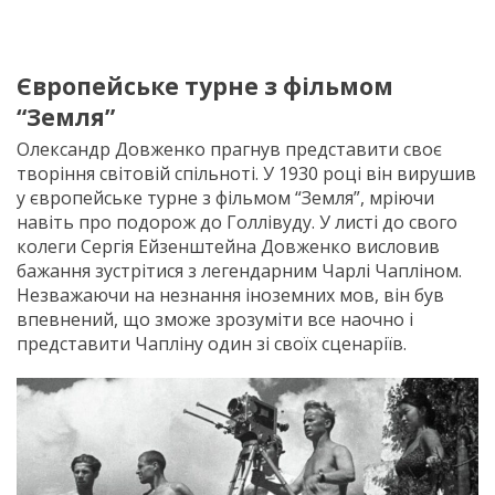
Європейське турне з фільмом
“Земля”
Олександр Довженко прагнув представити своє
творіння світовій спільноті. У 1930 році він вирушив
у європейське турне з фільмом “Земля”, мріючи
навіть про подорож до Голлівуду. У листі до свого
колеги Сергія Ейзенштейна Довженко висловив
бажання зустрітися з легендарним Чарлі Чапліном.
Незважаючи на незнання іноземних мов, він був
впевнений, що зможе зрозуміти все наочно і
представити Чапліну один зі своїх сценаріїв.