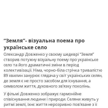
“Земля”- візуальна поема про
українське село
Олександр Довженко у своєму шедеврі “Земля”
створив потужну візуальну поему про українське
село та його драматичні зміни в період
колективізації. Німа, чорно-біла стрічка тривалістю
89 хвилин занурює глядача у світ українських селян,
де земля є не просто засобом для існування, а
символом життя, духовного зв’язку поколінь.
У фільмі Довженко зображує гармонійне
співіснування людини і природи. Селяни живуть у
ритмі землі, їхнє життя нерозривно пов’язане з її