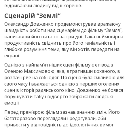
відриваючи людину від її коренів.
Сценарій “Землі”
Олександр Довженко продемонстрував вражаючу
швидкість роботи над сценарієм до фільму “Земля”,
написавши його всього за три дні. Така неймовірна
продуктивність свідчить про його геніальність і
глибоке розуміння теми, яку він хотів передати на
екрані.
Однією з найпам’ятніших сцен фільму є епізод з
Оленою Максимовою, яка, втративши коханого, в
розпачі рве на собі одяг. Ця сцена була сміливою для
свого часу і вважається однією з перших оголених
сцен в історії радянського кіно. Довженко не боявся
порушувати табу і відверто зображати людські
емоції.
Перед прем’єрою фільм зазнав значних змін. Його
багаторазово переглядали і редагували, аби
привести у відповідність до ідеологічних вимог