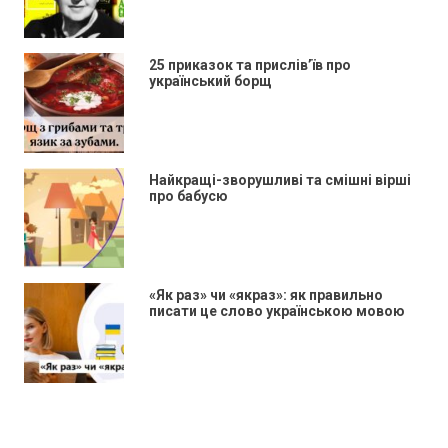
25 приказок та прислів’їв про
український борщ
Найкращі-зворушливі та смішні вірші
про бабусю
«Як раз» чи «якраз»: як правильно
писати це слово українською мовою