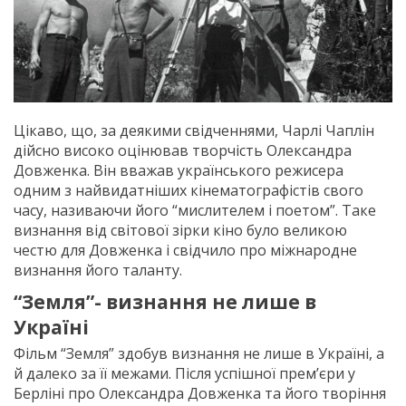
Цікаво, що, за деякими свідченнями, Чарлі Чаплін
дійсно високо оцінював творчість Олександра
Довженка. Він вважав українського режисера
одним з найвидатніших кінематографістів свого
часу, називаючи його “мислителем і поетом”. Таке
визнання від світової зірки кіно було великою
честю для Довженка і свідчило про міжнародне
визнання його таланту.
“Земля”- визнання не лише в
Україні
Фільм “Земля” здобув визнання не лише в Україні, а
й далеко за її межами. Після успішної прем’єри у
Берліні про Олександра Довженка та його творіння