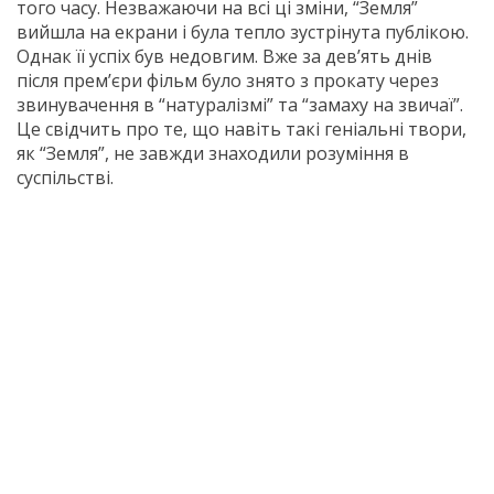
того часу. Незважаючи на всі ці зміни, “Земля”
вийшла на екрани і була тепло зустрінута публікою.
Однак її успіх був недовгим. Вже за дев’ять днів
після прем’єри фільм було знято з прокату через
звинувачення в “натуралізмі” та “замаху на звичаї”.
Це свідчить про те, що навіть такі геніальні твори,
як “Земля”, не завжди знаходили розуміння в
суспільстві.