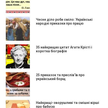
Чесне діло роби сміло: Українські
народні приказки про працю
35 найкращих цитат Агати Крісті і
коротка біографія
25 приказок та прислів’їв про
український борщ
Найкращі-зворушливі та смішні вірші
про бабусю