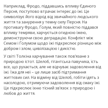
Наприклад, Фродо, піддавшись впливу Єдиного
Персня, поступово втрачає інтерес до їжі. Це
символізує його відхід від звичайного людського
життя та занурення у темну силу Персня. На
противагу Фродо, Ґолум, який повністю піддався
впливу темряви, харчується огидною їжею,
демонструючи свою деградацію. Конфлікт між
Семом і Ґолумом щодо їжі підкреслює різницю між
добром і злом, цивілізацією і дикістю.
У світі Толкіна харчування також пов’язане з
природою істот. Шелоб, гігантська павучиха, їсть
все, що рухається, але не відчуває задоволення від
їжі. Їжа для неї – це лише засіб підтримання
життєвих сил. На відміну від Шелоб, гобіти їдять з
насолодою, отримуючи задоволення від смаку їжі.
Це підкреслює їхню тісний зв’язок з природою і
любов до життя.