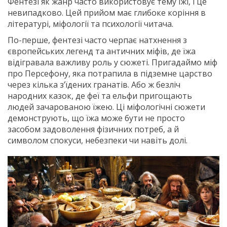
Фентезі як жанр часто використовує тему їжі, і це
невипадково. Цей прийом має глибоке коріння в
літературі, міфології та психології читача.
По-перше, фентезі часто черпає натхнення з
європейських легенд та античних міфів, де їжа
відігравала важливу роль у сюжеті. Пригадаймо міф
про Персефону, яка потрапила в підземне царство
через кілька з’їдених гранатів. Або ж безліч
народних казок, де феї та ельфи пригощають
людей зачарованою їжею. Ці міфологічні сюжети
демонструють, що їжа може бути не просто
засобом задоволення фізичних потреб, а й
символом спокуси, небезпеки чи навіть долі.