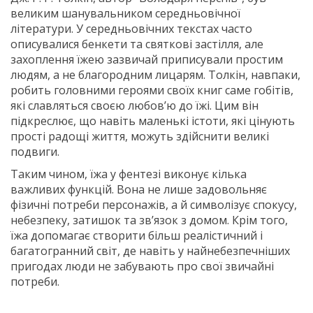
великим шанувальником середньовічної
літератури. У середньовічних текстах часто
описувалися бенкети та святкові застілля, але
захоплення їжею зазвичай приписували простим
людям, а не благородним лицарям. Толкін, навпаки,
робить головними героями своїх книг саме гобітів,
які славляться своєю любов’ю до їжі. Цим він
підкреслює, що навіть маленькі істоти, які цінують
прості радощі життя, можуть здійснити великі
подвиги.
Таким чином, їжа у фентезі виконує кілька
важливих функцій. Вона не лише задовольняє
фізичні потреби персонажів, а й символізує спокусу,
небезпеку, затишок та зв’язок з домом. Крім того,
їжа допомагає створити більш реалістичний і
багатогранний світ, де навіть у найнебезпечніших
пригодах люди не забувають про свої звичайні
потреби.