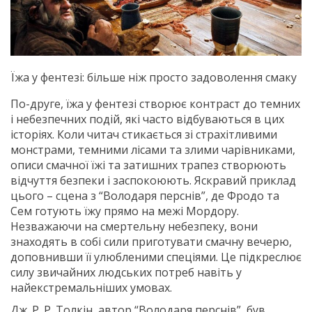
Їжа у фентезі: більше ніж просто задоволення смаку
По-друге, їжа у фентезі створює контраст до темних
і небезпечних подій, які часто відбуваються в цих
історіях. Коли читач стикається зі страхітливими
монстрами, темними лісами та злими чарівниками,
описи смачної їжі та затишних трапез створюють
відчуття безпеки і заспокоюють. Яскравий приклад
цього – сцена з “Володаря перснів”, де Фродо та
Сем готують їжу прямо на межі Мордору.
Незважаючи на смертельну небезпеку, вони
знаходять в собі сили приготувати смачну вечерю,
доповнивши її улюбленими спеціями. Це підкреслює
силу звичайних людських потреб навіть у
найекстремальніших умовах.
Дж. Р. Р. Толкін, автор “Володаря перснів”, був