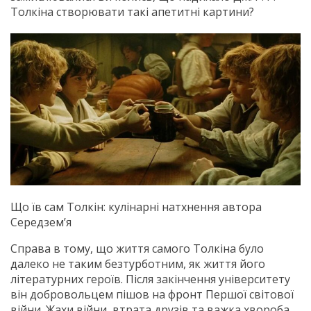
Толкіна створювати такі апетитні картини?
Що їв сам Толкін: кулінарні натхнення автора
Середзем’я
Справа в тому, що життя самого Толкіна було
далеко не таким безтурботним, як життя його
літературних героїв. Після закінчення університету
він добровольцем пішов на фронт Першої світової
війни. Жахи війни, втрата друзів та важка хвороба