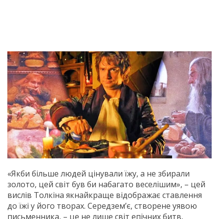
«Якби більше людей цінували їжу, а не збирали
золото, цей світ був би набагато веселішим», – цей
вислів Толкіна якнайкраще відображає ставлення
до їжі у його творах. Середзем’є, створене уявою
письменника, – це не лише світ епічних битв,