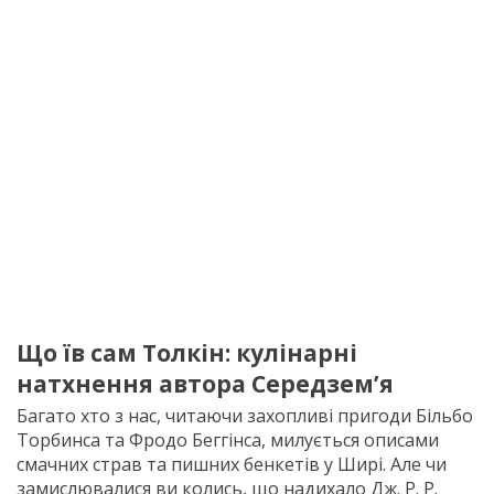
Що їв сам Толкін: кулінарні
натхнення автора Середзем’я
Багато хто з нас, читаючи захопливі пригоди Більбо
Торбинса та Фродо Беггінса, милується описами
смачних страв та пишних бенкетів у Ширі. Але чи
замислювалися ви колись, що надихало Дж. Р. Р.