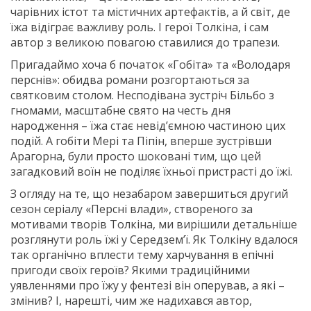
чарівних істот та містичних артефактів, а й світ, де
їжа відіграє важливу роль. І герої Толкіна, і сам
автор з великою повагою ставилися до трапези.
Пригадаймо хоча б початок «Гобіта» та «Володаря
перснів»: обидва романи розгортаються за
святковим столом. Несподівана зустріч Більбо з
гномами, масштабне свято на честь дня
народження – їжа стає невід’ємною частиною цих
подій. А гобіти Мері та Піпін, вперше зустрівши
Арагорна, були просто шоковані тим, що цей
загадковий воїн не поділяє їхньої пристрасті до їжі.
З огляду на те, що незабаром завершиться другий
сезон серіалу «Персні влади», створеного за
мотивами творів Толкіна, ми вирішили детальніше
розглянути роль їжі у Середзем’ї. Як Толкіну вдалося
так органічно вплести тему харчування в епічні
пригоди своїх героїв? Якими традиційними
уявленнями про їжу у фентезі він оперував, а які –
змінив? І, нарешті, чим же надихався автор,