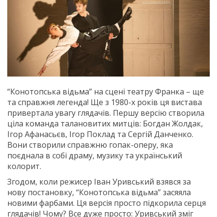
“Конотопська відьма” на сцені театру Франка – ще
та справжня легенда! Ще з 1980-х років ця вистава
привертала увагу глядачів. Першу версію створила
ціла команда талановитих митців: Богдан Жолдак,
Ігор Афанасьєв, Ігор Поклад та Сергій Данченко.
Вони створили справжню гопак-оперу, яка
поєднала в собі драму, музику та український
колорит.
Згодом, коли режисер Іван Уривський взявся за
нову постановку, “Конотопська відьма” засяяла
новими фарбами. Ця версія просто підкорила серця
глядачів! Чому? Все дуже просто: Уривський зміг