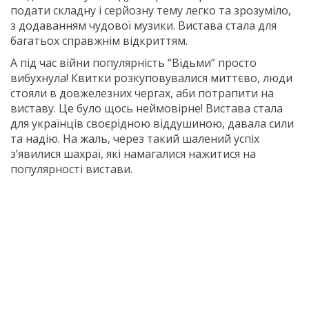
подати складну і серйозну тему легко та зрозуміло,
з додаванням чудової музики. Вистава стала для
багатьох справжнім відкриттям.
А під час війни популярність “Відьми” просто
вибухнула! Квитки розкуповувалися миттєво, люди
стояли в довжелезних чергах, аби потрапити на
виставу. Це було щось неймовірне! Вистава стала
для українців своєрідною віддушиною, давала сили
та надію. На жаль, через такий шалений успіх
з’явилися шахраї, які намагалися нажитися на
популярності вистави.