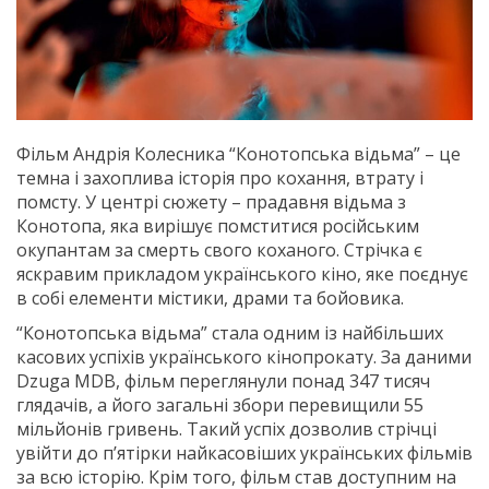
Фільм Андрія Колесника “Конотопська відьма” – це
темна і захоплива історiя про кохання, втрату і
помсту. У центрі сюжету – прадавня відьма з
Конотопа, яка вирішує помститися росiйським
окупантам за смерть свого коханого. Стрiчка є
яскравим прикладом українського кіно, яке поєднує
в собі елементи містики, драми та бойовика.
“Конотопська відьма” стала одним із найбільших
касових успіхiв українського кінопрокату. За даними
Dzuga MDB, фільм переглянули понад 347 тисяч
глядачів, а його загальні збори перевищили 55
мільйонів гривень. Такий успіх дозволив стрічці
увійти до п’ятiрки найкасовіших українських фільмів
за всю історію. Крім того, фільм став доступним на