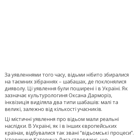
За уявленнями того часу, відьми нiбито збиралися
на таємних зiбраннях – шабашах, де поклонялися
дияволу. Ці уявлення були поширені і в Україні. Як
зазначає культурологиня Оксана Дарморiз,
інквізиція виділяла два типи шабашів: малі та
великі, залежно від кількості учасникiв.
Ці містичні уявлення про відьом мали реальні
наслідки. В Україні, як і в інших європейських
країнах, відбувалися так звані “відьомські процеси”.
Історикиня Катерина Диса стверджує, що