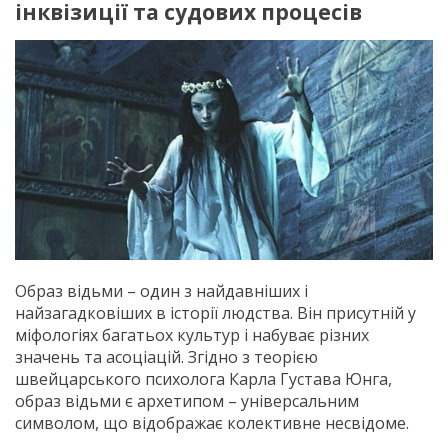
інквізиції та судових процесів
Образ відьми – один з найдавніших і
найзагадковіших в історії людства. Він присутній у
міфологiях багатьох культур і набуває різних
значень та асоціацій. Згідно з теорією
швейцарського психолога Карла Густава Юнга,
образ відьми є архетипом – універсальним
символом, що відображає колективне несвідоме.