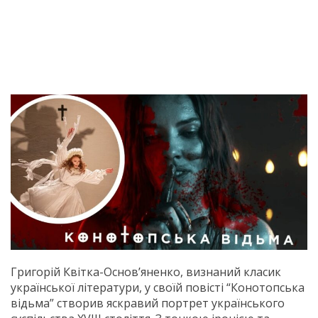
Григорій Квітка-Основ’яненко, визнаний класик
української лiтератури, у своїй повісті “Конотопська
відьма” створив яскравий портрет українського