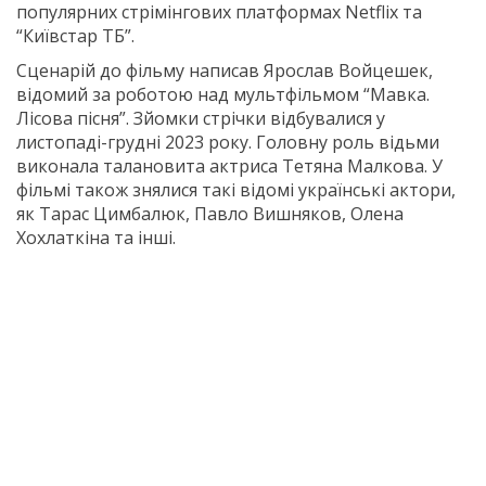
популярних стрімiнгових платформах Netflix та
“Київстар ТБ”.
Сценарій до фільму написав Ярослав Войцешек,
відомий за роботою над мультфiльмом “Мавка.
Лісова пісня”. Зйомки стрічки відбувалися у
листопаді-грудні 2023 року. Головну роль відьми
виконала талановита актриса Тетяна Малкова. У
фільмі також знялися такі відомi українські актори,
як Тарас Цимбалюк, Павло Вишняков, Олена
Хохлаткiна та інші.