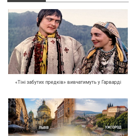
«Тіні забутих предків» вивчатимуть у Гарварді