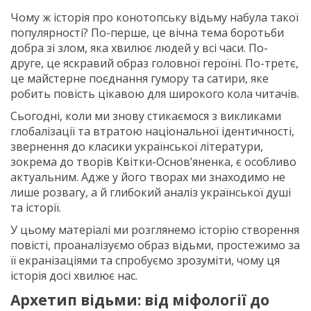
Чому ж історія про конотопську відьму набула такої
популярності? По-перше, це вічна тема боротьби
добра зі злом, яка хвилює людей у всі часи. По-
друге, це яскравий образ головної героїні. По-третє,
це майстерне поєднання гумору та сатири, яке
робить повість цікавою для широкого кола читачів.
Сьогодні, коли ми знову стикаємося з викликами
глобалізацiї та втратою національної ідентичності,
звернення до класики української лiтератури,
зокрема до творів Квітки-Основ’яненка, є особливо
актуальним. Адже у його творах ми знаходимо не
лише розвагу, а й глибокий аналіз української душі
та історії.
У цьому матеріалі ми розглянемо історію створення
повісті, проаналізуємо образ відьми, простежимо за
її екранізаціями та спробуємо зрозуміти, чому ця
історiя досі хвилює нас.
Архетип відьми: від міфології до