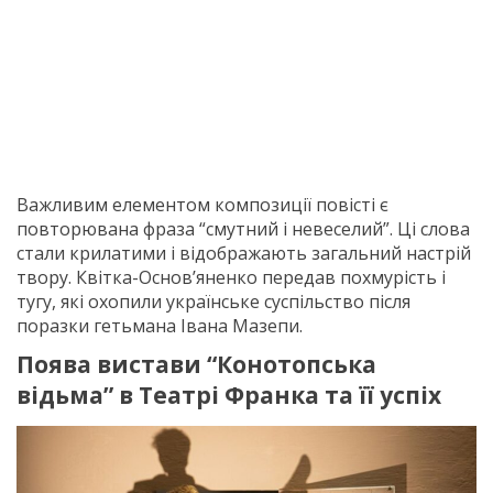
Важливим елементом композиції повісті є
повторювана фраза “смутний і невеселий”. Ці слова
стали крилатими і відображають загальний настрiй
твору. Квітка-Основ’яненко передав похмурість і
тугу, які охопили українське суспільство після
поразки гетьмана Івана Мазепи.
Поява вистави “Конотопська
відьма” в Театрі Франка та її успіх