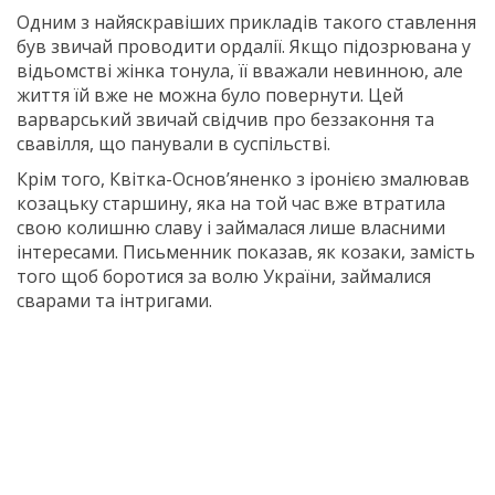
Одним з найяскравіших прикладів такого ставлення
був звичай проводити ордалії. Якщо підозрювана у
відьомстві жінка тонула, її вважали невинною, але
життя їй вже не можна було повернути. Цей
варварський звичай свідчив про беззаконня та
свавілля, що панували в суспільствi.
Крім того, Квітка-Основ’яненко з іронією змалював
козацьку старшину, яка на той час вже втратила
свою колишню славу і займалася лише власними
інтересами. Письменник показав, як козаки, замість
того щоб боротися за волю України, займалися
сварами та інтригами.