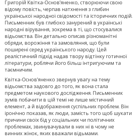
Григорій Квітка-Основ’яненко, створюючи свою
відому повість, черпав натхнення з глибин
української народної свiдомості та історичних подiй.
Письменник був глибоко занурений в українські
народні вірування, зокрема в ті, що стосувалися
відьомства. Він детально описав різноманітні
обряди, ворожіння та замовляння, що були
поширенi серед українського народу. Цей
реалiстичний підхід надав твору відтінку готичної
лiтератури, роблячи його більш інтригуючим та
таємничим.
Квітка-Основ’яненко звернув увагу на тему
відьомства задовго до того, як вона стала
предметом наукового дослідження. Письменник
зумів побачити в цій темі не лише містичний
елемент, а й відображення суспільних проблем. Він
іронічно показав, як люди, замість того щоб шукати
причини своїх бід у соціальних чи політичних
проблемах, звинувачували в них ні в чому не
винних жінок, яких вважали відьмами.