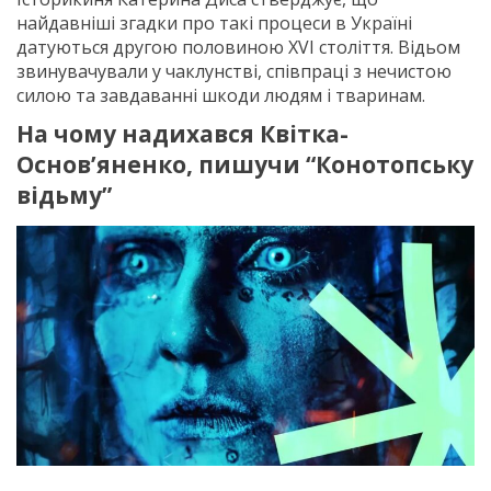
найдавніші згадки про такі процеси в Україні
датуються другою половиною XVI століття. Відьом
звинувачували у чаклунстві, співпрацi з нечистою
силою та завдаванні шкоди людям і тваринам.
На чому надихався Квітка-
Основ’яненко, пишучи “Конотопську
відьму”