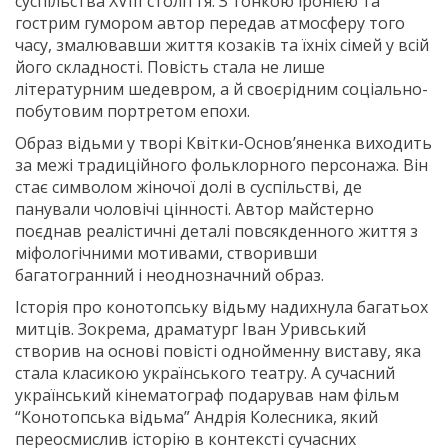
суспільства XVIII століття. З тонкою іронією та
гострим гумором автор передав атмосферу того
часу, змалювавши життя козакiв та їхніх сімей у всій
його складності. Повість стала не лише
літературним шедевром, а й своєрідним соцiально-
побутовим портретом епохи.
Образ відьми у творі Квітки-Основ’яненка виходить
за межі традиційного фольклорного персонажа. Він
стає символом жіночої долi в суспільстві, де
панували чоловічі цінностi. Автор майстерно
поєднав реалістичні деталі повсякденного життя з
міфологічними мотивами, створивши
багатогранний і неоднозначний образ.
Історія про конотопську відьму надихнула багатьох
митців. Зокрема, драматург Іван Уривський
створив на основі повісті однойменну виставу, яка
стала класикою українського театру. А сучасний
український кінематограф подарував нам фільм
“Конотопська відьма” Андрія Колесника, який
переосмислив історію в контексті сучасних