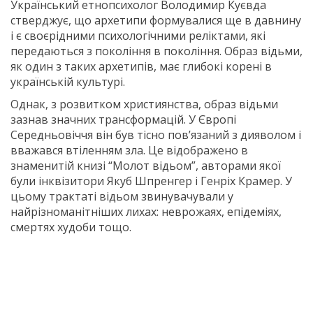
Український етнопсихолог Володимир Куєвда
стверджує, що архетипи формувалися ще в давнину
і є своєрідними психологічними реліктами, які
передаються з покоління в поколiння. Образ відьми,
як один з таких архетипів, має глибокі корені в
українській культурі.
Однак, з розвитком християнства, образ відьми
зазнав значних трансформацій. У Європі
Середньовіччя він був тісно пов’язаний з дияволом і
вважався втіленням зла. Це відображено в
знаменитiй книзі “Молот відьом”, авторами якої
були інквізитори Якуб Шпренгер і Генріх Крамер. У
цьому трактаті відьом звинувачували у
найрізноманітніших лихах: неврожаях, епідеміях,
смертях худоби тощо.