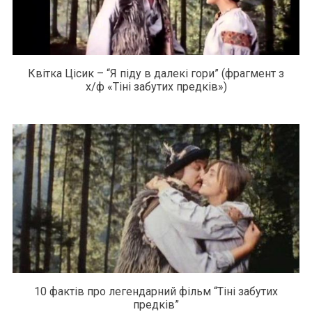
Квітка Цісик – “Я піду в далекі гори” (фрагмент з
х/ф «Тіні забутих предків»)
10 фактів про легендарний фільм “Тіні забутих
предків”