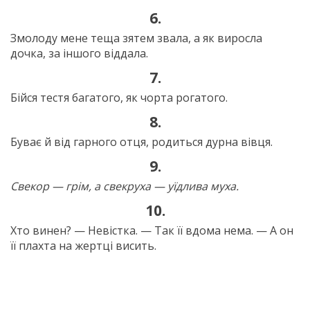
6.
Змолоду мене теща зятем звала, а як виросла
дочка, за іншого віддала.
7.
Бійся тестя багатого, як чорта рогатого.
8.
Буває й від гарного отця, родиться дурна вівця.
9.
Свекор — грім, а свекруха — уїдлива муха.
10.
Хто винен? — Невістка. — Так її вдома нема. — А он
її плахта на жертці висить.