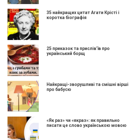
35 найкращих цитат Агати Крісті і
коротка біографія
25 приказок та прислів’їв про
український борщ
Найкращі-зворушливі та смішні вірші
про бабусю
«Як раз» чи «якраз»: як правильно
писати це слово українською мовою