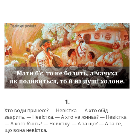
1.
Хто води принесе? — Невістка. — А хто обід
зварить. — Невістка. — А хто на жнива? — Невістка.
— А кого б’ють? — Невістку. — А за що? — А за те,
що вона невістка.