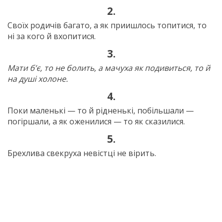
2.
Своїх родичів багато, а як приишлось топитися, то
ні за кого й вхопитися.
3.
Мати б’є, то не болить, а мачуха як подивить­ся, то й
на душі холоне.
4.
Поки маленькі — то й рідненькі, побільшали —
погіршали, а як оженилися — то як сказилися.
5.
Брехлива свекруха невістці не вірить.