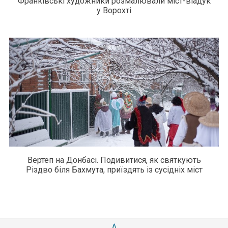
Франківські художники розмалювали міст-віадук
у Ворохті
Вертеп на Донбасі. Подивитися, як святкують
Різдво біля Бахмута, приїздять із сусідніх міст