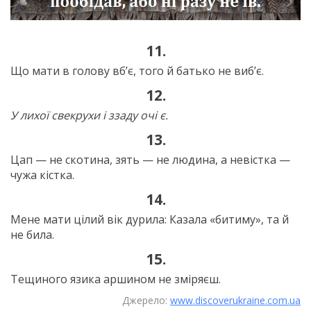
11.
Що мати в голову вб’є, того й батько не виб’є.
12.
У лихої свекрухи і ззаду очі є.
13.
Цап — не скотина, зять — не людина, а невістка —
чужа кістка.
14.
Мене мати цілий вік дурила: Казала «битиму», та й
не била.
15.
Тещиного язика аршином не зміряєш.
Джерело:
www.discoverukraine.com.ua