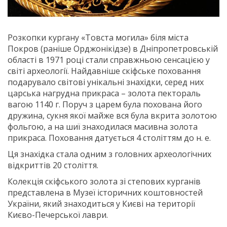
Розкопки кургану «Товста могила» біля міста
Покров (раніше Орджонікідзе) в Дніпропетровській
області в 1971 році стали справжньою сенсацією у
світі археології. Найдавніше скіфське поховання
подарувало світові унікальні знахідки, серед них
царська нагрудна прикраса – золота пектораль
вагою 1140 г. Поруч з царем була похована його
дружина, сукня якої майже вся була вкрита золотою
фольгою, а на шиї знаходилася масивна золота
прикраса. Поховання датується 4 століттям до н. е.
Ця знахідка стала одним з головних археологічних
відкриттів 20 століття.
Колекція скіфського золота зі степових курганів
представлена в Музеї історичних коштовностей
України, який знаходиться у Києві на території
Києво-Печерської лаври.