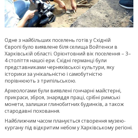
Одне з найбільших поселень готів у Східній
Європі було виявлене біля селища Войтенки в
Харківській області. Орієнтовний вік поселення – 3–
4 століття нашої ери. Східні германці були
представниками черняхівської культури, яку
історики за унікальністю і самобутністю
порівнюють з трипільською.
Археологами були виявлені гончарні майстерні,
прикраси, зброя, знаряддя праці, срібні римські
монети, залишки глинобитних будинків, а також
стародавні поховання.
Найближчим часом планується створення музею-
кургану під відкритим небом у Харківському регіоні.