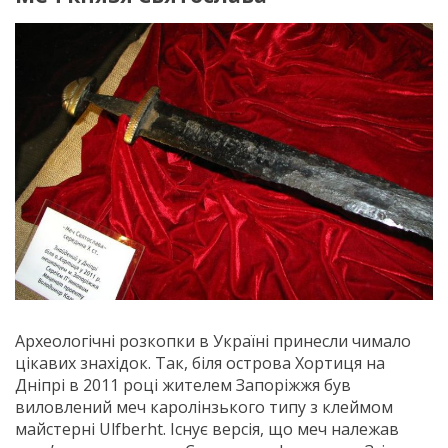
Археологічні розкопки в Україні принесли чимало
цікавих знахідок. Так, біля острова Хортиця на
Дніпрі в 2011 році жителем Запоріжжя був
виловлений меч каролінзького типу з клеймом
майстерні Ulfberht. Існує версія, що меч належав