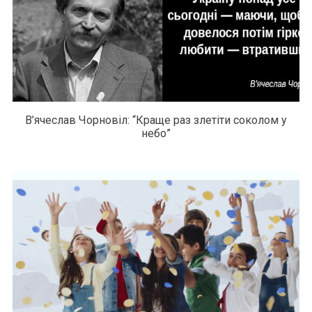
В’ячеслав Чорновіл: “Краще раз злетіти соколом у
небо”