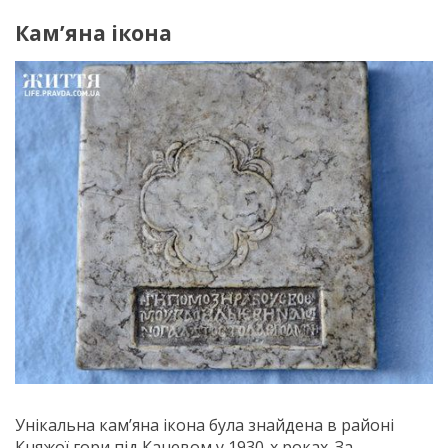
Кам’яна ікона
Унікальна кам’яна ікона була знайдена в районі
Княжої гори під Каневом у 1930-х роках. За