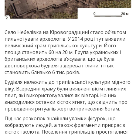
Село Небелівка на Кіровоградщині стало об’єктом
пильної уваги археологів. У 2014 році тут виявили
величезний храм трипільської культури. Його
площа становить 60 на 20 м. Група українських і
британських археологів з’ясувала, що це була
двоповерхова будівля з дерева і глини, і її вік
становить близько 6 тис. років.
Будівля належить до трипільської культури мідного
віку. Всередині храму були виявлені вісім глиняних
плит, які використовувалися як вівтарі. На них
знаходилися останки кісток ягнят, що свідчить про
проведення ритуалів жертвопринесення богам.
Під час розкопок знайшли уламки фігурок, що
зображують людей, а також фрагменти прикрас з
кісток і золота. Поселення трипільців простягалися