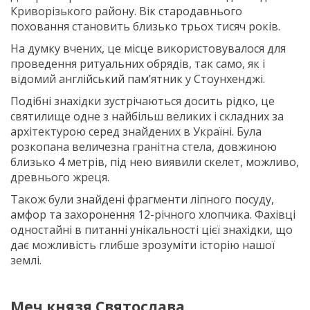
Криворізького району. Вік стародавнього
поховання становить близько трьох тисяч років.
На думку вчених, це місце використовувалося для
проведення ритуальних обрядів, так само, як і
відомий англійський пам’ятник у Стоунхенджі.
Подібні знахідки зустрічаються досить рідко, це
святилище одне з найбільш великих і складних за
архітектурою серед знайдених в Україні. Була
розкопана величезна гранітна стела, довжиною
близько 4 метрів, під нею виявили скелет, можливо,
древнього жреця.
Також були знайдені фрагменти ліпного посуду,
амфор та захоронення 12-річного хлопчика. Фахівці
одностайні в питанні унікальності цієї знахідки, що
дає можливість глибше зрозуміти історію нашої
землі.
Меч князя Святослава