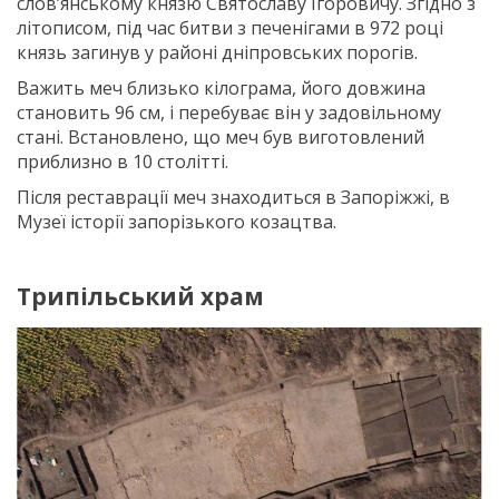
слов’янському князю Святославу Ігоровичу. Згідно з
літописом, під час битви з печенігами в 972 році
князь загинув у районі дніпровських порогів.
Важить меч близько кілограма, його довжина
становить 96 см, і перебуває він у задовільному
стані. Встановлено, що меч був виготовлений
приблизно в 10 столітті.
Після реставрації меч знаходиться в Запоріжжі, в
Музеї історії запорізького козацтва.
Трипільський храм