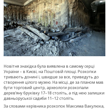
Новітня знахідка була виявлена в самому серці
України – в Києві, на Поштовій площі. Розкопки
тривають донині і, швидше за все, приведуть до
створення цілого музею. На місці, де за планом мав
бути торговий центр, археологи розкопали
дерев’яну бруківку 17–18 століть, а під нею залишки
давньоруської садиби 11–12 століть.
За словами керівника розкопок Максима Вакулюка,