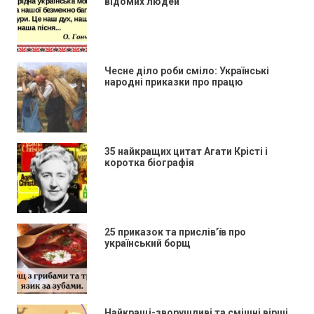
відомих людей
Чесне діло роби сміло: Українські
народні приказки про працю
35 найкращих цитат Агати Крісті і
коротка біографія
25 приказок та прислів’їв про
український борщ
Найкращі-зворушливі та смішні вірші