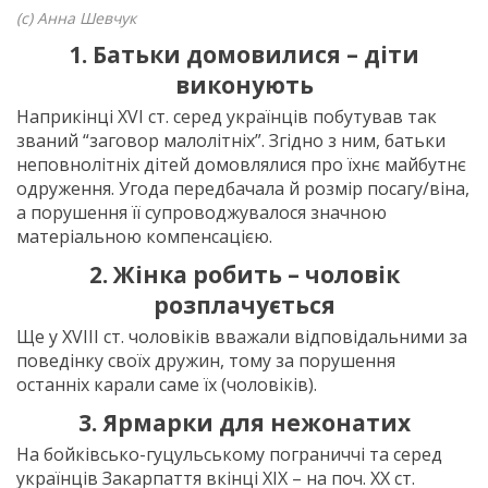
(с) Анна Шевчук
1. Батьки домовилися – діти
виконують
Наприкінці ХVІ ст. серед українців побутував так
званий “заговор малолітніх”. Згідно з ним, батьки
неповнолітніх дітей домовлялися про їхнє майбутнє
одруження. Угода передбачала й розмір посагу/віна,
а порушення її супроводжувалося значною
матеріальною компенсацією.
2. Жінка робить – чоловік
розплачується
Ще у ХVІІІ ст. чоловіків вважали відповідальними за
поведінку своїх дружин, тому за порушення
останніх карали саме їх (чоловіків).
3. Ярмарки для нежонатих
На бойківсько-гуцульському пограниччі та серед
українців Закарпаття вкінці ХІХ – на поч. ХХ ст.