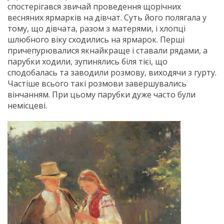
спостерігався звичай проведення щорічних
весняних ярмарків на дівчат. Суть його полягала у
тому, що дівчата, разом з матерями, і хлопці
шлюбного віку сходились на ярмарок. Перші
причепурювалися якнайкраще і ставали рядами, а
парубки ходили, зупинялись біля тієї, що
сподобалась та заводили розмову, виходячи з гурту.
Частіше всього такі розмови завершувались
вінчанням. При цьому парубки дуже часто були
немісцеві.