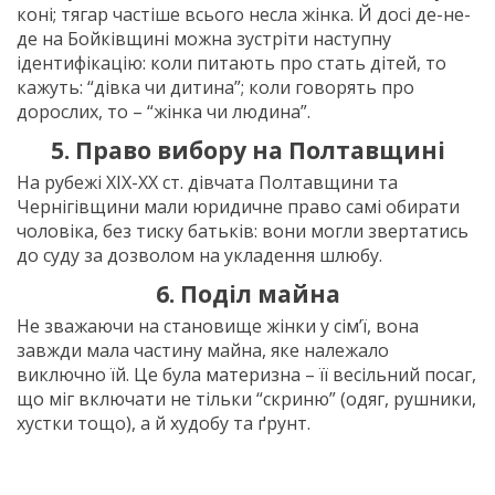
коні; тягар частіше всього несла жінка. Й досі де-не-
де на Бойківщині можна зустріти наступну
ідентифікацію: коли питають про стать дітей, то
кажуть: “дівка чи дитина”; коли говорять про
дорослих, то – “жінка чи людина”.
5. Право вибору на Полтавщині
На рубежі ХІХ-ХХ ст. дівчата Полтавщини та
Чернігівщини мали юридичне право самі обирати
чоловіка, без тиску батьків: вони могли звертатись
до суду за дозволом на укладення шлюбу.
6. Поділ майна
Не зважаючи на становище жінки у сім’ї, вона
завжди мала частину майна, яке належало
виключно їй. Це була материзна – її весільний посаг,
що міг включати не тільки “скриню” (одяг, рушники,
хустки тощо), а й худобу та ґрунт.