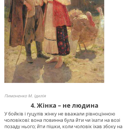
Пимоненко М. Ідилія
4. Жінка – не людина
У бойків і гуцулів жінку не вважали рівноцінною
чоловікові: вона повинна була йти чи їхати на возі
позаду нього; йти пішки, коли чоловік їхав збоку на