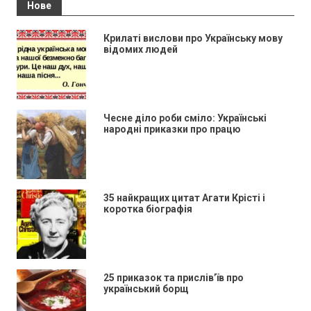
Нове
Крилаті вислови про Українську мову
відомих людей
Чесне діло роби сміло: Українські
народні приказки про працю
35 найкращих цитат Агати Крісті і
коротка біографія
25 приказок та прислів’їв про
український борщ