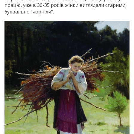
працю, уже в 30-35 років жінки виглядали старими,
буквально “чорніли”.