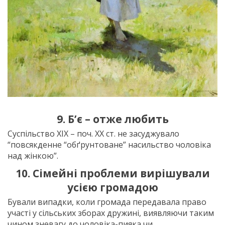
9. Б’є – отже любить
Суспільство ХІХ – поч. ХХ ст. не засуджувало
“повсякденне “обґрунтоване” насильство чоловіка
над жінкою”.
10. Сімейні проблеми вирішували
усією громадою
Бували випадки, коли громада передавала право
участі у сільських зборах дружині, виявляючи таким
чином зневагу до чоловіка-пияка чи