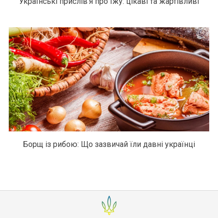
Українські прислів’я про їжу: цікаві та жартівливі
Борщ із рибою: Що зазвичай їли давні українці