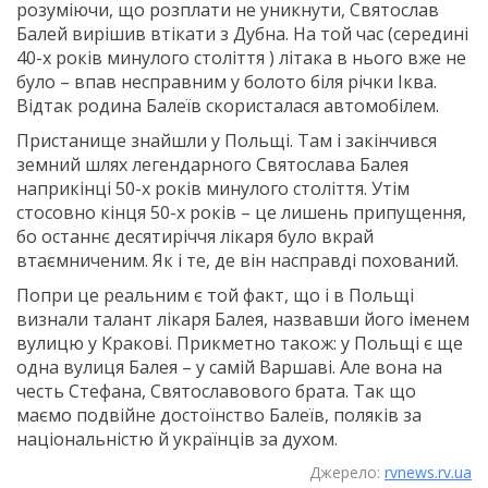
розуміючи, що розплати не уникнути, Святослав
Балей вирішив втікати з Дубна. На той час (середині
40-х років минулого століття ) літака в нього вже не
було – впав несправним у болото біля річки Іква.
Відтак родина Балеїв скористалася автомобілем.
Пристанище знайшли у Польщі. Там і закінчився
земний шлях легендарного Святослава Балея
наприкінці 50-х років минулого століття. Утім
стосовно кінця 50-х років – це лишень припущення,
бо останнє десятиріччя лікаря було вкрай
втаємниченим. Як і те, де він насправді похований.
Попри це реальним є той факт, що і в Польщі
визнали талант лікаря Балея, назвавши його іменем
вулицю у Кракові. Прикметно також: у Польщі є ще
одна вулиця Балея – у самій Варшаві. Але вона на
честь Стефана, Святославового брата. Так що
маємо подвійне достоїнство Балеїв, поляків за
національністю й українців за духом.
Джерело:
rvnews.rv.ua