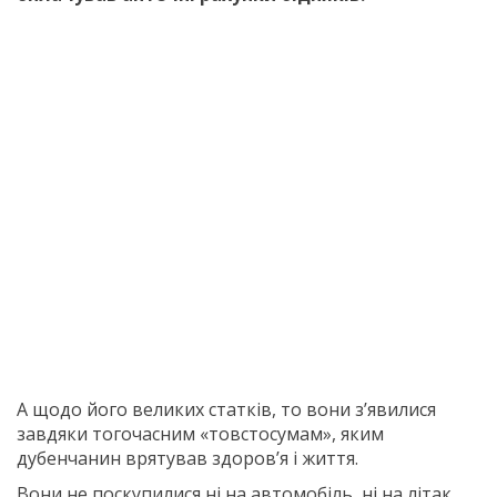
А щодо його великих статків, то вони з’явилися
завдяки тогочасним «товстосумам», яким
дубенчанин врятував здоров’я і життя.
Вони не поскупилися ні на автомобіль, ні на літак,