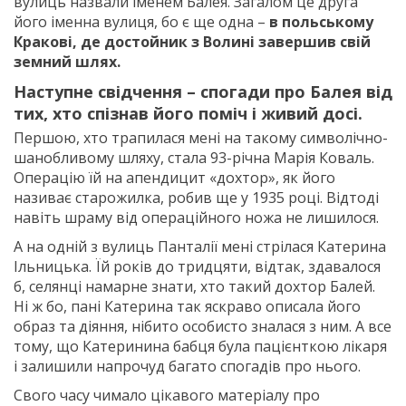
вулиць назвали іменем Балея. Загалом це друга
його іменна вулиця, бо є ще одна –
в польському
Кракові, де достойник з Волині завершив свій
земний шлях.
Наступне свідчення – спогади про Балея від
тих, хто спізнав його поміч і живий досі.
Першою, хто трапилася мені на такому символічно-
шанобливому шляху, стала 93-річна Марія Коваль.
Операцію їй на апендицит «дохтор», як його
називає старожилка, робив ще у 1935 році. Відтоді
навіть шраму від операційного ножа не лишилося.
А на одній з вулиць Панталії мені стрілася Катерина
Ільницька. Їй років до тридцяти, відтак, здавалося
б, селянці намарне знати, хто такий дохтор Балей.
Ні ж бо, пані Катерина так яскраво описала його
образ та діяння, нібито особисто зналася з ним. А все
тому, що Катеринина бабця була пацієнткою лікаря
і залишили напрочуд багато спогадів про нього.
Свого часу чимало цікавого матеріалу про