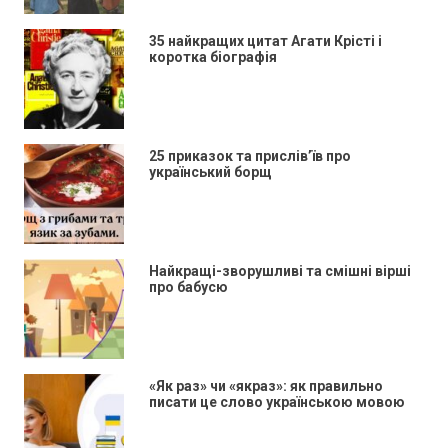
35 найкращих цитат Агати Крісті і
коротка біографія
25 приказок та прислів’їв про
український борщ
Найкращі-зворушливі та смішні вірші
про бабусю
«Як раз» чи «якраз»: як правильно
писати це слово українською мовою