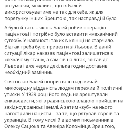
розуміючи, можливо, що їх Балей
використовуватиме не так для себе, як для
порятунку інших. Зрештою¸ так насправді й було.
А було й таке – якось Балей робив операцію
пацієнтові і потрібно було вставити «механічний
суглоб». У наявності таких в клініці не старчило.
Відтак треба було привезти зі Львова. В даній
ситуації лікар наказав пацієнтові залишатися в
«лежачому стані», а сам сів на літак, злітав до
Львова і вже через декілька годин доставив
необхідний замінник.
Святослав Балей попри свою надзвичай
милосердну відданість людям пережив й політичні
утиски. У 1939 році його ледь не арештували
енкаведисти, які з радянською владою прийшли на
західноукраїнські землі. А затим «зуб» на нього
нагострили нацисти – за те, що рятував євреїв та
українців. В тому числі й відомих письменників
Олексу Сацюка та Авеніра Коломійця. Зрештою,