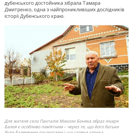
дубенського достойника зібрала Тамара
Дмитренко, одна з найпроникливіших дослідників
історії Дубенського краю.
Для жителя села Панталія Миколи Боняка образ лікаря
Балея є особливо пам’ятним – через те, що його батьки
були Балеєвими пацієнтами і що славна клініка