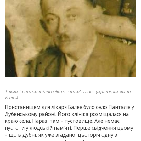
Таким із потьмянілого фото запам’ятався українцям лікар
Балей
Пристанищем для лікаря Балея було село Панталія у
Дубенському районі. Його клініка розміщалася на
краю села. Наразі там – пустовище. Але немає
пустоти у людській пам’яті. Перше свідчення цьому
– що в Дубні, як уже згадано, цьогоріч одну з