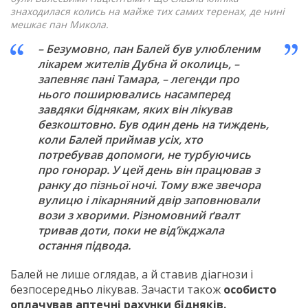
знаходилася колись на майже тих самих теренах, де нині
мешкає пан Микола.
– Безумовно, пан Балей був улюбленим
лікарем жителів Дубна й околиць, –
запевняє пані Тамара, – легенди про
нього поширювались насамперед
завдяки біднякам, яких він лікував
безкоштовно. Був один день на тиждень,
коли Балей приймав усіх, хто
потребував допомоги, не турбуючись
про гонорар. У цей день він працював з
ранку до пізньої ночі. Тому вже звечора
вулицю і лікарняний двір заповнювали
вози з хворими. Різномовний ґвалт
тривав доти, поки не від’їжджала
остання підвода.
Балей не лише оглядав, а й ставив діагнози і
безпосередньо лікував. Зачасти також
особисто
оплачував аптечні рахунки бідняків.