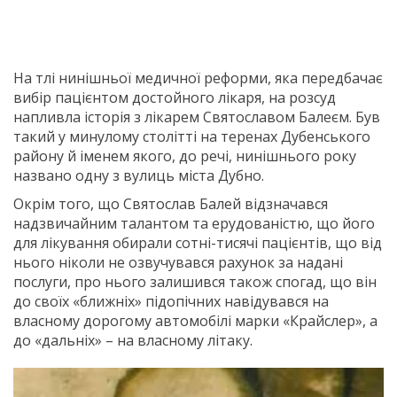
На тлі нинішньої медичної реформи, яка передбачає
вибір пацієнтом достойного лікаря, на розсуд
напливла історія з лікарем Святославом Балеєм. Був
такий у минулому столітті на теренах Дубенського
району й іменем якого, до речі, нинішнього року
названо одну з вулиць міста Дубно.
Окрім того, що Святослав Балей відзначався
надзвичайним талантом та ерудованістю, що його
для лікування обирали сотні-тисячі пацієнтів, що від
нього ніколи не озвучувався рахунок за надані
послуги, про нього залишився також спогад, що він
до своїх «ближніх» підопічних навідувався на
власному дорогому автомобілі марки «Крайслер», а
до «дальніх» – на власному літаку.