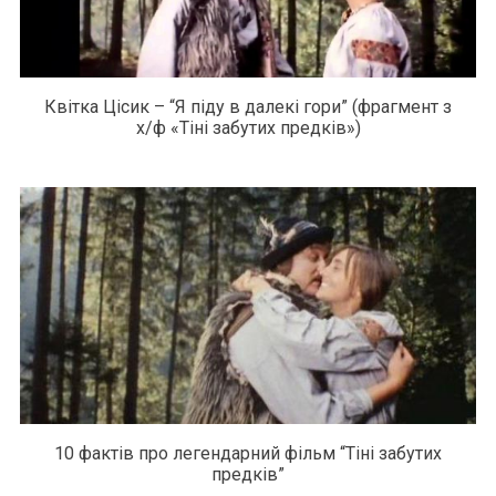
Квітка Цісик – “Я піду в далекі гори” (фрагмент з
х/ф «Тіні забутих предків»)
10 фактів про легендарний фільм “Тіні забутих
предків”