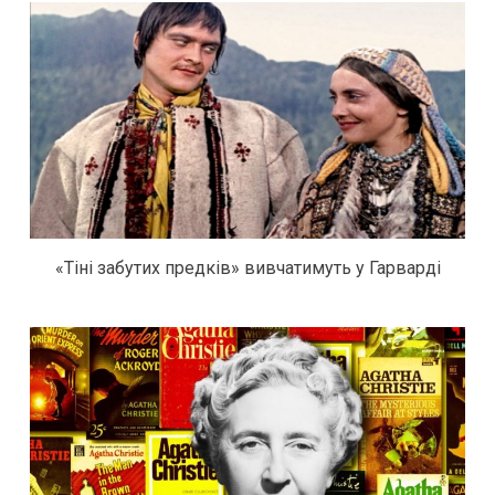
«Тіні забутих предків» вивчатимуть у Гарварді