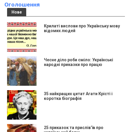
Оголошення
Нове
Крилаті вислови про Українську мову
відомих людей
Чесне діло роби сміло: Українські
народні приказки про працю
35 найкращих цитат Агати Крісті і
коротка біографія
25 приказок та прислів’їв про