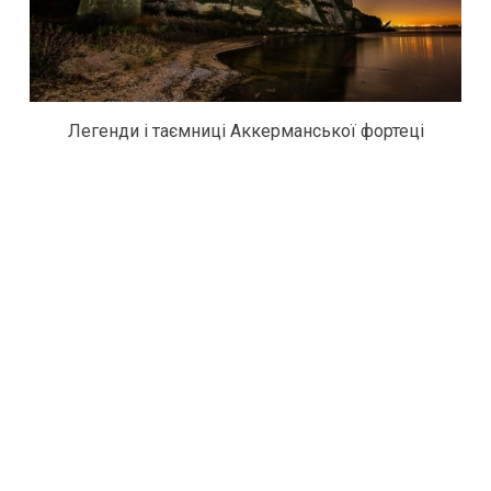
Легенди і таємниці Аккерманської фортеці