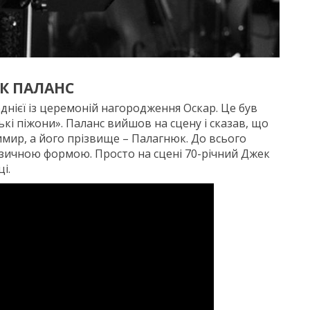
К ПАЛАНС
днієї із церемоній нагородження Оскар. Це був
іські піжони». Паланс вийшов на сцену і сказав, що
имир, а його прізвище – Палагнюк. До всього
ізичною формою. Просто на сцені 70-річний Джек
і.