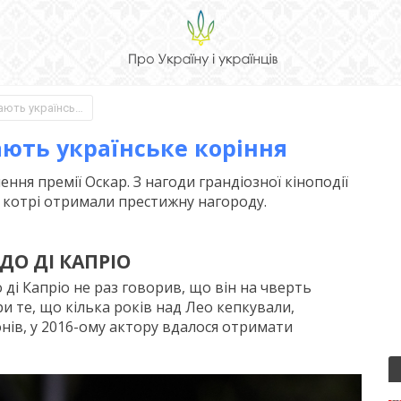
6 лауреатів Оскара, які мають українське коріння
мають українське коріння
ння премії Оскар. З нагоди грандіозної кіноподії
 котрі отримали престижну нагороду.
ДО ДІ КАПРІО
 ді Капріо не раз говорив, що він на чверть
и те, що кілька років над Лео кепкували,
нів, у 2016-ому актору вдалося отримати