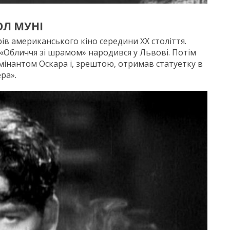
ОЛ МУНІ
рів американського кіно середини ХХ століття.
 «Обличчя зі шрамом» народився у Львові. Потім
омінантом Оскара і, зрештою, отримав статуетку в
ера».