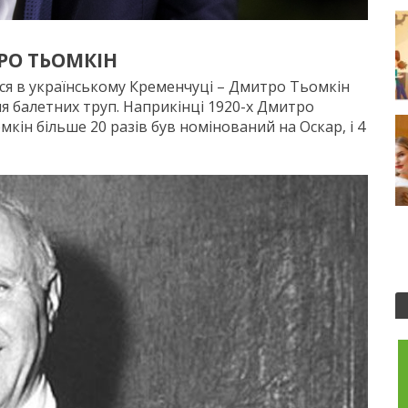
РО ТЬОМКІН
я в українському Кременчуці – Дмитро Тьомкін
 для балетних труп. Наприкінці 1920-х Дмитро
кін більше 20 разів був номінований на Оскар, і 4