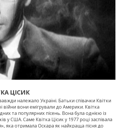
ТКА ЦІСИК
 завжди належало Україні. Батьки співачки Квітки
вої війни вони емігрували до Америки. Квітка
них та популярних пісень. Вона була однією із
 у США. Саме Квітка Цісик у 1977 році заспівала
», яка отримала Оскара як найкраща пісня до