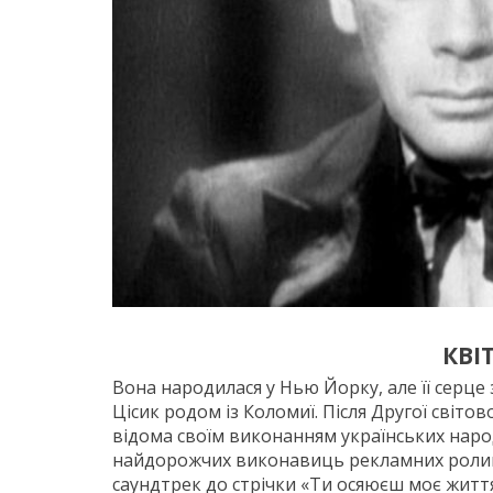
КВІ
Вона народилася у Нью Йорку, але її серце
Цісик родом із Коломиї. Після Другої світо
відома своїм виконанням українських народ
найдорожчих виконавиць рекламних роликів
саундтрек до стрічки «Ти осяюєш моє життя