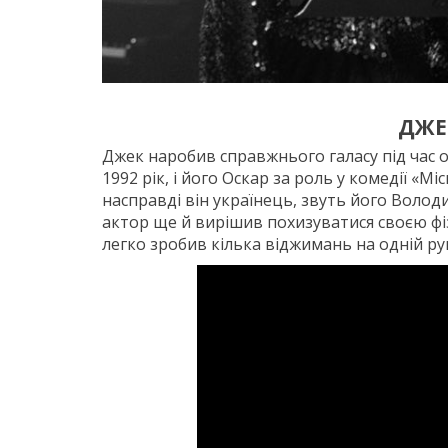
ДЖЕ
Джек наробив справжнього галасу під час о
1992 рік, і його Оскар за роль у комедії «М
насправді він українець, звуть його Волод
актор ще й вирішив похизуватися своєю ф
легко зробив кілька віджимань на одній руц