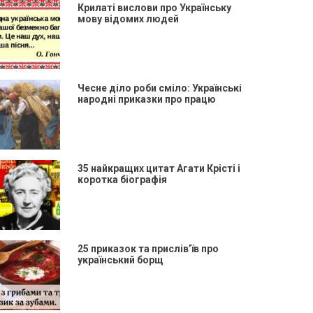
Крилаті вислови про Українську
мову відомих людей
Чесне діло роби сміло: Українські
народні приказки про працю
35 найкращих цитат Агати Крісті і
коротка біографія
25 приказок та прислів’їв про
український борщ