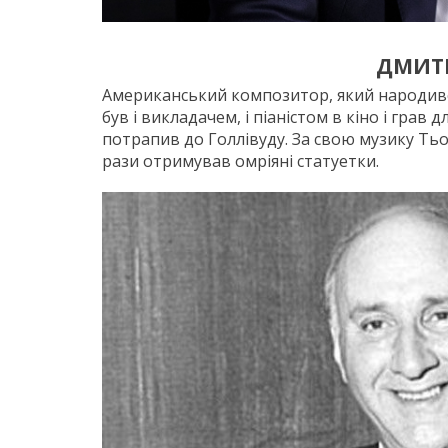
ДМИТ
Американський композитор, який народивс
був і викладачем, і піаністом в кіно і грав
потрапив до Голлівуду. За свою музику Тьом
рази отримував омріяні статуетки.