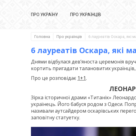
ПРО УКРАЇНУ
ПРО УКРАЇНЦІВ
Головна
Про українців
6 лауреатів Оскара, які 
Днями відбулася дев’яноста церемонія вруче
кортить пригадати талановитих українців,
Про це розповідає
1+1
.
ЛЕОНАР
Зірка історичної драми «Титанік» Леонардо
українець. Його бабуся родом з Одеси. Попр
називали аутсайдером оскарівських перего
заповітну статуетку.