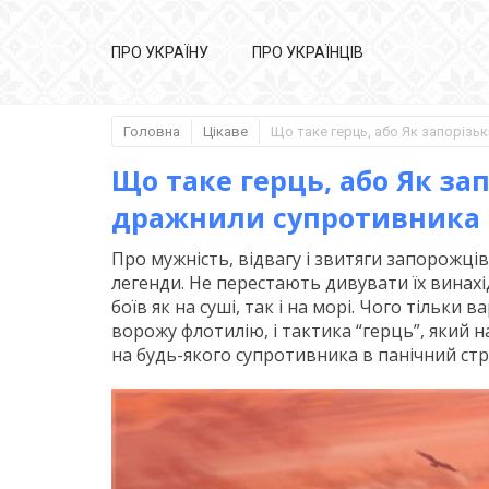
ПРО УКРАЇНУ
ПРО УКРАЇНЦІВ
Головна
Цікаве
Що таке герць, або Як за
дражнили супротивника
Про мужність, відвагу і звитяги запорожці
легенди. Не перестають дивувати їх винахід
боїв як на суші, так і на морі. Чого тільки
ворожу флотилію, і тактика “герць”, який 
на будь-якого супротивника в панічний стр