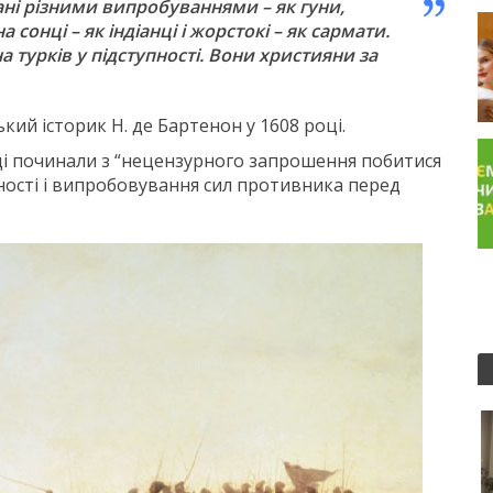
вані різними випробуваннями – як гуни,
а сонці – як індіанці і жорстокі – як сармати.
а турків у підступності. Вони християни за
ий історик Н. де Бартенон у 1608 році.
ці починали з “нецензурного запрошення побитися
жності і випробовування сил противника перед