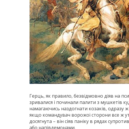
Герць, як правило, безвідмовно діяв на псих
зривалися і починали палити з мушкетів ку
намагаючись наздогнати козаків, одразу ж
якщо командувач ворожої сторони все ж утр
досягнута – він сіяв паніку в рядах супрот
або напівдемонами.