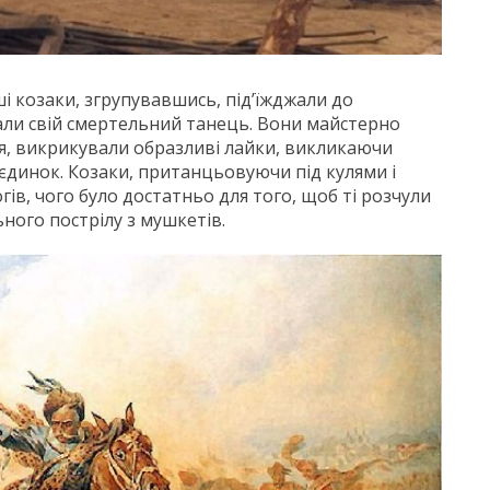
ші козаки, згрупувавшись, під’їжджали до
нали свій смертельний танець. Вони майстерно
ся, викрикували образливі лайки, викликаючи
єдинок. Козаки, пританцьовуючи під кулями і
гів, чого було достатньо для того, щоб ті розчули
ьного пострілу з мушкетів.