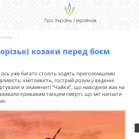
Що таке герць, або Як запорізькі козаки перед боєм дражнили супротивника
порізькі козаки перед боєм
в ось уже багато століть ходять приголомшливі
ливість, кмітливість, гострий розум у веденні
 вартували їх знамениті “Чайки”, що наводили жах на
називали кривавим танцем смерті, що міг нагнати
ах.