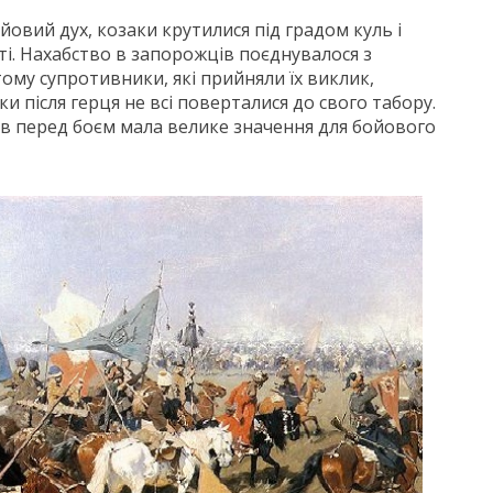
овий дух, козаки крутилися під градом куль і
ті. Нахабство в запорожців поєднувалося з
му супротивники, які прийняли їх виклик,
ки після герця не всі поверталися до свого табору.
ров перед боєм мала велике значення для бойового