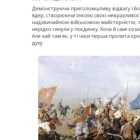
Демонструючи приголомшливу відвагу і бой
ядер, створюючи ілюзію своєї невразливос
надзвичайною військовою майстерністю, то
нерідко гинули у поєдинку. Хоча й самі коза
Але хай там як, у ті часи перша пролита к
духу.