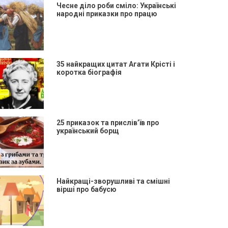
Чесне діло роби сміло: Українські
народні приказки про працю
35 найкращих цитат Агати Крісті і
коротка біографія
25 приказок та прислів’їв про
український борщ
Найкращі-зворушливі та смішні
вірші про бабусю