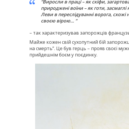
“Виросли в праці – як скіфи, загарто
природжені воїни – як готи, засмаглі н
Леви в переслідуванні ворога, схожі н
своєю вірою… “
– так характеризував запорожців французьк
Майже кожен свій сухопутний бій запорож
на смерть”. Це був герць – прояв своєї му
прийдешнім боєм у поєдинку.