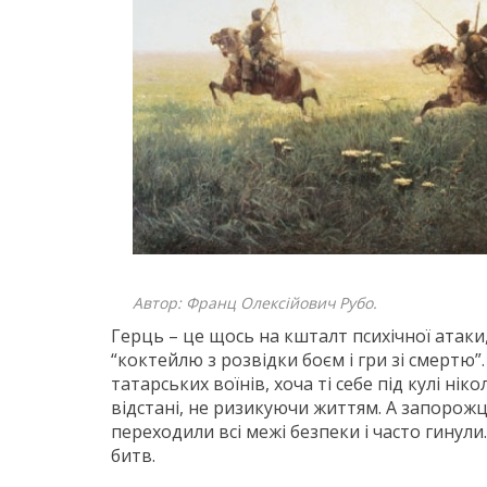
Автор: Франц Олексійович Рубо.
Герць – це щось на кшталт психічної атаки
“коктейлю з розвідки боєм і гри зі смертю”
татарських воїнів, хоча ті себе під кулі ні
відстані, не ризикуючи життям. А запорожці
переходили всі межі безпеки і часто гинули
битв.