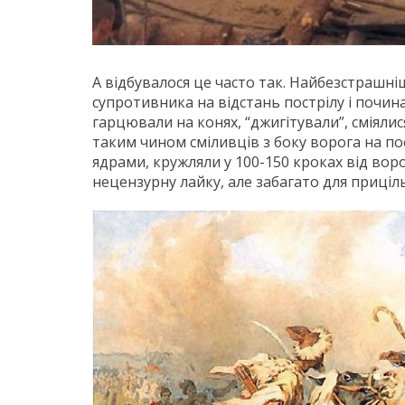
А відбувалося це часто так. Найбезстрашні
супротивника на відстань пострілу і почи
гарцювали на конях, “джигітували”, сміяли
таким чином сміливців з боку ворога на по
ядрами, кружляли у 100-150 кроках від воро
нецензурну лайку, але забагато для приціл