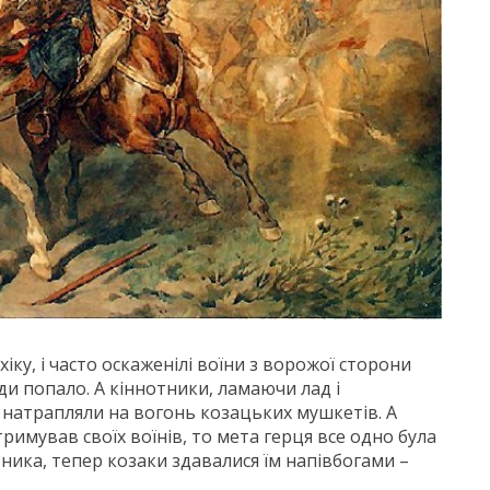
іку, і часто оскаженілі воїни з ворожої сторони
ди попало. А кіннотники, ламаючи лад і
 натрапляли на вогонь козацьких мушкетів. А
имував своїх воїнів, то мета герця все одно була
ивника, тепер козаки здавалися їм напівбогами –