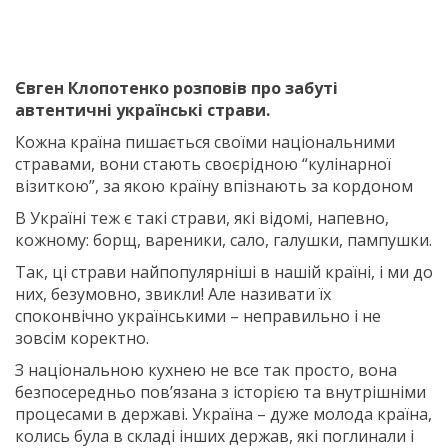
Євген Клопотенко розповів про забуті
автентичні українські страви.
Кожна країна пишається своїми національними
стравами, вони стають своєрідною “кулінарної
візиткою”, за якою країну впізнають за кордоном
В Україні теж є такі страви, які відомі, напевно,
кожному: борщ, вареники, сало, галушки, пампушки.
Так, ці страви найпопулярніші в нашій країні, і ми до
них, безумовно, звикли! Але називати їх
споконвічно українськими – неправильно і не
зовсім коректно.
З національною кухнею не все так просто, вона
безпосередньо пов’язана з історією та внутрішніми
процесами в державі. Україна – дуже молода країна,
колись була в складі інших держав, які поглинали і