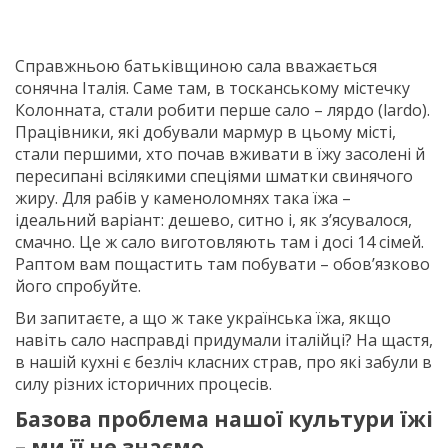
Справжньою батьківщиною сала вважається
сонячна Італія. Саме там, в тосканському містечку
Колонната, стали робити перше сало – лярдо (lardo).
Працівники, які добували мармур в цьому місті,
стали першими, хто почав вживати в їжу засолені й
пересипані всілякими спеціями шматки свинячого
жиру. Для рабів у каменоломнях така їжа –
ідеальний варіант: дешево, ситно і, як з’ясувалося,
смачно. Це ж сало виготовляють там і досі 14 сімей.
Раптом вам пощастить там побувати – обов’язково
його спробуйте.
Ви запитаєте, а що ж таке українська їжа, якщо
навіть сало насправді придумали італійці? На щастя,
в нашій кухні є безліч класних страв, про які забули в
силу різних історичних процесів.
Базова проблема нашої культури їжі
– ми її не знаємо