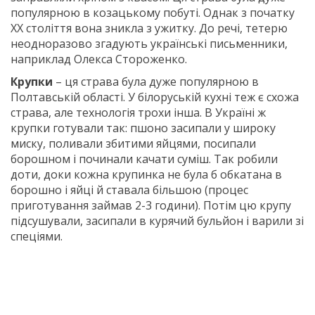
популярною в козацькому побуті. Однак з початку
XX століття вона зникла з ужитку. До речі, тетерю
неодноразово згадують українські письменники,
наприклад Олекса Стороженко.
Крупки
– ця страва була дуже популярною в
Полтавській області. У білоруській кухні теж є схожа
страва, але технологія трохи інша. В Україні ж
крупки готували так: пшоно засипали у широку
миску, поливали збитими яйцями, посипали
борошном і починали качати суміш. Так робили
доти, доки кожна крупинка не була б обкатана в
борошно і яйці й ставала більшою (процес
приготування займав 2-3 години). Потім цю крупу
підсушували, засипали в курячий бульйон і варили зі
спеціями.