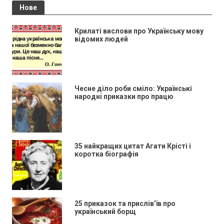
Нове
Крилаті вислови про Українську мову
відомих людей
Чесне діло роби сміло: Українські
народні приказки про працю
35 найкращих цитат Агати Крісті і
коротка біографія
25 приказок та прислів’їв про
український борщ