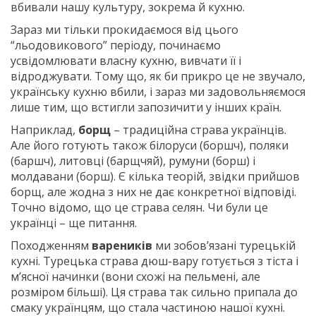
вбивали нашу культуру, зокрема й кухню.
Зараз ми тільки прокидаємося від цього
“льодовикового” періоду, починаємо
усвідомлювати власну кухню, вивчати її і
відроджувати. Тому що, як би прикро це не звучало,
українську кухню вбили, і зараз ми задовольняємося
лише тим, що встигли запозичити у інших країн.
Наприклад,
борщ
– традиційна страва українців.
Але його готують також білоруси (боршч), поляки
(баршч), литовці (барщчяй), румуни (борш) і
молдавани (борш). Є кілька теорій, звідки прийшов
борщ, але жодна з них не дає конкретної відповіді.
Точно відомо, що це страва селян. Чи були це
українці – ще питання.
Походженням
вареників
ми зобов’язані турецькій
кухні. Турецька страва дюш-вару готується з тіста і
м’ясної начинки (вони схожі на пельмені, але
розміром більші). Ця страва так сильно припала до
смаку українцям, що стала частиною нашої кухні.