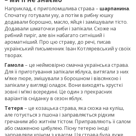
Наприклад, є приголомшлива страва –
шарпанина
.
Спочатку готували уху, а потім в рибну юшку
додавали борошно, масло, яйця і замішували тісто.
Додавали шматочки риби і запікали. Схоже на
рибний пиріг, але він набагато ситніший і
ароматніший. Про цю страву, до речі, писав
український письменник Іван Котляревський у своїх
творах.
Гамола
– це неймовірно смачна українська страва.
Для її приготування запікали яблука, витягали з них
м’яке пюре, змішували з борошном і вівсянкою і
запікали у вигляді оладок. Вони виходять хрусткі
зовні і м’які всередині. Це один з прекрасних
варіантів сніданку в сезон яблук.
Тетеря
– це козацька страва, яка схожа на куліш,
але готується з пшона і заправляється рідким
гречаним або житнім тістом. Приправляють її салом
або смаженою цибулею. Пісну тетерю іноді
заправляли хріном з квасом. Ця страва була дуже