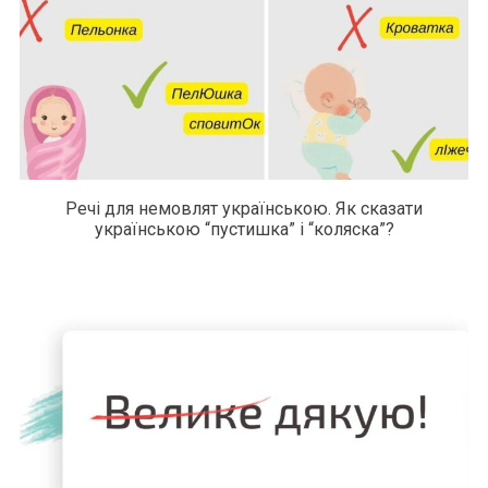
Речі для немовлят українською. Як сказати
українською “пустишка” і “коляска”?