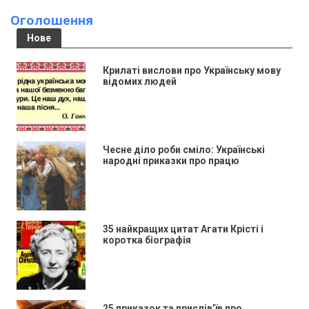
Оголошення
Нове
Крилаті вислови про Українську мову
відомих людей
Чесне діло роби сміло: Українські
народні приказки про працю
35 найкращих цитат Агати Крісті і
коротка біографія
25 приказок та прислів’їв про