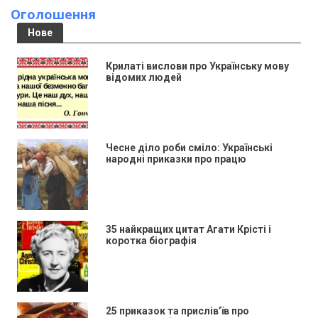
Оголошення
Нове
Крилаті вислови про Українську мову
відомих людей
Чесне діло роби сміло: Українські
народні приказки про працю
35 найкращих цитат Агати Крісті і
коротка біографія
25 приказок та прислів’їв про