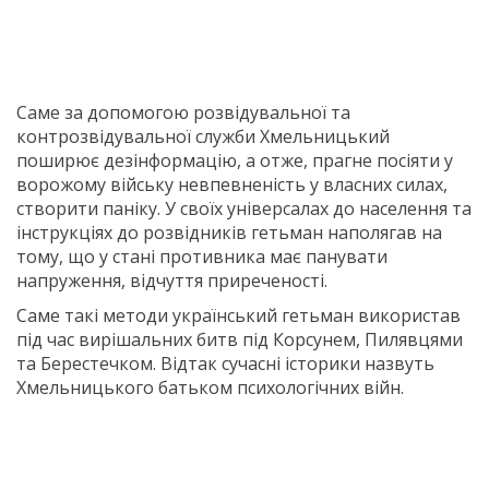
Саме за допомогою розвідувальної та
контрозвідувальної служби Хмельницький
поширює дезінформацію, а отже, прагне посіяти у
ворожому війську невпевненість у власних силах,
створити паніку. У своїх універсалах до населення та
інструкціях до розвідників гетьман наполягав на
тому, що у стані противника має панувати
напруження, відчуття приреченості.
Саме такі методи український гетьман використав
під час вирішальних битв під Корсунем, Пилявцями
та Берестечком. Відтак сучасні історики назвуть
Хмельницького батьком психологічних війн.